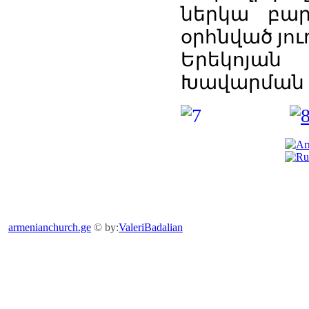
ներկա բար
օրհնված յո
Երեկոյան
Խավարման 
armenianchurch.ge
© by:
ValeriBadalian