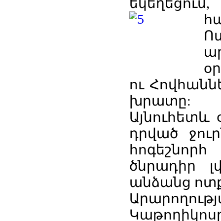
եկեղեցո
հ
Ո
ա
օ
ու Հովհանն
խրատը:
Այնուհետև 
դրված ջուր
հոգեշնոր
ծնրադիր լ
անձանց ոտք
Արարողու
Կաթողիկոս