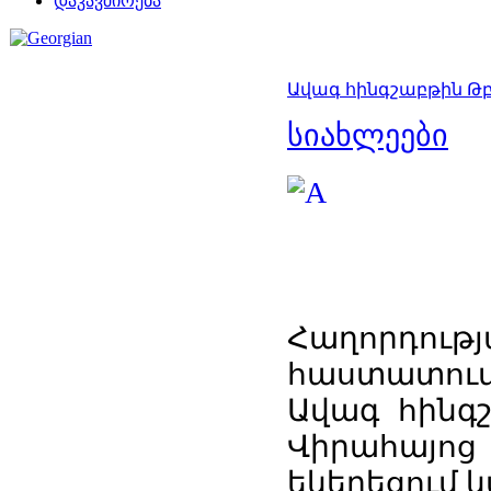
დაკავშირება
Ավագ հինգշաբթին Թբի
სიახლეები
Հաղորդ
հաստատում
Ավագ հինգ
Վիրահայոց 
եկեղեցում