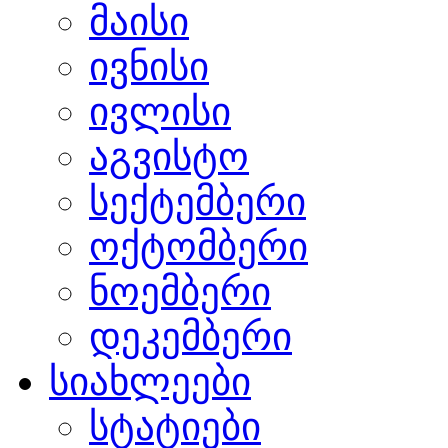
მაისი
ივნისი
ივლისი
აგვისტო
სექტემბერი
ოქტომბერი
ნოემბერი
დეკემბერი
სიახლეები
სტატიები