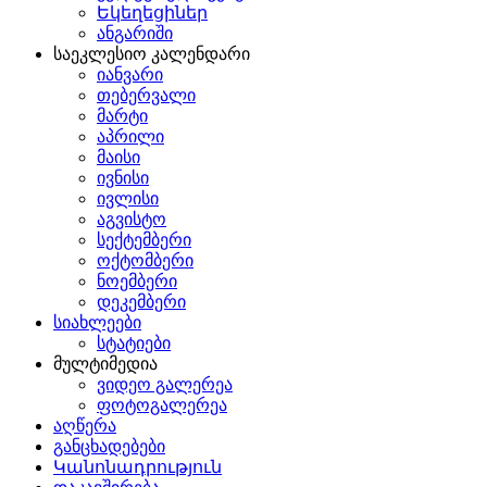
Եկեղեցիներ
ანგარიში
საეკლესიო კალენდარი
იანვარი
თებერვალი
მარტი
აპრილი
მაისი
ივნისი
ივლისი
აგვისტო
სექტემბერი
ოქტომბერი
ნოემბერი
დეკემბერი
სიახლეები
სტატიები
მულტიმედია
ვიდეო გალერეა
ფოტოგალერეა
აღწერა
განცხადებები
Կանոնադրություն