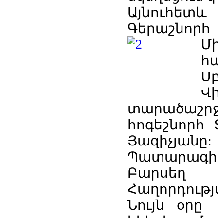
Այնուհետ
Գերաշնո
Մ
հ
Ս
Վ
տարածաշրջ
հոգեշնորհ
Յազիչյա
Պատարագի
Բարսեղ 
Հաղորդությ
Նույն օրը