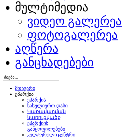
მულტიმედია
ვიდეო გალერეა
ფოტოგალერეა
აღწერა
განცხადებები
მთავარი
ეპარქია
ეპარქია
სასულიერო დასი
Կառավարման
կառուցվածք
ეპარქიის
განყოფილებები
კულტურული ცენტრი