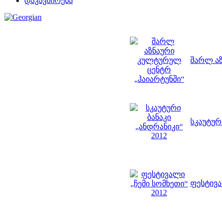
დაკავშირება
შარლ აზ
სკაუტურ
ფესტივა