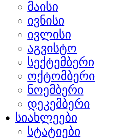
მაისი
ივნისი
ივლისი
აგვისტო
სექტემბერი
ოქტომბერი
ნოემბერი
დეკემბერი
სიახლეები
სტატიები