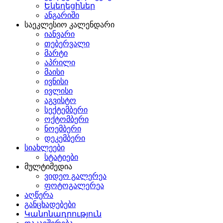
Եկեղեցիներ
ანგარიში
საეკლესიო კალენდარი
იანვარი
თებერვალი
მარტი
აპრილი
მაისი
ივნისი
ივლისი
აგვისტო
სექტემბერი
ოქტომბერი
ნოემბერი
დეკემბერი
სიახლეები
სტატიები
მულტიმედია
ვიდეო გალერეა
ფოტოგალერეა
აღწერა
განცხადებები
Կանոնադրություն