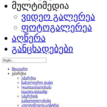
მულტიმედია
ვიდეო გალერეა
ფოტოგალერეა
აღწერა
განცხადებები
მთავარი
ეპარქია
ეპარქია
სასულიერო დასი
Կառավարման
կառուցվածք
ეპარქიის
განყოფილებები
კულტურული ცენტრი