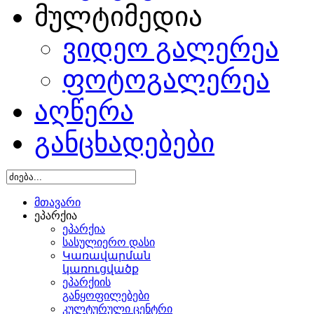
მულტიმედია
ვიდეო გალერეა
ფოტოგალერეა
აღწერა
განცხადებები
მთავარი
ეპარქია
ეპარქია
სასულიერო დასი
Կառավարման
կառուցվածք
ეპარქიის
განყოფილებები
კულტურული ცენტრი