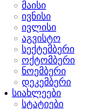
მაისი
ივნისი
ივლისი
აგვისტო
სექტემბერი
ოქტომბერი
ნოემბერი
დეკემბერი
სიახლეები
სტატიები