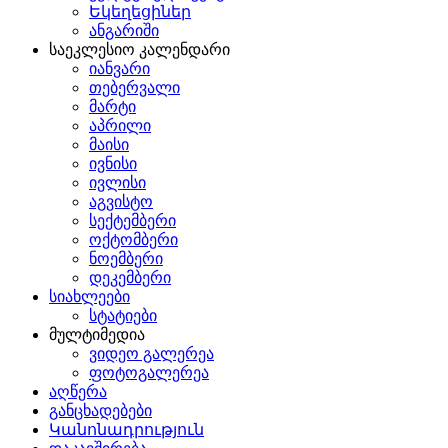
Եկեղեցիներ
ანგარიში
საეკლესიო კალენდარი
იანვარი
თებერვალი
მარტი
აპრილი
მაისი
ივნისი
ივლისი
აგვისტო
სექტემბერი
ოქტომბერი
ნოემბერი
დეკემბერი
სიახლეები
სტატიები
მულტიმედია
ვიდეო გალერეა
ფოტოგალერეა
აღწერა
განცხადებები
Կանոնադրություն