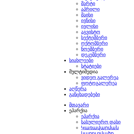
მარტი
აპრილი
მაისი
ივნისი
ივლისი
აგვისტო
სექტემბერი
ოქტომბერი
ნოემბერი
დეკემბერი
სიახლეები
სტატიები
მულტიმედია
ვიდეო გალერეა
ფოტოგალერეა
აღწერა
განცხადებები
მთავარი
ეპარქია
ეპარქია
სასულიერო დასი
Կառավարման
կառուցվածք