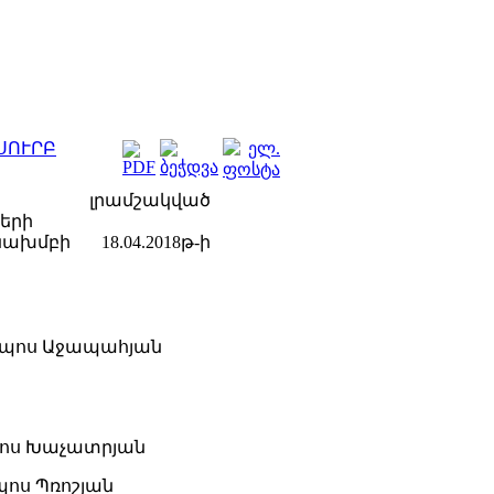
ՍՈՒՐԲ
 լրամշակված
երի
խմբի 18.04.2018թ-ի
պոս Աջապահյան
ոս Խաչատրյան
ոս Պռոշյան