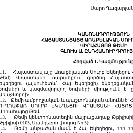
Սարո Ղազարյա
ԿԱՆՈՆԱԴՐՈՒԹՅՈՒՆ
ՀԱՅԱՍՏԱՆՅԱՅՑ ԱՌԱՔԵԼԱԿԱՆ ՍՈՒ
ՎԻՐԱՀԱՅՈՑ ԹԵՄԻ
ԳԼՈՒԽ Ա. ԸՆԴՀԱՆՈՒՐ ԴՐՈՒ
Հոդված 1. Կազմություն
1.1. Հայաստանյայց Առաքելական Սուրբ Եկեղեցու 
Թեմ) Վրաստանի տարածքում գործող Հայաստա
Եկեղեցու (այսուհետև` Հայ Եկեղեցի) եկեղեցակա
ծուխեր) և կազմավորվող ծուխերի միությունն է՝
Առաջնորդի։
1.2. Թեմի ամբողջական և պաշտոնական անունն է
ՈՒՂՂԱՓԱՌ ՍՈՒՐԲ ԵԿԵՂԵՑՈՒ ՎՐԱՍՏԱՆԻ ՀԱՅՈՑ 
Վիրահայոց Թեմ:
1.3. Թեմի կենտրոնատեղին մայրաքաղաք Թբիլիսիի 
Թբիլիսի 0105, Սամղեբրո փողոց No 5):
1.4. Թեմը անբաժան մասն է Հայ Եկեղեցու, որի հ