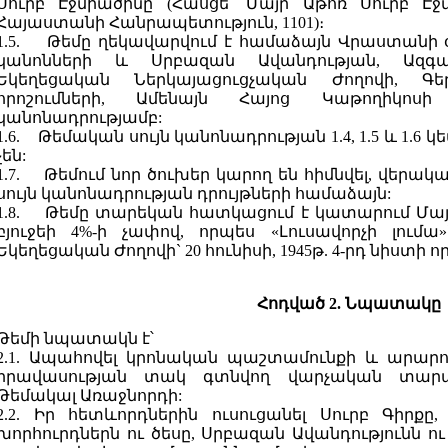
Սուրբ Էջմիածինը (Հասցե՝ Մայր Աթոռ Սուրբ Է
Հայաստանի Հանրապետություն, 1101)։
1.5. Թեմը ղեկավարվում է համաձայն Վրաստանի օր
կանոնների և Սրբազան Ավանդության, Ազգա
Եկեղեցական Ներկայացուցչական Ժողովի, Գե
որոշումների, Ամենայն Հայոց Կաթողիկոս
կանոնադրությամբ:
1.6. Թեմական սույն կանոնադրության 1.4, 1.5 և 1.
չեն:
1.7. Թեմում նոր ծուխեր կարող են հիմնվել, վերակա
սույն կանոնադրության դրույթների համաձայն:
1.8. Թեմը տարեկան հատկացում է կատարում Մայր
բյուջեի 4%-ի չափով, որպես «Լուսավորչի լումա»
Եկեղեցական Ժողովի` 20 հունիսի, 1945թ. 4-րդ նիստի որ
Հոդված 2. Նպատակը
Թեմի նպատակն է՝
2.1. Ապահովել կրոնական պաշտամունքի և արարո
իրավասության տակ գտնվող վարչական տարած
Թեմակալ Առաջնորդի:
2.2. Իր հետևորդներին ուսուցանել Սուրբ Գիրքը
խորհուրդներն ու ծեսը, Սրբազան Ավանդությունն ու 