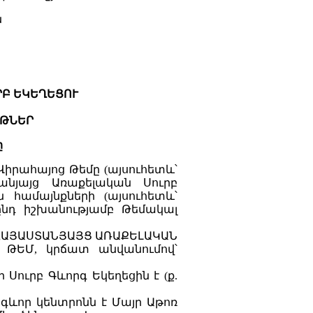
ն
ՐԲ ԵԿԵՂԵՑՈՒ
ՅԹՆԵՐ
ը
Վիրահայոց Թեմը (այսուհետև՝
նյայց Առաքելական Սուրբ
ն համայնքների (այսուհետև՝
 ընդ իշխանությամբ Թեմակալ
` ՀԱՅԱՍՏԱՆՅԱՅՑ ԱՌԱՔԵԼԱԿԱՆ
ԹԵՄ, կրճատ անվանումով՝
Սուրբ Գևորգ Եկեղեցին է (ք.
ոգևոր կենտրոնն է Մայր Աթոռ