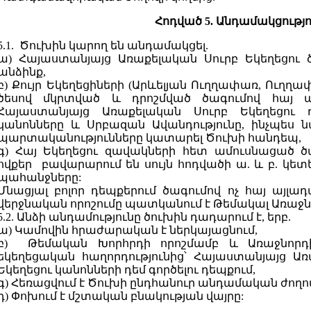
Հոդված 5. Անդամակցությո
5.1. Ծուխին կարող են անդամակցել.
ա) Հայաստանյայց Առաքելական Սուրբ Եկեղեցու 
անձինք,
բ) Քույր Եկեղեցիների (Արևելյան Ուղղափառ, Ուղղա
ծեսով մկրտված և դրոշմված ծագումով հայ ան
Հայաստանյայց Առաքելական Սուրբ Եկեղեցու դ
կանոնները և Սրբազան Ավանդությունը, ինչպես 
պարտականությունները կատարել Ծուխի հանդեպ,
գ) Հայ Եկեղեցու զավակների հետ ամուսնացած ծա
ովքեր բավարարում են սույն հոդվածի ա. և բ. կե
պահանջները:
Մնացյալ բոլոր դեպքերում ծագումով ոչ հայ այլ
վերջնական որոշումը պատկանում է Թեմակալ Առաջն
5.2. Անձի անդամությունը ծուխին դադարում է, երբ.
ա) Կամովին հրաժարական է ներկայացնում,
բ) Թեմական Խորհրդի որոշմամբ և Առաջնորդի
եկեղեցական հաղորդությունից՝ Հայաստանյայց Ա
Եկեղեցու կանոնների դեմ գործելու դեպքում,
գ) Հեռացվում է Ծուխի ընդհանուր անդամական ժողովի 
դ) Փոխում է մշտական բնակության վայրը: