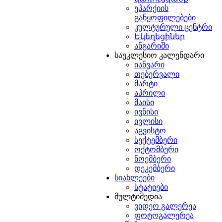
ეპარქიის
განყოფილებები
კულტურული ცენტრი
Եկեղեցիներ
ანგარიში
საეკლესიო კალენდარი
იანვარი
თებერვალი
მარტი
აპრილი
მაისი
ივნისი
ივლისი
აგვისტო
სექტემბერი
ოქტომბერი
ნოემბერი
დეკემბერი
სიახლეები
სტატიები
მულტიმედია
ვიდეო გალერეა
ფოტოგალერეა