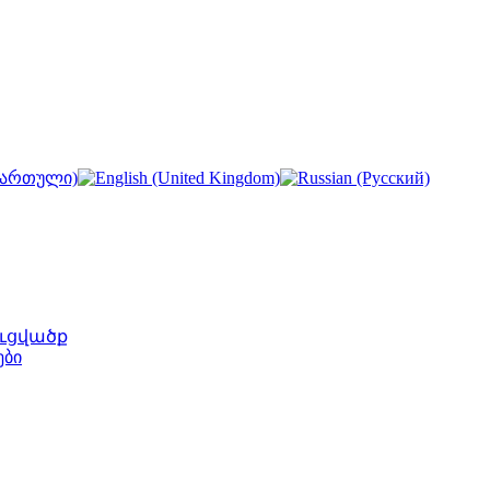
ւցվածք
ები