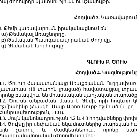
հայ ժողովրդի պատմությունն ու մշակույթը:
Հոդված 3. Կառավարում
3. Թեմի կառավարումն իրականացնում են`
ա) Թեմակալ Առաջնորդը,
բ) Թեմական Պատգամավորական Ժողովը,
գ) Թեմական Խորհուրդը:
ԳԼՈՒԽ Բ. ԾՈՒԽ
Հոդված 4. Կազմություն
4.1. Ծուխը Հայաստանյայց Առաքելական Ուղղափառ 
չափահաս (18 տարին լրացած) հավատացյալ տրատո
որոնք բնակվում են միասնական վարչական տարածք
4.2. Ծուխն անբաժան մասն է Թեմի, որի հոգևոր կ
Էջմիածինը (Հասցե՝ Մայր Աթոռ Սուրբ Էջմիածին, 
Հանրապետություն, 1101):
4.3. Սույն կանոնադրության 4.2 և 4.3 հոդվածները փ
4.4. Ծուխը իր սեփական եկամուտներից տարեկան հ
այն չափով և ժամկետներում, որոնք ն
Պատգամավորական Ժողովի կողմից: