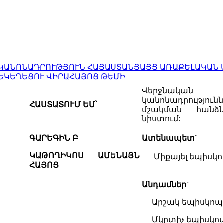
ԿԱՆՈՆԱԴՐՈՒԹՅՈՒՆ ՀԱՅԱՍՏԱՆՅԱՅՑ ԱՌԱՔԵԼԱԿԱՆ 
ԵԿԵՂԵՑՈՒ ՎԻՐԱՀԱՅՈՑ ԹԵՄԻ
Վերջնական
կանոնադրությունն
ՀԱՍՏԱՏՈՒՄ ԵՄ՝
մշակման հանձնա
նիստում:
ԳԱՐԵԳԻՆ Բ
Ատենապետ`
ԿԱԹՈՂԻԿՈՍ ԱՄԵՆԱՅՆ
Միքայել եպիսկո
ՀԱՅՈՑ
Անդամներ`
Արշակ եպիսկոպ
Մկրտիչ եպիսկոպ