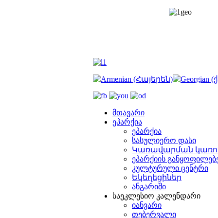
მთავარი
ეპარქია
ეპარქია
სასულიერო დასი
Կառավարման կառո
ეპარქიის განყოფილებ
კულტურული ცენტრი
Եկեղեցիներ
ანგარიში
საეკლესიო კალენდარი
იანვარი
თებერვალი