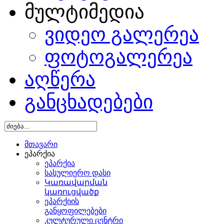
სი
მულტიმედია
არლის
დიადას
ვიდეო გალერეა
ებლად
ე
ფოტოგალერეა
ისმცემელი
რობილეში
აღწერა
,
ეგ
განცხადებები
ვეთინა
.
ადწმინდა
მთავარი
სმშობლის
ეპარქია
ეგ
ეპარქია
და
სასულიერო დასი
ე
Կառավարման
ისმცემელი
կառուցվածք
ეპარქიის
ხთა
განყოფილებები
ციქულო
კულტურული ცენტრი