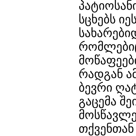
რთავს
პატიოსან
დანს
,
ს
სცხებს იე
ალებას
.
სახარებიდ
რომლებიც
მოწაფეებ
რადგან ა
ბევრი ღა
გაცემა შ
მოსწავლე
თქვენთან