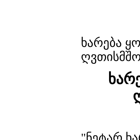
ხარება ყ
ღვთისმშ
ხარ
"ნეტარ ხ