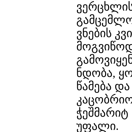
ვერცხლის
გამცემლობ
ვნების კ
მოგვიწო
გამოვიყე
ნდობა, ყ
წამება დ
კაცობრიო
ჭეშმარი
უფალი.