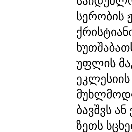
საიდუმლ
სერობის
ქრისტიან
ხუთშაბათ
უფლის
მ
ეკლესიის
მუხლმოდ
ბავშვს
ან
ზეთს
სცხე