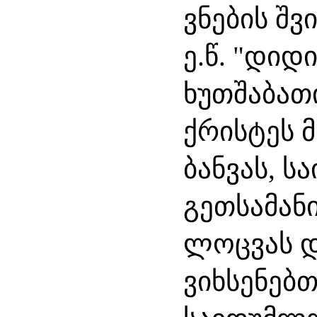
ვნების
შვ
ე
წ
დიდ
.
. "
ხუთშაბათ
ქრისტეს
ბანვას
ს
,
გეთსამან
ლოცვას
ვიხსენებ