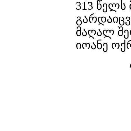
313 წელს
გარდაიცვ
მაღალ შე
იოანე ოქ