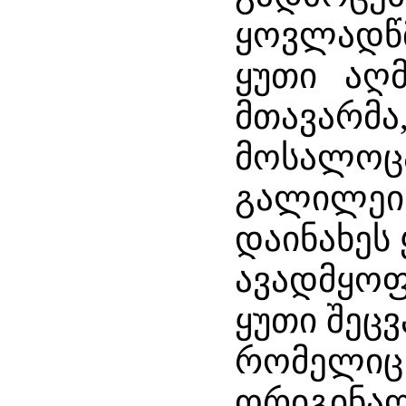
ყოვლადწ
ყუთი აღმ
მთავარმა
მოსალოც
გალილეი
დაინახეს
ავადმყოფ
ყუთი შეც
რომელიც 
ორიგინალ