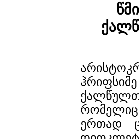
წმ
ქალწ
არისტოკრ
ჰრიფსიმე
ქალწულთა
რომელიც 
ერთად ც
დიოკლეტი