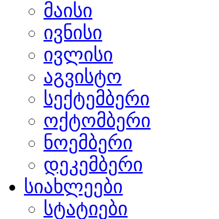
მაისი
ივნისი
ივლისი
აგვისტო
სექტემბერი
ოქტომბერი
ნოემბერი
დეკემბერი
სიახლეები
სტატიები