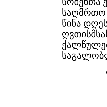
სომეხთა 
საღმრთო 
წინა დღეს
ღვთისმსა
ქალწულებ
საგალობ