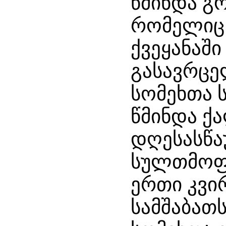
წმინდა გ
რომელიც 
ქვეყანაშ
გასავრც
სომეხთა 
წმინდა ქ
დღესასწა
სულთმოფ
ერთი კვი
სამშაბათს