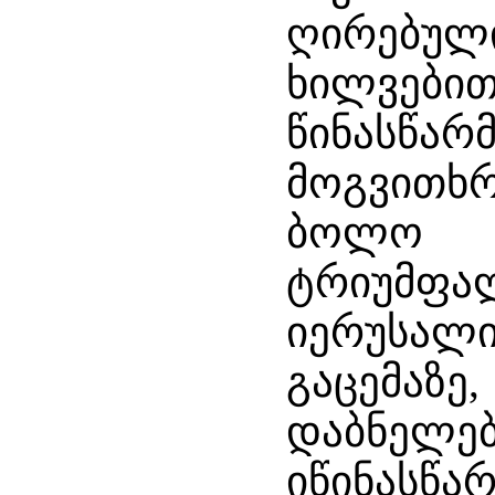
ღირებუ
ხილვ
წინასწ
მოგვითხრ
ბოლო 
ტრიუმ
იერუსალ
გაცემაზ
დაბნ
იწინასწ