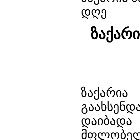
დღე
ზაქარი
ზაქარი
გაახსენდ
დაიბადა
მფლობელო