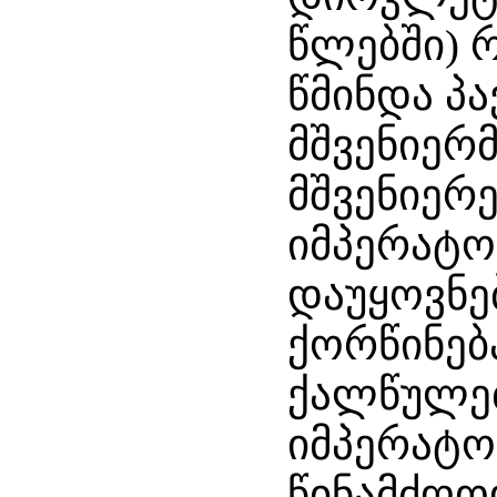
წლებში) 
წმინდა პ
მშვენიერ
მშვენიერ
იმპერატო
დაუყოვნე
ქორწინებ
ქალწულე
იმპერატო
წინამძღ