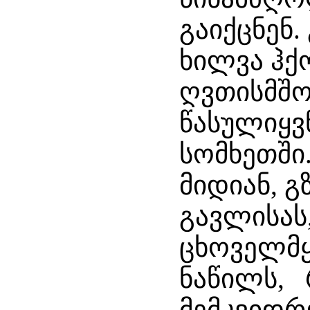
გაიქცნენ.
ხილვა ჰ
ღვთისმშო
წასულიყვ
სომხეთში
მიდიან, გ
გავლისას
ცხოველმ
ნაწილს, 
მემკვიდრ