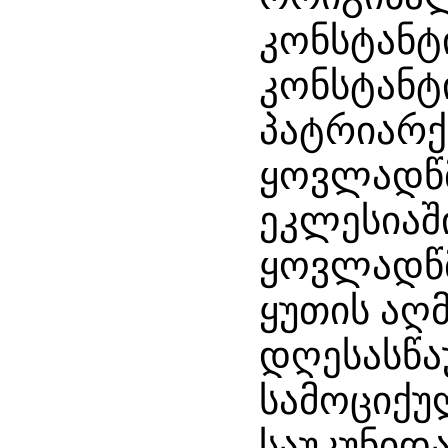
კონსტანტ
კონსტან
პატრიარქ
ყოვლადწ
ეკლესიაშ
ყოვლადწ
ყუთის აღ
დღესასწა
სამოციქუ
საუკუნიდ