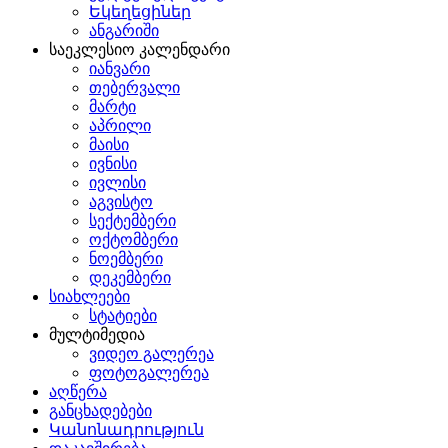
Եկեղեցիներ
ანგარიში
საეკლესიო კალენდარი
იანვარი
თებერვალი
მარტი
აპრილი
მაისი
ივნისი
ივლისი
აგვისტო
სექტემბერი
ოქტომბერი
ნოემბერი
დეკემბერი
სიახლეები
სტატიები
მულტიმედია
ვიდეო გალერეა
ფოტოგალერეა
აღწერა
განცხადებები
Կանոնադրություն