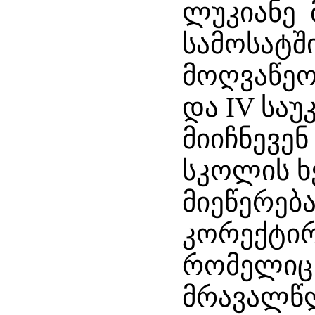
ლუკიანე 
სამოსატშ
მოღვაწეო
და IV საუ
მიიჩნევე
სკოლის ხ
მიეწერებ
კორექტირ
რომელიც 
მრავალწლ