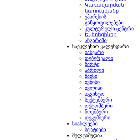
ს
Կառավարման
ის
կառուցվածք
ა
აბათს
,
ა
ეპარქიის
მოს
იანი
სმსახურების
განყოფილებები
ერად
ს
კულტურული ცენტრი
სიაში
Եկեղեցիներ
ემა
დის
,
ანგარიში
ება
ი
საეკლესიო კალენდარი
.
არული
იანვარი
ანს
თებერვალი
ოესთა
ებული
საც
მარტი
ელი
აპრილი
ი
,
მაისი
მუნოება
ივნისი
არგება
ოლურად
.
იანის
ივლისი
ერ
შნულება
ულებს
აგვისტო
სახიერებს
,
სექტემბერი
ნად
რჩენ
ოქტომბერი
ლოდ
ბა
ნოემბერი
რალი
დეკემბერი
ეჭაა
,
ლები
სიახლეები
,
ურ
სტატიები
წულთა
მულტიმედია
ასახიერებლად
.