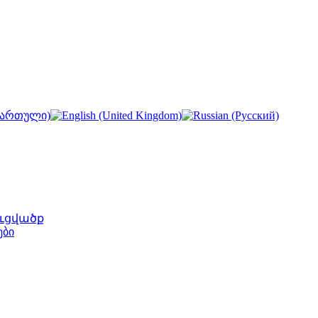
ւցվածք
ები