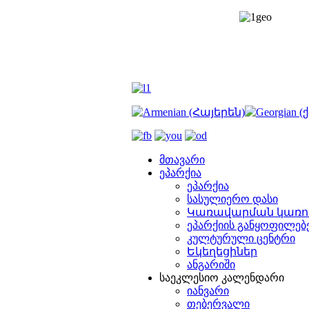
ა
მთავარი
ი
ეპარქია
აბათის
ეპარქია
ურებაზე
სასულიერო დასი
ენებთ
Կառավարման կառո
ს
ეპარქიის განყოფილებ
კულტურული ცენტრი
Եկեղեցիներ
ულისა
ანგარიში
საეკლესიო კალენდარი
ნტების
იანვარი
ებ
.
თებერვალი