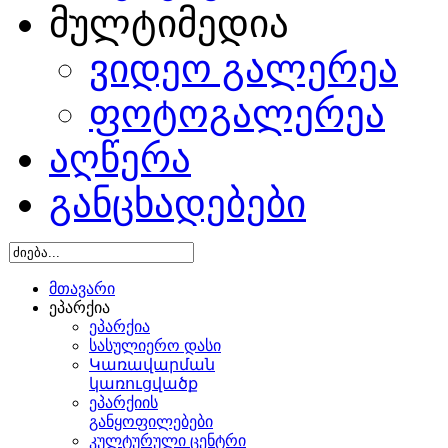
მულტიმედია
ვიდეო გალერეა
ფოტოგალერეა
აღწერა
განცხადებები
მთავარი
ეპარქია
ეპარქია
სასულიერო დასი
Կառավարման
կառուցվածք
ეპარქიის
განყოფილებები
კულტურული ცენტრი