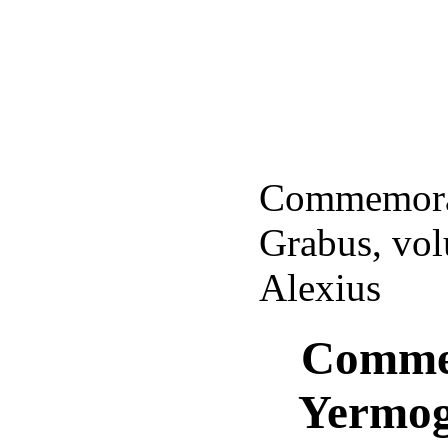
Commemorat
Grabus, vo
Alexius
Commem
Yermog