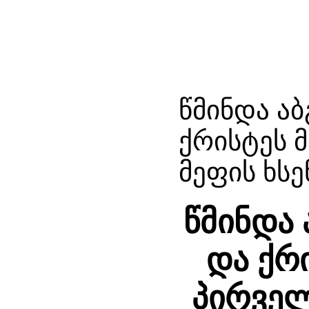
წმინდა ა
ქრისტეს 
მეფის ხსე
წმინდა 
და ქრ
პირველ