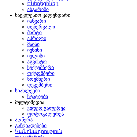
Եկեղեցիներ
ანგარიში
საეკლესიო კალენდარი
იანვარი
თებერვალი
მარტი
აპრილი
მაისი
ივნისი
ივლისი
აგვისტო
სექტემბერი
ოქტომბერი
ნოემბერი
დეკემბერი
სიახლეები
სტატიები
მულტიმედია
ვიდეო გალერეა
ფოტოგალერეა
აღწერა
განცხადებები
Կանոնադրություն