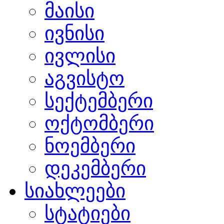
მაისი
ივნისი
ივლისი
აგვისტო
სექტემბერი
ოქტომბერი
ნოემბერი
დეკემბერი
სიახლეები
სტატიები