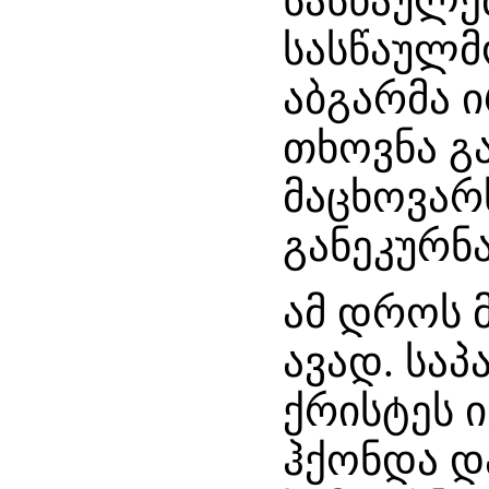
სასწაულე
სასწაულმო
აბგარმა 
თხოვნა გა
მაცხოვარ
განეკურნა
ამ დროს 
ავად. საპ
ქრისტეს ი
ჰქონდა დ