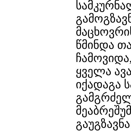
სამკურნ
გამოგზავ
მაცხოვრი
წმინდა თ
ჩამოვიდა,
ყველა ავ
იქადაგა ს
გამგრძელ
მეაბრეშუმ
გაუგზავნა