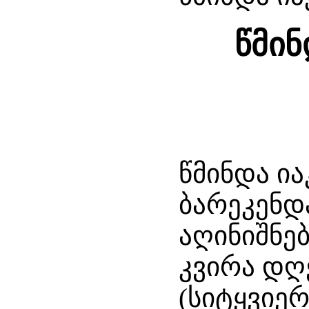
წმინ
წმინდა ია
ბარეკენდ
აღინიშნე
კვირა დღ
(სიტყვიე