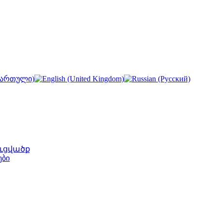
ւցվածք
ები