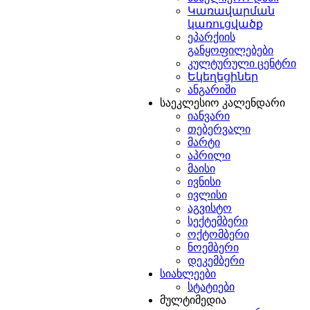
Կառավարման
կառուցվածք
ეპარქიის
განყოფილებები
კულტურული ცენტრი
Եկեղեցիներ
ანგარიში
საეკლესიო კალენდარი
იანვარი
თებერვალი
მარტი
აპრილი
მაისი
ივნისი
ივლისი
აგვისტო
სექტემბერი
ოქტომბერი
ნოემბერი
დეკემბერი
სიახლეები
სტატიები
მულტიმედია