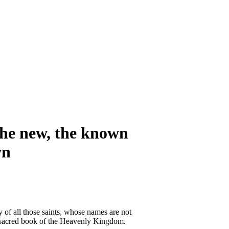
 the new, the known
wn
f all those saints, whose names are not
e sacred book of the Heavenly Kingdom.