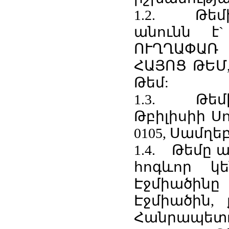
1.2. Թեմ
անունն է
ՈՒՂՂԱՓԱՌ
ՀԱՅՈՑ ԹԵՄ,
Թեմ:
1.3. Թեմ
Թբիլիսիի Սո
0105, Սամղեբ
1.4. Թեմը ա
հոգևոր կ
Էջմիածին
Էջմիածին,
Հանրապետութ