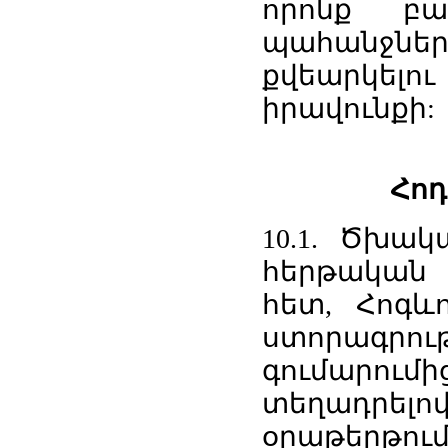
որոնք բա
պահանջնե
քվեարկել
իրավունքի:
Հոդ
10.1. Ծխա
հերթական 
հետ, Հոգ
ստորագր
գումարու
տեղադրելով
օրաթերթում