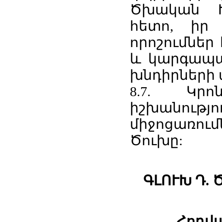
Ծխական Խ
հետո, իր 
որոշումներ
և կարգապա
խնդիրների 
8.7. Կր
իշխանու
միջոցառու
Ծուխը:
ԳԼՈՒԽ Դ.
Հոդվա