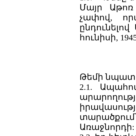
Մայր Աթոռ Ս
չափով, որ
ընդունելով
հունիսի, 194
Թեմի նպատա
2.1. Ապահ
արարողո
իրավասու
տարածքում
Առաջնորդի: