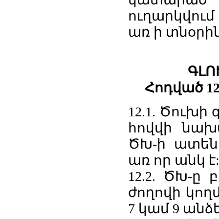
ուղարկվում
առ ի տնօրին
ԳԼՈ
Հոդված 1
12.1. Ծուխի
հովվի նախ
ԾԽ-ի ատեն
առ որ անկ է
12.2. ԾԽ-ը
ժողովի կող
7 կամ 9 անձ