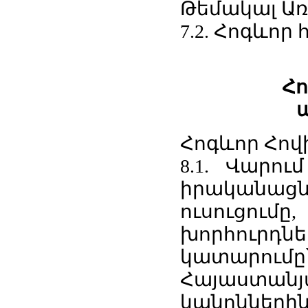
Թեմակալ Առ
7.2. Հոգևոր
Հո
Հոգևոր Հով
8.1. Վարու
իրականացնո
ուսուցու
խորհուրդ
կատարու
Հայաստանյա
կանոններ