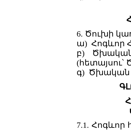
6. Ծուխի կ
ա) Հոգևոր 
բ) Ծխական
(հետայսու՝
գ) Ծխական 
ԳԼ
Հ
7.1. Հոգևոր