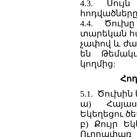
4.3. Սույ
հոդվածները
4.4. Ծու
տարեկան հա
չափով և ժա
են Թեմակ
կողմից:
Հոդ
5.1. Ծուխին
ա) Հայաս
Եկեղեցու ծ
բ) Քույր Ե
Ուղղափառ 