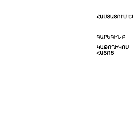
ՀԱՍՏԱՏՈՒՄ Ե
ԳԱՐԵԳԻՆ Բ
ԿԱԹՈՂԻԿՈՍ
ՀԱՅՈՑ