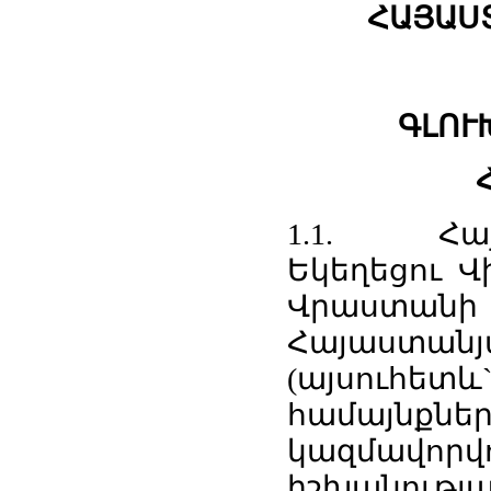
ՀԱՅԱՍ
ԳԼՈՒ
1.1. Հայ
Եկեղեցու Վ
Վրաստա
Հայաստանյա
(այսուհետ
համայնքն
կազմավորվ
իշխանությա