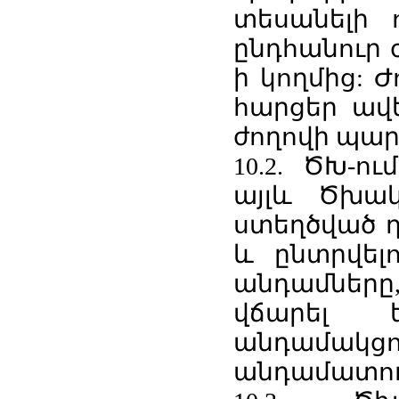
տեսանելի 
ընդհանուր 
ի կողմից: 
հարցեր ավ
ժողովի պար
10.2. ԾԽ-ո
այլև Ծխակ
ստեղծված ղ
և ընտրվել
անդամներ
վճարել 
անդամակց
անդամատու