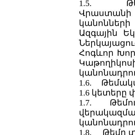
1.5. Թեմ
Վրաստանի 
կանոններ
Ազգային Ե
Ներկայաց
Հոգևոր Խոր
Կաթողիկ
կանոնադրու
1.6. Թեմակա
1.6 կետերը
1.7. Թեմու
վերակազմավ
կանոնադրու
1.8. Թեմը 