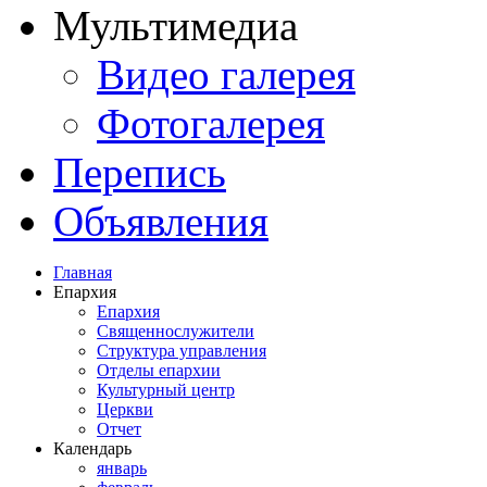
Мультимедиа
Видео галерея
Фотогалерея
Перепись
Объявления
Главная
Епархия
Епархия
Священнослужители
Структура управления
Отделы епархии
Культурный центр
Церкви
Отчет
Календарь
январь