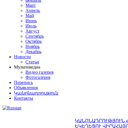
февраль
Март
Апрель
Май
Июнь
Июль
Август
Сентябрь
Октябрь
Ноябрь
Декабрь
Новости
Статьи
Мультимедиа
Видео галерея
Фотогалерея
Перепись
Объявления
Կանոնադրություն
Контакты
ԿԱՆՈՆԱԴՐՈՒԹՅՈՒՆ 
ԵԿԵՂԵՑՈՒ ՎԻՐԱՀԱՅ