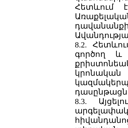
Հետևում 
Առաքելակ
դավանան
Ավանդությ
8.2. Հետևո
գործող և
քրիստոնե
կրոնական
կազմակե
դասընթացն
8.3. Այցե
արգելա
հիվանդան