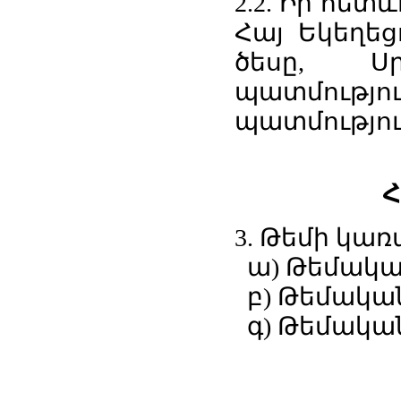
2.2. Իր հետ
Հայ Եկեղեց
ծեսը, Ս
պատմությու
պատմություն
Հ
3. Թեմի կա
ա) Թեմակալ
բ) Թեմակա
գ) Թեմական