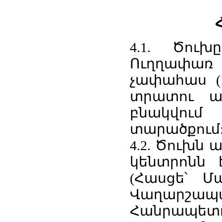
4.1. Ծու
Ուղղափառ 
չափահաս (
տրատու ան
բնակվու
տարածքում
4.2. Ծուխն 
կենտրոնն 
(Հասցե՝ Մ
Վաղար
Հանրապետութ