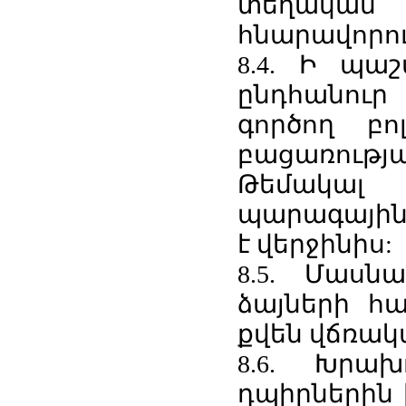
տեղական
հնարավորու
8.4. Ի պ
ընդհանուր
գործող բո
բացառությ
Թեմակալ
պարագային
է վերջինիս:
8.5. Մասն
ձայների հ
քվեն վճռակա
8.6. Խրա
դպիրներին 