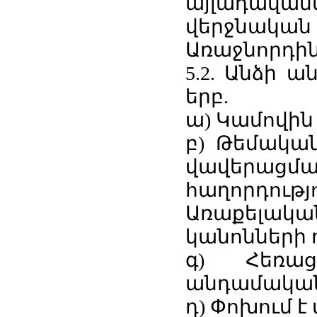
այլադավ
վերջնական 
Առաջնորդին
5.2. Անձի ա
երբ.
ա) Կամովին
բ) Թեմական
վավերացմ
հաղորդո
Առաքելակ
կանոնների դ
գ) Հեռա
անդամական ժ
դ) Փոխում է