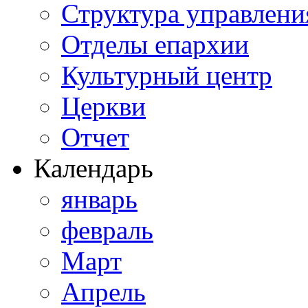
Структура управлени
Отделы епархии
Культурный центр
Церкви
Отчет
Календарь
январь
февраль
Март
Апрель