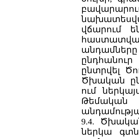
բավարարու
նախատեսված
վճարում ե
հաստատված
անդամնե
ընդհանուր
ընտրվել Ծ
Ծխական ըն
ում ներկայ
Թեմական կ
անդամությա
9.4. Ծխակա
ներկա գտն