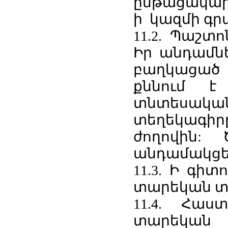
ընթացակար
ի կազմի գր
11.2. Պաշտ
Իր անդամնե
բաղկացած 
քննում է
տնտեսակա
տեղեկագիր
ժողովին:
անդամակցել
11.3. Ի գիտ
տարեկան տ
11.4. Հա
տարեկ