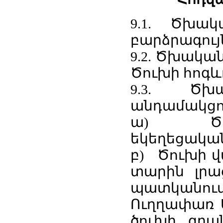
9.1. Ծխա
բարձրագույն
9.2. Ծխակա
Ծուխի հոգևո
9.3. Ծխ
անդամակցու
ա) Ծու
եկեղեցական
բ) Ծուխի վ
տարին լրա
պատկանու
Ուղղափառ Ս
ծուխի, գրա