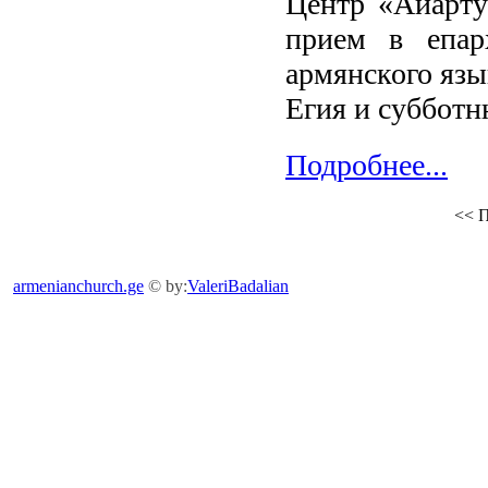
Центр «Айарту
прием в епар
армянского яз
Егия и субботн
Подробнее...
<<
П
armenianchurch.ge
© by:
ValeriBadalian