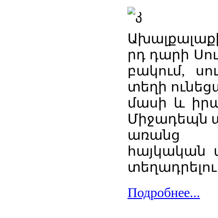
Ախալքալաքի 
րդ դարի Սո
բակում, սո
տեղի ունեց
մասի և իր
Միջադեպն 
առանց ն
հայկական 
տեղադրելու
Подробнее...