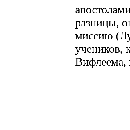
апостолами
разницы, о
миссию (Лу
учеников, 
Вифлеема, 