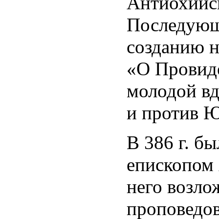
Антиохийск
Последующ
созданию н
«О Провиде
молодой вд
и против Ю
В 386 г. б
епископом
него возло
проповедов