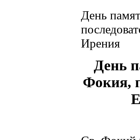
День памят
последоват
Ирения
День п
Фокия, 
Е