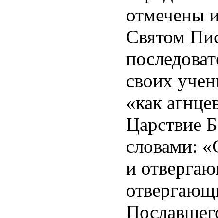
отмечены и
Святом Пис
последоват
своих учен
«как агнце
Царствие Б
словами: 
и отвергаю
отвергающи
Пославшего