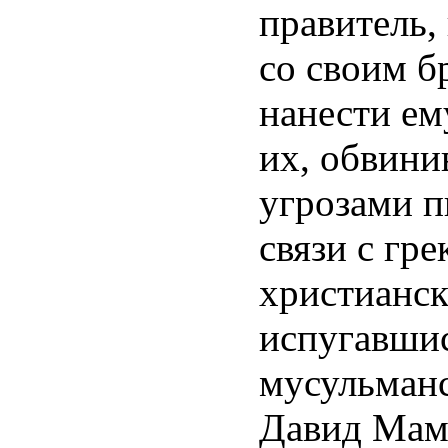
правитель,
со своим 
нанести ем
их, обвини
угрозами п
связи с гре
христианск
испугавшис
мусульман
Давид Мами