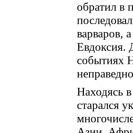
обратил в п
последовал
варваров, а
Евдоксия. 
событиях Н
неправедно
Находясь в
старался у
многочисл
Азии, Афри