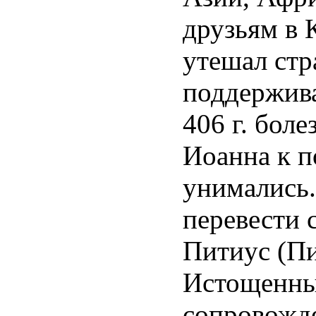
друзьям в 
утешал стр
поддержива
406 г. боле
Иоанна к п
унимались.
перевести 
Питиус (Пи
Истощенный
сопровожде