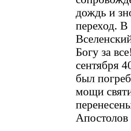
дождь и зн
переход. В
Вселенский
Богу за вс
сентября 4
был погреб
мощи святи
перенесены
Апостолов 