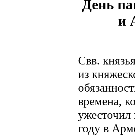
День па
и 
Свв. князья
из княжеск
обязанност
времена, к
ужесточил 
году в Арм