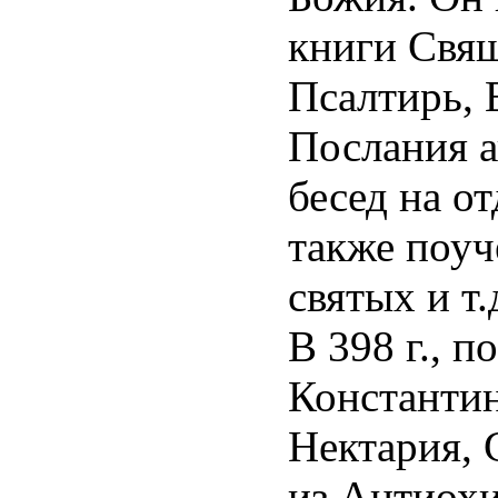
книги Свящ
Псалтирь, 
Послания а
бесед на о
также поуч
святых и т.
В 398 г., 
Константин
Нектария, 
из Антиохи