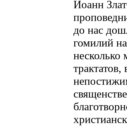
Иоанн Злат
проповедн
до нас дош
гомилий н
несколько 
трактатов,
непостижи
священстве
благотворн
христианск