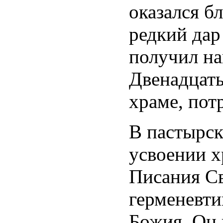
оказался б
редкий дар
получил на
Двенадцать
храме, пот
В пастырск
усвоении 
Писания Св
герменевти
Божия. Он 