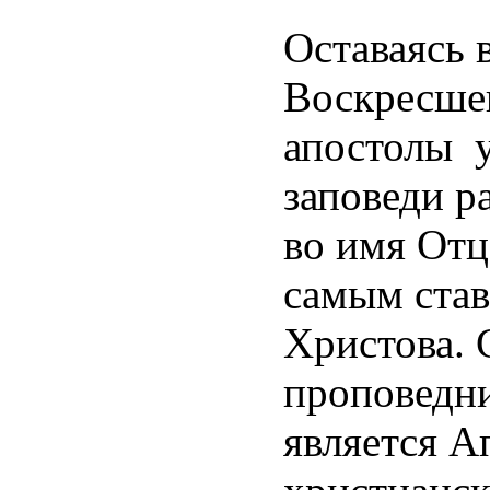
Оставаясь 
Воскресшег
апостолы у
заповеди р
во имя Отц
самым став
Христова.
проповедни
является А