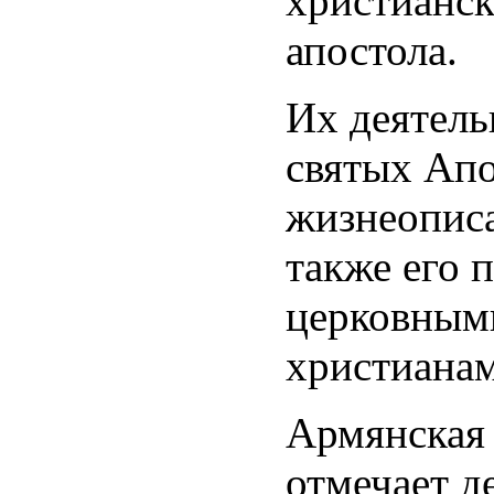
христианск
апостола.
Их деятел
святых Апо
жизнеописа
также его 
церковным
христиана
Армянская
отмечает д