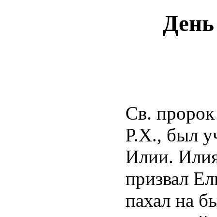
День
Св. пророк
Р.Х., был 
Илии. Илия
призвал Ел
пахал на б