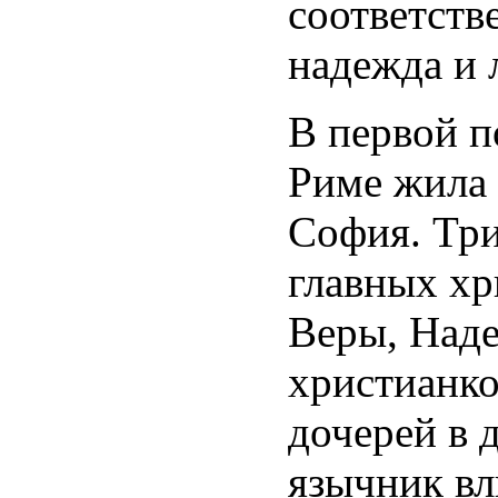
соответств
надежда и
В первой по
Риме жила 
София. Три
главных хр
Веры, Над
христианко
дочерей в 
язычник вл