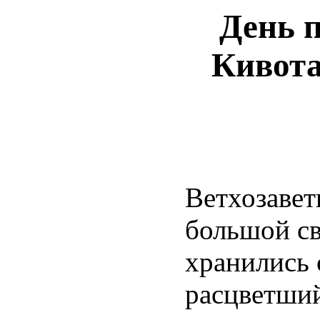
День 
Кивота
Ветхозавет
большой св
хранились 
расцветший