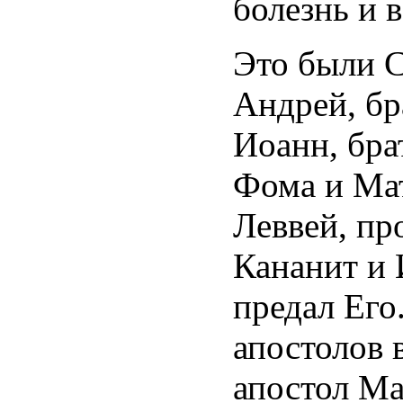
болезнь и 
Это были С
Андрей, бр
Иоанн, бра
Фома и Ма
Леввей, п
Кананит и 
предал Его
апостолов 
апостол 