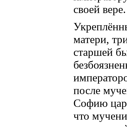
своей вере
Укреплённ
матери, тр
старшей бы
безбоязнен
императоро
после муче
Софию царь
что мучени