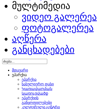
მულტიმედია
ვიდეო გალერეა
ფოტოგალერეა
აღწერა
განცხადებები
მთავარი
ეპარქია
ეპარქია
სასულიერო დასი
Կառավարման
կառուցվածք
ეპარქიის
განყოფილებები
კულტურული ცენტრი