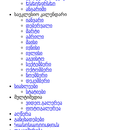
Եկեղեցիներ
ანგარიში
საეკლესიო კალენდარი
იანვარი
თებერვალი
მარტი
აპრილი
მაისი
ივნისი
ივლისი
აგვისტო
სექტემბერი
ოქტომბერი
ნოემბერი
დეკემბერი
სიახლეები
სტატიები
მულტიმედია
ვიდეო გალერეა
ფოტოგალერეა
აღწერა
განცხადებები
Կանոնադրություն