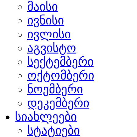
მაისი
ივნისი
ივლისი
აგვისტო
სექტემბერი
ოქტომბერი
ნოემბერი
დეკემბერი
სიახლეები
სტატიები