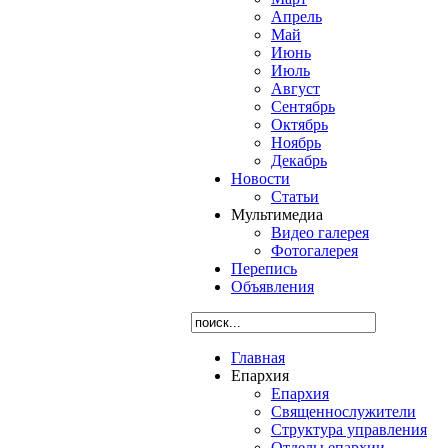
Апрель
Май
Июнь
Июль
Август
Сентябрь
Октябрь
Ноябрь
Декабрь
Новости
Статьи
Мультимедиа
Видео галерея
Фотогалерея
Перепись
Объявления
Главная
Епархия
Епархия
Священнослужители
Структура управления
Отделы епархии