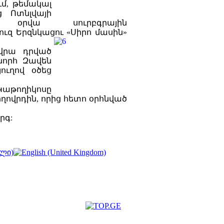
ւմ, թեմակալ
եց
Ոտնլվայի
ցին օրվա սուրբգրային
ուզ Երզնկացու «Սիրո մասին»
 վրա դրված
շնորհ Զավեն
ուղով օծեց
աթողիկոսը
ովրդին, որից հետո օրհնված
րգ: