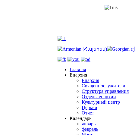
Главная
Епархия
Епархия
Священнослужители
Структура управления
Отделы епархии
Культурный центр
Церкви
Отчет
Календарь
январь
февраль
Март