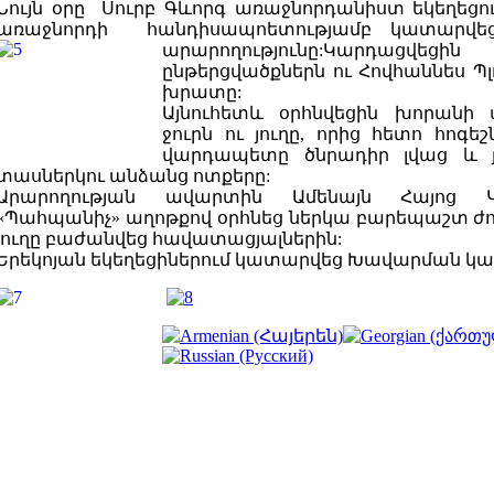
Նույն օրը Սուրբ Գևորգ առաջնորդանիստ եկեղեցո
առաջնորդի հանդիսապոետությամբ կատարվ
արարողությունը:Կարդացվե
ընթերցվածքներն ու Հովհաննես Պլ
խրատը:
Այնուհետև օրհնվեցին խորանի
ջուրն ու յուղը, որից հետո հոգե
վարդապետը ծնրադիր լվաց և յ
տասներկու անձանց ոտքերը:
Արարողության ավարտին Ամենայն Հայոց Կ
«Պահպանիչ» աղոթքով օրհնեց ներկա բարեպաշտ ժող
յուղը բաժանվեց հավատացյալներին:
Երեկոյան եկեղեցիներում կատարվեց Խավարման կա