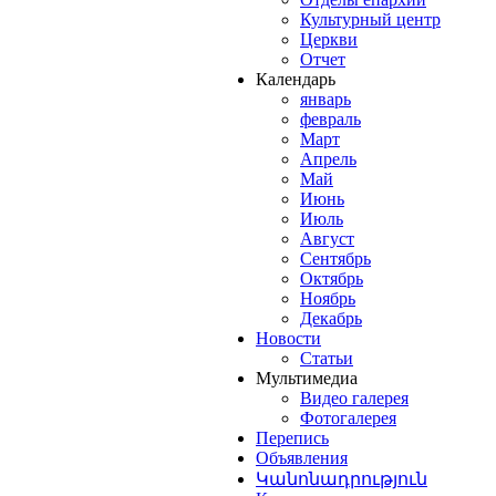
Культурный центр
Церкви
Отчет
Календарь
январь
февраль
Март
Апрель
Май
Июнь
Июль
Август
Сентябрь
Октябрь
Ноябрь
Декабрь
Новости
Статьи
Мультимедиа
Видео галерея
Фотогалерея
Перепись
Объявления
Կանոնադրություն