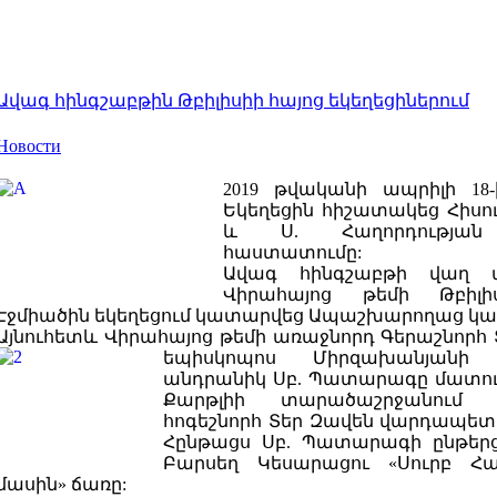
Ավագ հինգշաբթին Թբիլիսիի հայոց եկեղեցիներում
Новости
2019 թվականի ապրիլի 18
Եկեղեցին հիշատակեց Հիսու
և Ս. Հաղորդության
հաստատումը:
Ավագ հինգշաբթի վաղ 
Վիրահայոց թեմի Թբիլի
Էջմիածին եկեղեցում կատարվեց Ապաշխարողաց կա
Այնուհետև Վիրահայոց թեմի առաջնորդ Գերաշնորհ
եպիսկոպոս Միրզախանյան
անդրանիկ Սբ. Պատարագը մատու
Քարթլիի տարածաշրջանում 
հոգեշնորհ Տեր Զավեն
վարդապետ 
Հընթացս Սբ. Պատարագի ընթեր
Բարսեղ Կեսարացու «Սուրբ Հա
մասին» ճառը: