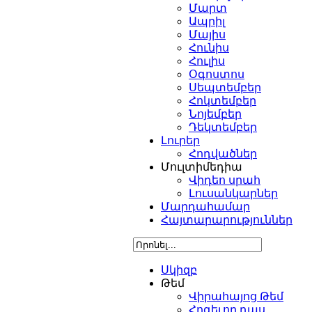
Մարտ
Ապրիլ
Մայիս
Հունիս
Հուլիս
Օգոստոս
Սեպտեմբեր
Հոկտեմբեր
Նոյեմբեր
Դեկտեմբեր
Լուրեր
Հոդվածներ
Մուլտիմեդիա
Վիդեո սրահ
Լուսանկարներ
Մարդահամար
Հայտարարություններ
Սկիզբ
Թեմ
Վիրահայոց Թեմ
Հոգեւոր դաս