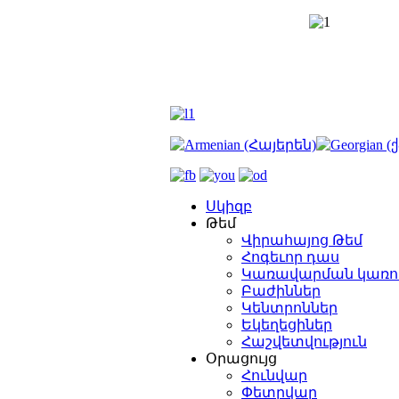
Սկիզբ
Թեմ
Վիրահայոց Թեմ
Հոգեւոր դաս
Կառավարման կառո
Բաժիններ
Կենտրոններ
Եկեղեցիներ
Հաշվետվություն
Օրացույց
Հունվար
Փետրվար