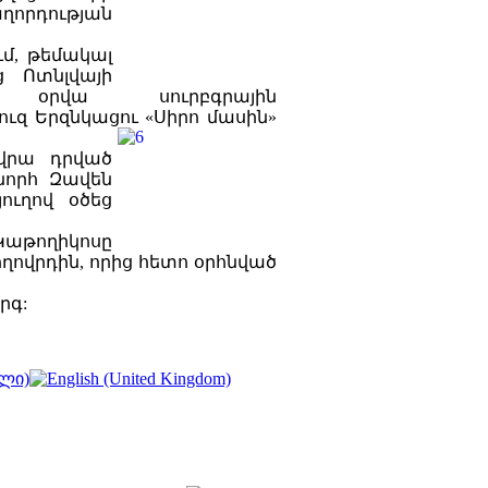
ղորդության
ւմ, թեմակալ
եց
Ոտնլվայի
ցին օրվա սուրբգրային
ուզ Երզնկացու «Սիրո մասին»
 վրա դրված
շնորհ Զավեն
ուղով օծեց
աթողիկոսը
ովրդին, որից հետո օրհնված
րգ: