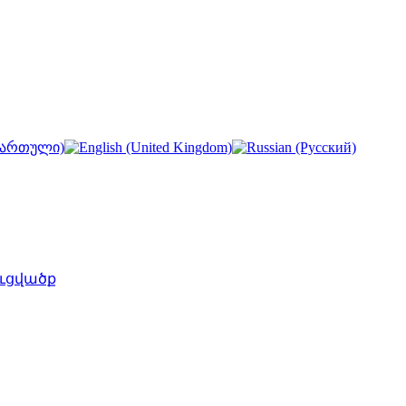
ւցվածք