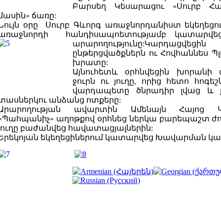
Բարսեղ Կեսարացու «Սուրբ Հա
մասին» ճառը:
Նույն օրը Սուրբ Գևորգ առաջնորդանիստ եկեղեցո
առաջնորդի հանդիսապոետությամբ կատարվ
արարողությունը:Կարդացվե
ընթերցվածքներն ու Հովհաննես Պլ
խրատը:
Այնուհետև օրհնվեցին խորանի
ջուրն ու յուղը, որից հետո հոգե
վարդապետը ծնրադիր լվաց և յ
տասներկու անձանց ոտքերը:
Արարողության ավարտին Ամենայն Հայոց Կ
«Պահպանիչ» աղոթքով օրհնեց ներկա բարեպաշտ ժող
յուղը բաժանվեց հավատացյալներին:
Երեկոյան եկեղեցիներում կատարվեց Խավարման կա