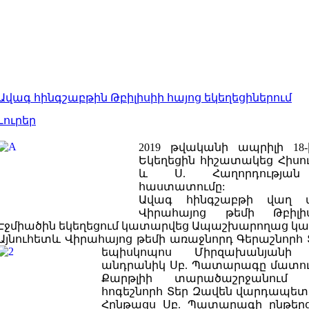
Ավագ հինգշաբթին Թբիլիսիի հայոց եկեղեցիներում
Լուրեր
2019 թվականի ապրիլի 18
Եկեղեցին հիշատակեց Հիսու
և Ս. Հաղորդության
հաստատումը:
Ավագ հինգշաբթի վաղ 
Վիրահայոց թեմի Թբիլի
Էջմիածին եկեղեցում կատարվեց Ապաշխարողաց կա
Այնուհետև Վիրահայոց թեմի առաջնորդ Գերաշնորհ
եպիսկոպոս Միրզախանյան
անդրանիկ Սբ. Պատարագը մատու
Քարթլիի տարածաշրջանում 
հոգեշնորհ Տեր Զավեն
վարդապետ 
Հընթացս Սբ. Պատարագի ընթեր