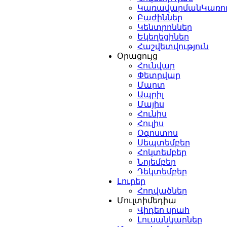
ԿառավարմանԿառո
Բաժիններ
Կենտրոններ
Եկեղեցիներ
Հաշվետվություն
Օրացույց
Հունվար
Փետրվար
Մարտ
Ապրիլ
Մայիս
Հունիս
Հուլիս
Օգոստոս
Սեպտեմբեր
Հոկտեմբեր
Նոյեմբեր
Դեկտեմբեր
Լուրեր
Հոդվածներ
Մուլտիմեդիա
Վիդեո սրահ
Լուսանկարներ