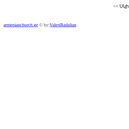
<<
Սկի
armenianchurch.ge
© by:
ValeriBadalian