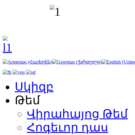
Սկիզբ
Թեմ
Վիրահայոց Թեմ
Հոգեւոր դաս