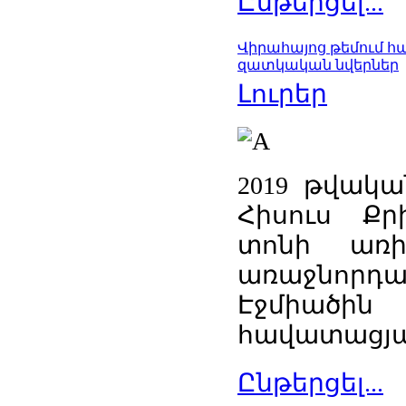
Ընթերցել...
Վիրահայոց թեմում 
զատկական նվերներ
Լուրեր
2019 թվակա
Հիսուս Ք
տոնի առի
առաջնորդ
Էջմիա
հավատացյա
Ընթերցել...