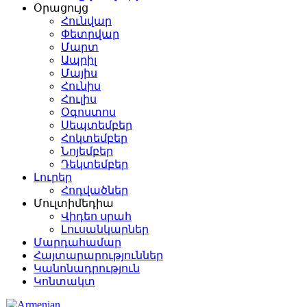
Օրացույց
Հունվար
Փետրվար
Մարտ
Ապրիլ
Մայիս
Հունիս
Հուլիս
Օգոստոս
Սեպտեմբեր
Հոկտեմբեր
Նոյեմբեր
Դեկտեմբեր
Լուրեր
Հոդվածներ
Մուլտիմեդիա
Վիդեո սրահ
Լուսանկարներ
Մարդահամար
Հայտարարություններ
Կանոնադրություն
Կոնտակտ