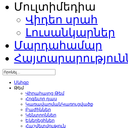
Մուլտիմեդիա
Վիդեո սրահ
Լուսանկարներ
Մարդահամար
Հայտարարություն
Սկիզբ
Թեմ
Վիրահայոց Թեմ
Հոգեւոր դաս
ԿառավարմանԿառուցվածք
Բաժիններ
Կենտրոններ
Եկեղեցիներ
Հաշվետվություն