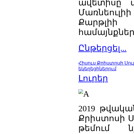
ավետիսը տ
Մառնեուլիի
Քարթլի
համայնքներո
Ընթերցել...
Հիսուս Քրիստոսի Սո
եկեղեցիներում
Լուրեր
2019 թվակա
Քրիստոսի Ս
թեմում ն