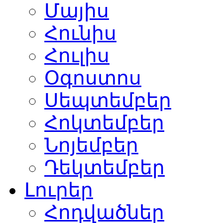
Մայիս
Հունիս
Հուլիս
Օգոստոս
Սեպտեմբեր
Հոկտեմբեր
Նոյեմբեր
Դեկտեմբեր
Լուրեր
Հոդվածներ