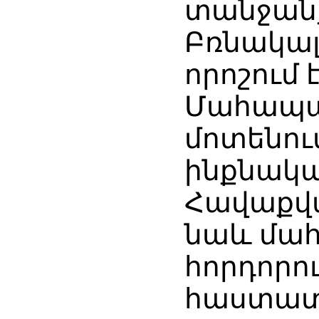
տանջանք
Բռնակալ
որոշում 
Մահապա
մոտենու
ինքնակա
Հավաքվա
նաև մահ
հորդորու
հաստատ 