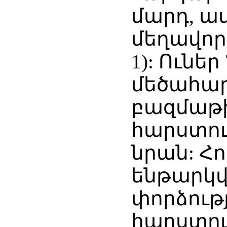
մարդ, ա
մեղավոր 
1): Ուներ
մեծահար
բազմաթի
հարստութ
նրան: Հ
ենթարկվե
փորձությ
հարստու