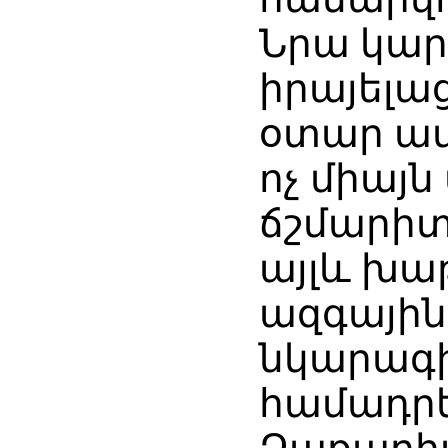
Նրա կար
իրայելա
օտար ամ
ոչ միայ
ճշմարիտ
այլև խա
ազգային
նկարագի
համադրե