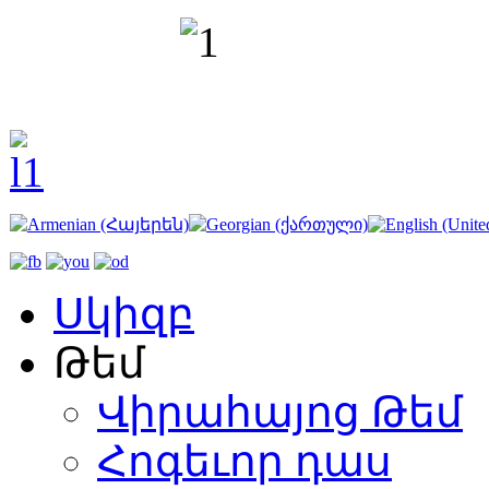
Սկիզբ
Թեմ
Վիրահայոց Թեմ
Հոգեւոր դաս