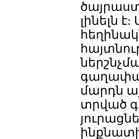
ծայրաս
լինելն է
հեղինակ
հայտնութ
ներշնչմա
գաղափար
մարդն ա
տրված 
յուրացնե
ինքնատի