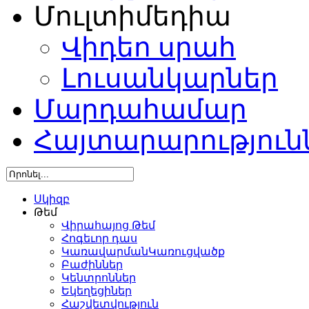
Մուլտիմեդիա
Վիդեո սրահ
Լուսանկարներ
Մարդահամար
Հայտարարություն
Սկիզբ
Թեմ
Վիրահայոց Թեմ
Հոգեւոր դաս
ԿառավարմանԿառուցվածք
Բաժիններ
Կենտրոններ
Եկեղեցիներ
Հաշվետվություն