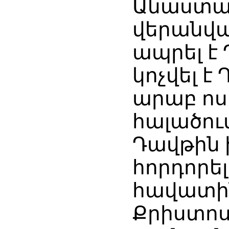
Անաստաս
վերանվա
ապրել է
կոչվել է
արաբ ոս
հալածու
Դավթին ի
հորդորե
հավատին
Քրիստոս