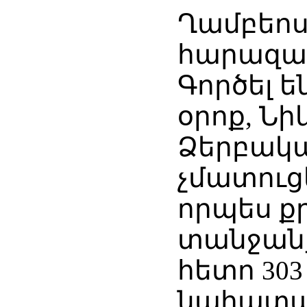
Ղամբեոս
հարազատ 
Գործել 
օրոք, Ն
Ձերբակալ
չմատուց
որպես ք
տանջանք
հետո 30
նահատա