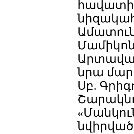
հավատին
նիզակահ
Ամատուն
Մամիկոն
Արտավազ
նրա մար
Սբ. Գրիգ
Շարակնո
«Մանկու
նվիրված 