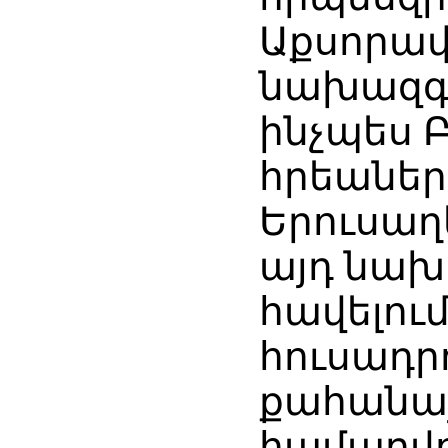
Աքսորավ
նախազգո
ինչպես 
հրեաների
Երուսաղ
այդ նախ
հավելու
հուսադր
քահանայ
համարվու