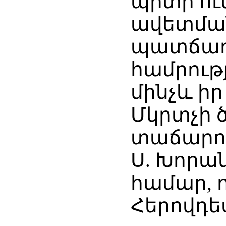
պիտի ու
ավետման
պատճառ
համրութ
մինչև իր
Մկրտչի 
տաճարու
Ս. Խորան
համար, ո
Հերովդե