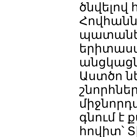
ծնվելով
Հովհանն
պատանեկ
երիտասա
անցկացնո
Աստծո ն
շնորհներ
միջնորդ
գնում է
հովիտ՝ 