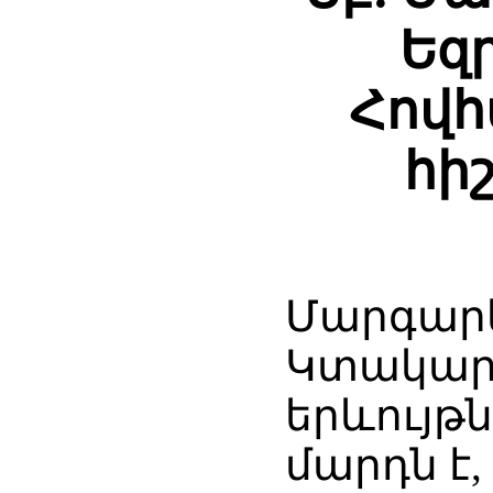
Եզ
Հովհ
հի
Մարգարե
Կտակար
երևույթն
մարդն է,