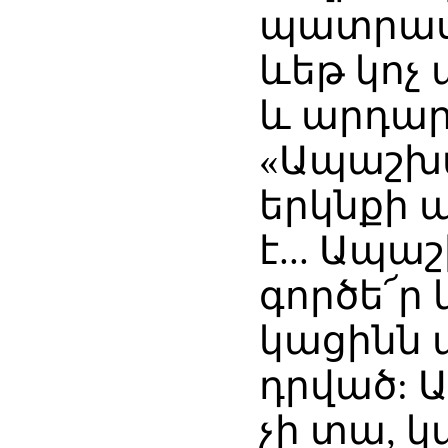
պատրաստ
ևեթ կոչ
և արդար
«Ապաշխա
երկնքի ա
է... Ապ
գործե՜ր
կացինն 
դրված: Ա
չի տա, կ