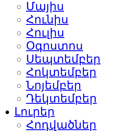
Մայիս
Հունիս
Հուլիս
Օգոստոս
Սեպտեմբեր
Հոկտեմբեր
Նոյեմբեր
Դեկտեմբեր
Լուրեր
Հոդվածներ