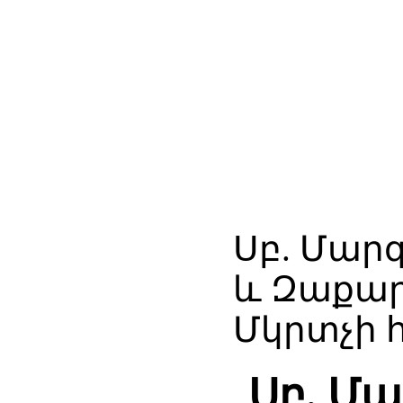
Սբ. Մարգ
և Զաքար
Մկրտչի 
Սբ. Մա