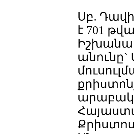
Սբ. Դավ
է 701 թ
Իշխանակ
անունը` 
մուսուլմ
քրիստոն
արաբակա
Հայաստա
Քրիստոս