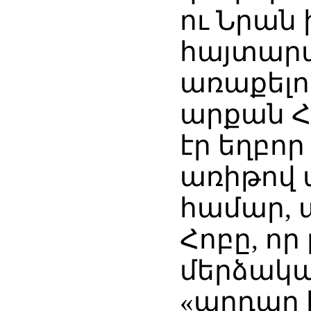
ու Նրան
հայտարար
առաքելո
արքան Հ
էր եղբո
առիթով 
համար, 
Հոբը, որ
մերձակա
«արդար 