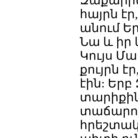
Զաքարիա
հայրն էր
անում Ե
Նա և իր 
Կույս Մ
քույրն է
էին: Եր
տարիքին
տաճարու
հրեշտակն