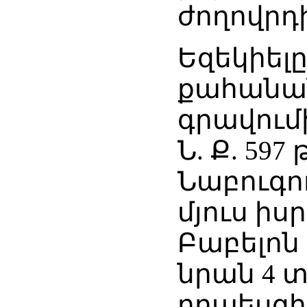
ժողովրդ
Եզեկիել
քահանան
գրավումի
Ն. Ք. 59
Նաբուգո
մյուս իս
Բաբելոն
նրան 4 տ
որպեսզի