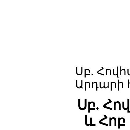
Սբ. Հով
Արդարի 
Սբ. Հ
և Հոբ