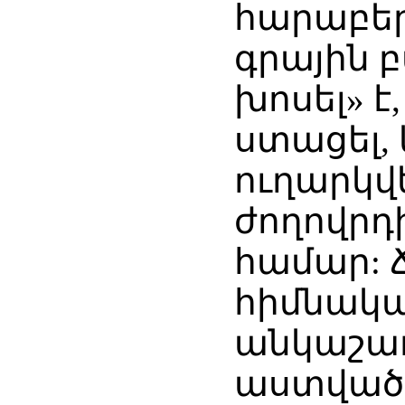
հարաբերո
գրային 
խոսել» 
ստացել, 
ուղարկվե
ժողովրդ
համար: 
հիմնակ
անկաշառ
աստված