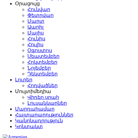
Օրացույց
Հունվար
Փետրվար
Մարտ
Ապրիլ
Մայիս
Հունիս
Հուլիս
Օգոստոս
Սեպտեմբեր
Հոկտեմբեր
Նոյեմբեր
Դեկտեմբեր
Լուրեր
Հոդվածներ
Մուլտիմեդիա
Վիդեո սրահ
Լուսանկարներ
Մարդահամար
Հայտարարություններ
Կանոնադրություն
Կոնտակտ