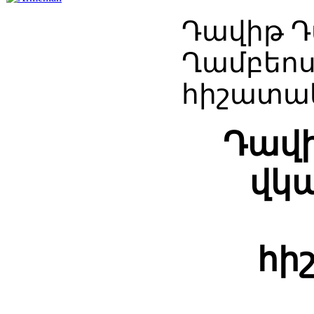
Դավիթ Դ
Ղամբեոս
հիշատակ
Դավի
վկա
հի