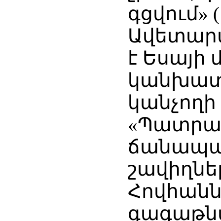
գցվում» (
Ավետարա
է Եսայի
կանխատ
կանչողի 
«Պատրաս
ճանապար
շավիղներ
Հովհանն
գագաթնա