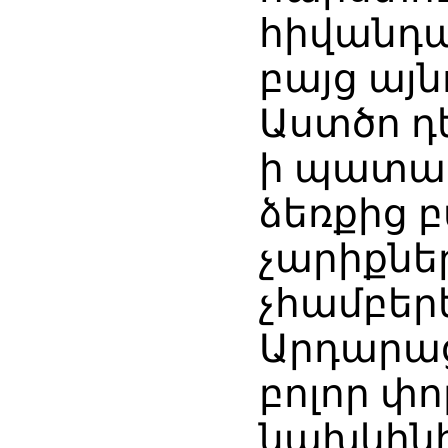
հիվանդաց
բայց այն
Աստծո դե
ի պատաս
ձեռքից բ
չարիքնե
չհամբերե՞
Արդարաց
բոլոր փո
նախկինի