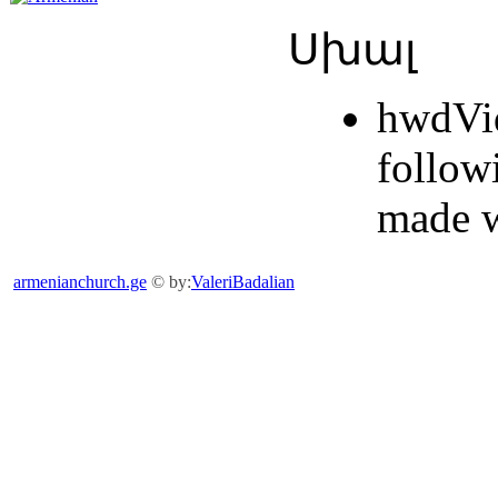
Սխալ
hwdVid
follow
made w
armenianchurch.ge
© by:
ValeriBadalian