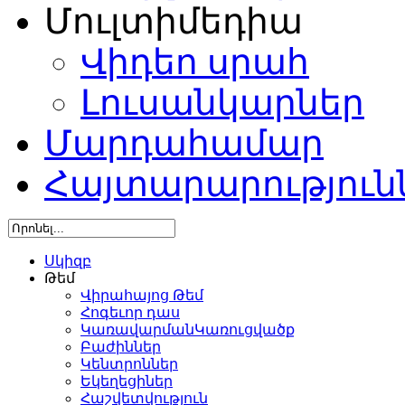
Մուլտիմեդիա
Վիդեո սրահ
Լուսանկարներ
Մարդահամար
Հայտարարություն
Սկիզբ
Թեմ
Վիրահայոց Թեմ
Հոգեւոր դաս
ԿառավարմանԿառուցվածք
Բաժիններ
Կենտրոններ
Եկեղեցիներ
Հաշվետվություն