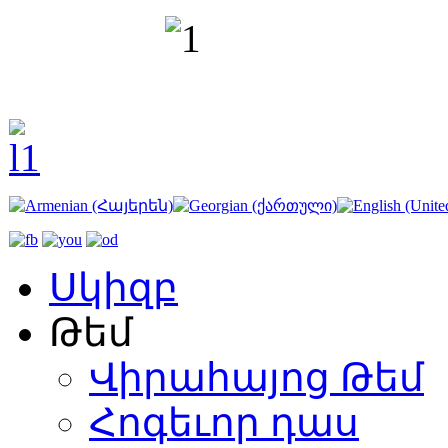
Սկիզբ
Թեմ
Վիրահայոց Թեմ
Հոգեւոր դաս