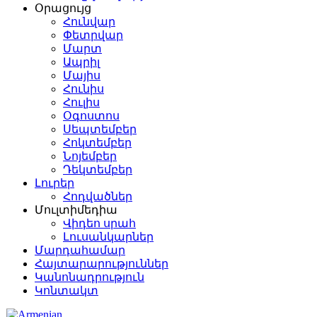
Օրացույց
Հունվար
Փետրվար
Մարտ
Ապրիլ
Մայիս
Հունիս
Հուլիս
Օգոստոս
Սեպտեմբեր
Հոկտեմբեր
Նոյեմբեր
Դեկտեմբեր
Լուրեր
Հոդվածներ
Մուլտիմեդիա
Վիդեո սրահ
Լուսանկարներ
Մարդահամար
Հայտարարություններ
Կանոնադրություն
Կոնտակտ