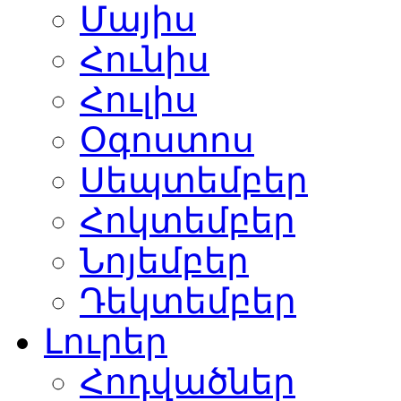
Մայիս
Հունիս
Հուլիս
Օգոստոս
Սեպտեմբեր
Հոկտեմբեր
Նոյեմբեր
Դեկտեմբեր
Լուրեր
Հոդվածներ