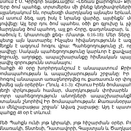
ասում է Ս. Գրիգոր Տաթևացին: «Լեռան քարոզում» Ք
«Երբ ծոմ պահեք, տրտմերես մի լինեք կեղծավորների
այլանդակում են, որպեսզի մարդկանց այնպես երևան,
եմ ասում ձեզ, այդ իսկ է նրանց վարձը, այսինքն`
գովվելը: Այլ երբ դու ծոմ պահես, օծի քո գլուխը և 
մարդկանց ծոմ պահող, այլ քո Հորը, գաղտնաբար, և քո
ծածուկ է, կհատուցի քեզ» (Մատթ. 6:16-18): Մեր Տերը
պետք այն կատարել: Ինչպես հիվանդությունն է ազ
մեղքն է ազդում հոգու վրա: Պահեցողությունը չէ, 
քավիչը: Սակայն պահեցողությունը կարևոր է քավչար
Զղջումը, աղոթքը, ապաշխարանքը հիմնական պայմ
քավիչ զորությունն ստանալու:
Պահքի 40 օրը խորհրդանշում է անապատում Քրի
ծոմապահության և ապաշխարության շրջանը: Իր մ
«հոգով անապատ առաջնորդվեց ու քառասուն օր փոր
չխմեց այն օրերին» (Ղուկ. 4:1-3): Հիսուս Իրեն ծոմա
ցեղի փրկության համար, մարդկության փոխարեն
բոլոր պահեցողություն անողների ապաշխարանք
ստանան շնորհիվ Իր ծոմապահության: Քառասնօրյա
ևս մեկշաբաթյա շրջան` Ավագ շաբաթը: Այդ է պատճ
պահքը 48 օր է տևում:
Մեծ Պահքն ունի յոթ կիրակի, յոթ հիշարժան օրեր. 
Անառակի, Տնտեսի, Դատավորի, Գալստյան և Ծաղկա