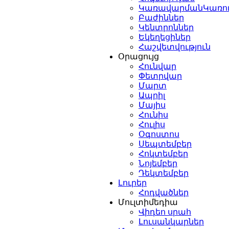
ԿառավարմանԿառո
Բաժիններ
Կենտրոններ
Եկեղեցիներ
Հաշվետվություն
Օրացույց
Հունվար
Փետրվար
Մարտ
Ապրիլ
Մայիս
Հունիս
Հուլիս
Օգոստոս
Սեպտեմբեր
Հոկտեմբեր
Նոյեմբեր
Դեկտեմբեր
Լուրեր
Հոդվածներ
Մուլտիմեդիա
Վիդեո սրահ
Լուսանկարներ