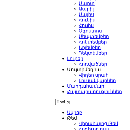
Մարտ
Ապրիլ
Մայիս
Հունիս
Հուլիս
Օգոստոս
Սեպտեմբեր
Հոկտեմբեր
Նոյեմբեր
Դեկտեմբեր
Լուրեր
Հոդվածներ
Մուլտիմեդիա
Վիդեո սրահ
Լուսանկարներ
Մարդահամար
Հայտարարություններ
Սկիզբ
Թեմ
Վիրահայոց Թեմ
Հոգեւոր դաս