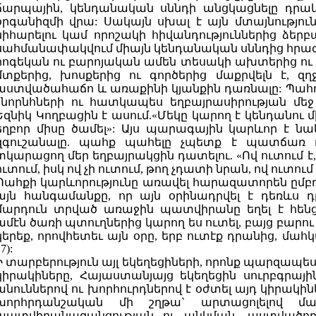
ճարպային, կենդանական սննդի անցկացնելը դրակա
օրգանիզմի վրա: Սակայն սխալ է այն մտայնությու
նիհարելու կամ որոշակի հիվանդություններից ձեր
սահմանափակվում միայն կենդանական սննդից հրաժա
հոգեկան ու բարոյական ամեն տեսակի ախտերից ու մ
մտքերից, խոսքերից ու գործերից մաքրվելն է, 
աստվածահաճո և առաքինի կյանքին դառնալը: Պահոց
շնորնհների ու հատկապես եղբայրասիրության մեջ 
Եզնիկ Կողբացին է ասում.«Մեկը կարող է կենդանու մ
եղբոր միսը ծամել»: Այս պարագային կարևոր է նաև
զգուշանալը. պահք պահելը չպետք է պատճառ 
տկարացող մեր եղբայրակցին դատելու. «Ով ուտում է,
ուտում, իսկ ով չի ուտում, թող չդատի նրան, ով ուտում է»
Պահքի կարևորությունը առավել հարազատորեն ըմբռ
այն հանգամանքը, որ այն օրինադրվել է դեռևս 
մարդուն տրված առաջին պատվիրանը եղել է հեն
ամէն ծառի պտուղներից կարող ես ուտել, բայց բարու
կերեք, որովհետեւ այն օրը, երբ ուտէք դրանից, մահ
7):
Ի տարբերություն այլ եկեղեցիների, որոնք պարզապե
կիրակիները, Հայաստանյայց եկեղեցին սուրբգրայի
անուններով ու խորհուրդներով է օժտել այդ կիրակին
խորհրդանշական մի շղթա` արտացոլելով մա
պատվիրանազանցության ու անկման, աստվածոր