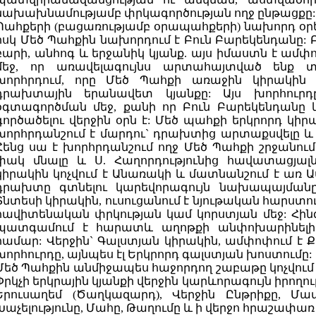
նախախնամությամբ փրկագործության ողջ ընթացքը:
Պահքերի (բացառությամբ օրապահքերի) նախորդ օրեր
իսկ Մեծ Պահքին նախորդում է Բուն Բարեկենդանը: Բ
բարի, անհոգ և երջանիկ կյանք. այս իմաստն է ամ
մեջ, որ առավելագույնս արտահայտված ենք տ
խորհրդում, որը Մեծ Պահքի առաջին կիրակին
դրախտային երանավետ կյանքը: Այս խորհուր
օգտագործման մեջ, քանի որ Բուն Բարեկենդանը 
գործածելու վերջին օրն է: Մեծ պահքի երկրորդ կիր
խորհրդանշում է մարդու` դրախտից արտաքսվելը և Ա
Հենց սա է խորհրդանշում ողջ Մեծ Պահքի շրջանում
փակ մնալը և Ս. Հաղորդությունից հավատացյալն
կիրակին կոչվում է Անառակի և մատնանշում է առ Ա
դրախտը գտնելու կարեվորագույն նախապայմանը
Տնտեսի կիրակին, ուսուցանում է նյութական հարստո
հավիտենական փրկության կամ կորստյան մեջ: Հին
պատգամում է հարատև աղոթքի անփոխարինելի ն
համար: Վերջին` Գալստյան կիրակին, ամփոփում է 
խորհուրդը, այնպես էլ Երկրորդ գալստյան խոստումը:
Մեծ Պահքին անմիջապես հաջորդող շաբաթը կոչվում 
Փրկչի երկրային կյանքի վերջին կարևորագույն իրողո
Երուսաղեմ (Ծաղկազարդ), Վերջին Ընթրիքը, Մատ
Խաչելությունը, Մահը, Թաղումը և ի վերջո հրաշափառ 