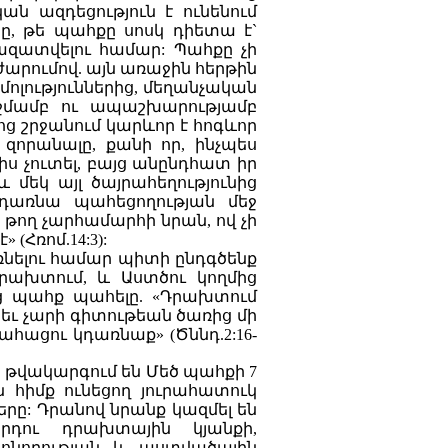
ն ազդեցություն է ունենում
նը, թե պահքը սոսկ դիետա է`
բազատվելու համար: Պահքը չի
րումով. այն առաջին հերթին
ոլություններից, մեղանչական
զղջմամբ ու ապաշխարությամբ
 շրջանում կարևոր է հոգևոր
զորանալը, քանի որ, ինչպես
իս չուտել, բայց անընդհատ իր
 մեկ այլ ծայրահեղությունից
դառնա պահեցողության մեջ
 թող չարհամարհի նրան, ով չի
 (Հռոմ.14:3):
նելու համար պիտի ընդգծենք
դրախտում, և Աստծու կողմից
ց պահք պահելը. «Դրախտում
 եւ չարի գիտութեան ծառից մի
կահացու կդառնաք» (Ծննդ.2:16-
ս թվակարգում են Մեծ պահքի 7
ն հիմք ունեցող յուրահատուկ
երը: Դրանով նրանք կազմել են
րդու դրախտային կյանքի,
ոնողության և աստվածային