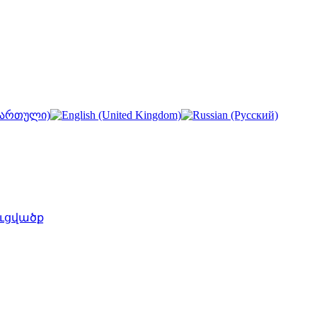
ւցվածք