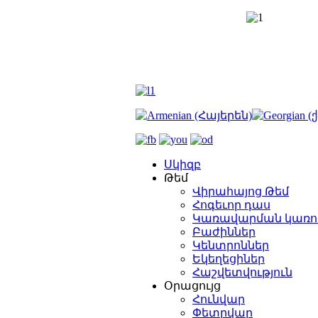
Սկիզբ
Թեմ
Վիրահայոց Թեմ
Հոգեւոր դաս
Կառավարման կառո
Բաժիններ
Կենտրոններ
Եկեղեցիներ
Հաշվետվություն
Օրացույց
Հունվար
Փետրվար