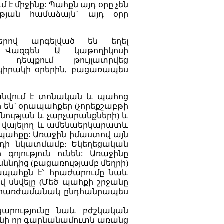
մ է միջինք: Պահքն այդ օրը չեն
ւթյան համաձայն` այդ օրր
երով արգելված են եղել
 Վազգեն Ա կաթողիկոսի
 դեպքում թույլատրվեց
կիրակի օրերին, բացառապես
անվում է տոնական և պահոց
 են` օրապահքեր (չորեքշաբթի
նության և չարչարանքների) և
ն վայելող և ամենաերկարատև
պահքը: Առաջին իմաստով այն
ննդի նկատմամբ: Եկեղեցական
ոյություն ունեն: Առաջինը
ննդից (բացառությամբ մեղրի)
բապահքն է` հրաժարումը նաև
վ սնվելը (Մեծ պահքի շրջանը
է` միառժամանակ ընդհանրապես
արությունը նաև բժշկական
անի որ գարնանամուտն առանց