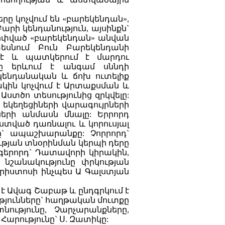
ը կոչվում են «բարեկենդան»,
արի կենդանություն, այսինքն`
փոփված «բարեկենդան» անվան
եսնում Բուն Բարեկենդանի
 է և պատկերում է մարդու
դը երևում է անգամ սննդի
կենդանական և ճոխ ուտելիք
ակին կոչվում է Արտաքսման և
ստծո տեսությունից զրկվելը:
 եկեղեցիների վարագույրների
երի անմասն մնալը: Երրորդ
ստված դառնալու և կորուսյալ
` ապաշխարանքը: Չորրորդ`
ւթյան տնօրինման կերպի դերը
գերորդ` Դատավորի կիրակին,
շանակությունը փրկության
Քրիստոսի ինչպես Ա Գալստյան
է Ավագ Շաբաթ և ընդգրկում է
ւթյունները` հաղթական մուտքը
նությունը, Չարչարանքները,
Հարությունը` Ս. Զատիկը: