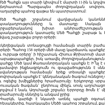
Մեծ Պահքն այս տարի կիսվում է մարտի 11-ին և կոչվու
ընդհատում: Պարզապես ժողովրդական սովորո
բաղարջից պահոց գաթա են պատրաստում:
Մեծ Պահքի շրջանում վաղնջական կանոնն
պսակադրությունները և մատաղը: Սակայն
շրջաբերականով խիստ անհրաժեշտության
պսակադրություն կատարել Մեծ Պահքի շաբաթ և 
Ավագ շաբաթվա բոլոր օրերի:
Եկեղեցական տոնացույցի համաձայն տարին բաժ
օրերի: Պահոց 158 օրերի մեծ մասը կարճատև պահքեր
և ուրբաթ օրերը` ի հիշատակ Հիսուս Քրիստոսի մատ
շաբաթապահքեր, իսկ առավել ժողովրդականությու
պահքը Մեծ կամ Քառասնորդական պահքն է: Ի՞նչ է 
կամավոր ինքնազրկումն ու զսպվածությունն է ս
ավանդության համաձայն` երեք տեսակի պահքեր գ
սովորական պահքն է` կենդանական ծագում ունեցող ս
և ոգելից խմիչքներից հրաժարումը: Երկրորդը սր
բուսական ծագման` ընդհուպ մինչև սոսկ աղուհացո
կոչվում է նաև Աղուհացի շրջան): Երրորդը ծոմն 
հրաժարումը սննդից և անգամ ջրից:
Իհարկե, կարելի է նկատի առնել պահքի օգտակ
տեսակետից, հատկապես Մեծի պահոց շրջանում, ք