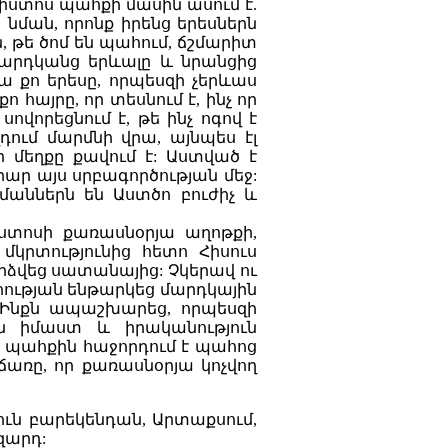
րիստոս պահքի մասին ասում է.
 նման, որոնք իրենց երեսներն
 թե ծոմ են պահում, ճշմարիտ
 մարդկանց երևալը և նրանցից
լվա քո երեսը, որպեսզի չերևաս
 հայրը, որ տեսնում է, ինչ որ
 սովորեցնում է, թե ինչ ոգով է
դում մարմնի վրա, այնպես էլ
որ մեղքը քավում է: Աստված է
ար այս սրբագործության մեջ:
աններն են Աստծո բուժիչ և
ստոսի քառասնօրյա աղոթքի,
կրտությունից հետո Հիսուս
ձվեց սատանայից: Չկերավ ու
պահության ենթարկեց մարդկային
 Ինքն ապաշխարեց, որպեսզի
ն իմաստ և իրականություն
 պահքին հաջորդում է պահոց
առը, որ քառասնօրյա կոչվող
Բուն բարեկենդան, Արտաքսում,
զարդ: