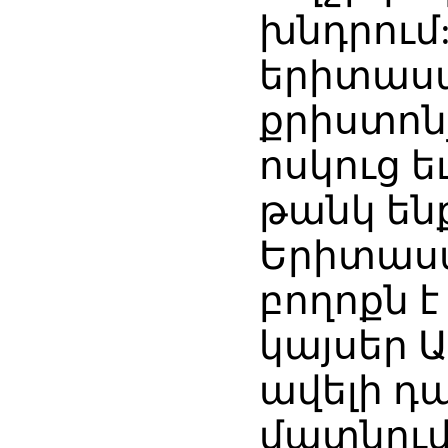
խնդրում:
երիտասա
քրիստոնյ
ոսկուց 
թանկ են
Երիտասա
բողոքն 
կայսեր 
ավելի դ
մատնում 