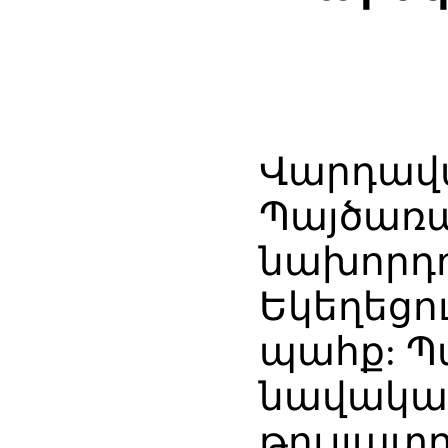
Վարդավա
Պայծառա
նախորդ
Եկեղեցո
պահք: Պ
նավակատի
թույլատր