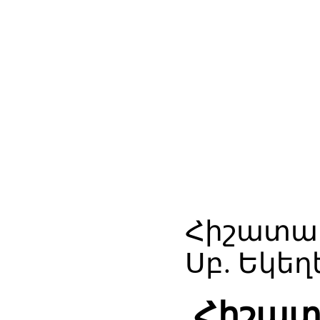
Հիշատակ
Սբ. Եկեղ
Հիշատ