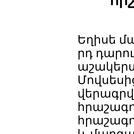
հի
Եղիսե մա
րդ դարո
աշակերտ
Մովսեսի
վերագրվ
հրաշագոր
հրաշագոր
և մարգա