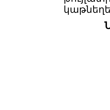
կաթնեղե