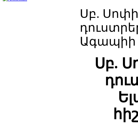
Սբ. Սոփի
դուստրե
Ագապիի 
Սբ. Ս
դու
Ել
հի