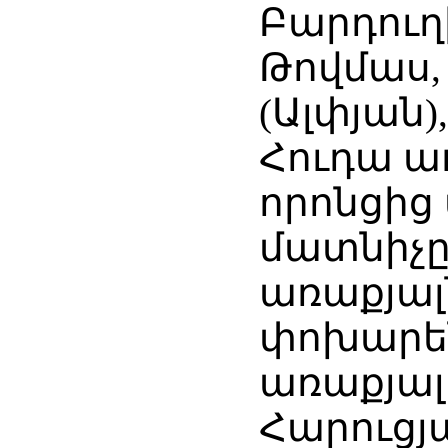
Բարդուղ
Թովմաս,
(Ալփյան)
Հուդա ա
որոնցից 
մատնիչը
առաքյալ
փոխարե
առաքյալ
Հարուցյա