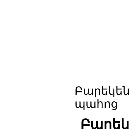
Բարեկե
պահոց
Բարեկ