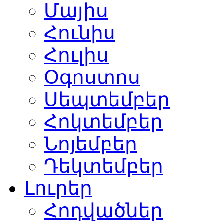
Մայիս
Հունիս
Հուլիս
Օգոստոս
Սեպտեմբեր
Հոկտեմբեր
Նոյեմբեր
Դեկտեմբեր
Լուրեր
Հոդվածներ