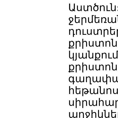
Աստծուն:
ջերմեռան
դուստրե
քրիստոն
կյանքում
քրիստոն
գաղափա
հեթանոս
սիրահար
աղջիկներ