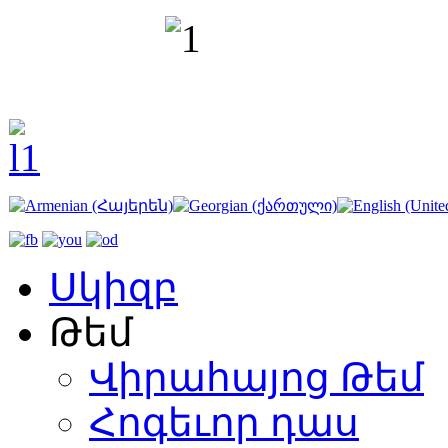
Սկիզբ
Թեմ
Վիրահայոց Թեմ
Հոգեւոր դաս