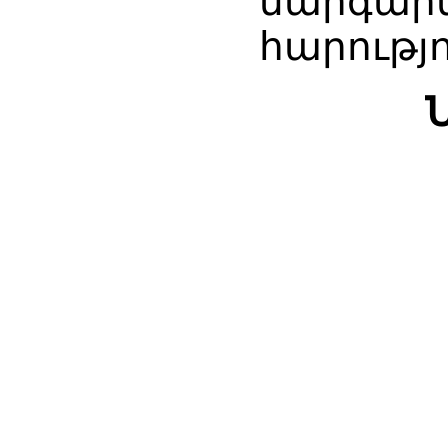
մարգարե
հարությո