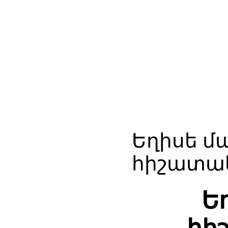
Եղիսե մ
հիշատակ
Ե