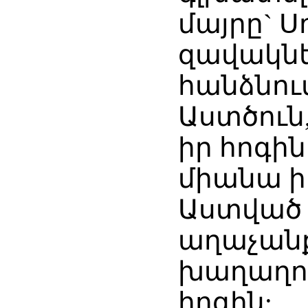
մայրը` 
զավակնե
հանձնում
Աստծուն,
իր հոգին
միանա ի
Աստված լ
աղաչանք
խաղաղու
հոգին: