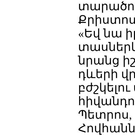
տարածող
Քրիստոս
«Եվ նա ի
տասներկ
նրանց ի
դևերի վր
բժշկելու
հիվանդու
Պետրոս,
Հովհանն