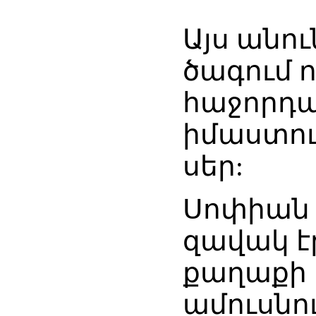
Այս անո
ծագում ո
հաջորդա
իմաստութ
սեր:
Սոփիան
զավակ էր
քաղաքի 
ամուսնու