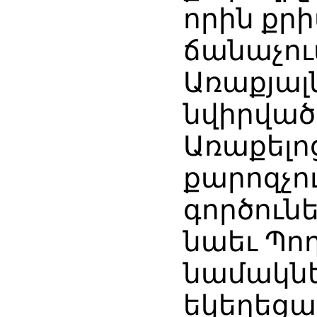
որին քր
ճանաչում
Առաքյալն
նվիրված
Առաքելո
քարոզչու
գործուն
նաեւ Պող
նամակն
եկեղեցա