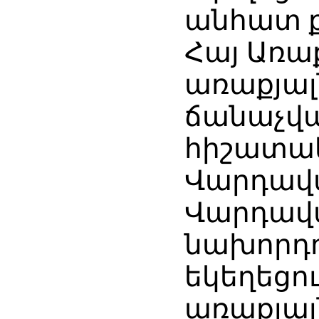
անհատ ք
Հայ Առա
առաքյալ
ճանաչվա
հիշատակ
Վարդավա
Վարդավ
նախորդո
եկեղեցո
առաքյալ