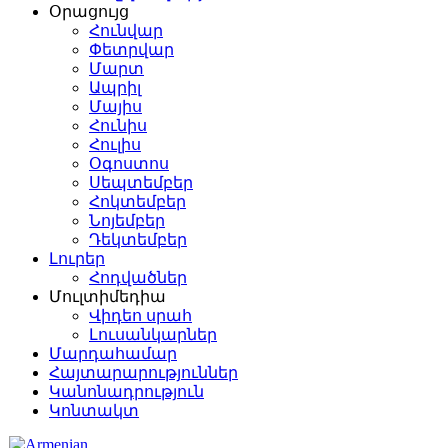
Օրացույց
Հունվար
Փետրվար
Մարտ
Ապրիլ
Մայիս
Հունիս
Հուլիս
Օգոստոս
Սեպտեմբեր
Հոկտեմբեր
Նոյեմբեր
Դեկտեմբեր
Լուրեր
Հոդվածներ
Մուլտիմեդիա
Վիդեո սրահ
Լուսանկարներ
Մարդահամար
Հայտարարություններ
Կանոնադրություն
Կոնտակտ