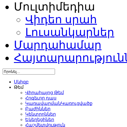
Մուլտիմեդիա
Վիդեո սրահ
Լուսանկարներ
Մարդահամար
Հայտարարություն
Սկիզբ
Թեմ
Վիրահայոց Թեմ
Հոգեւոր դաս
ԿառավարմանԿառուցվածք
Բաժիններ
Կենտրոններ
Եկեղեցիներ
Հաշվետվություն