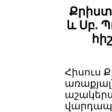
Քրիստ
և Սբ. 
հի
Հիսուս 
առաքյալ
աշակերտ
վարդապ