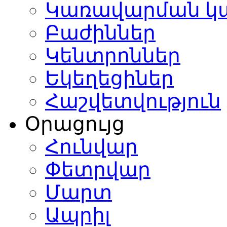
Կառավարման կ
Բաժիններ
Կենտրոններ
Եկեղեցիներ
Հաշվետվություն
Օրացույց
Հունվար
Փետրվար
Մարտ
Ապրիլ