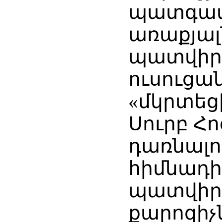
պատգամին
առաքյալ
պատվիրա
ուսուցա
«մկրտեցի
Սուրբ Հո
դառնալո
հիմնադի
պատվիր
քարոզիչն