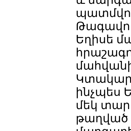
պատմվու
Թագավոր
Եղիսե մ
հրաշագո
մահվանի
Կտակարա
ինչպես 
մեկ տար
թաղված 