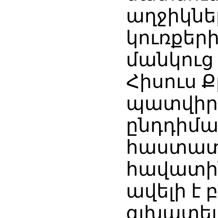
աղջիկնե
կուռքերի
մանկուց
Հիսուս 
պատվիրա
ընդդիման
հաստատ 
հավատին
ավելի է 
գլխատել