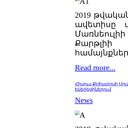
2019 թվակա
ավետիսը տ
Մառնեուլիի
Քարթլի
համայնքներո
Read more...
Հիսուս Քրիստոսի Սո
եկեղեցիներում
News