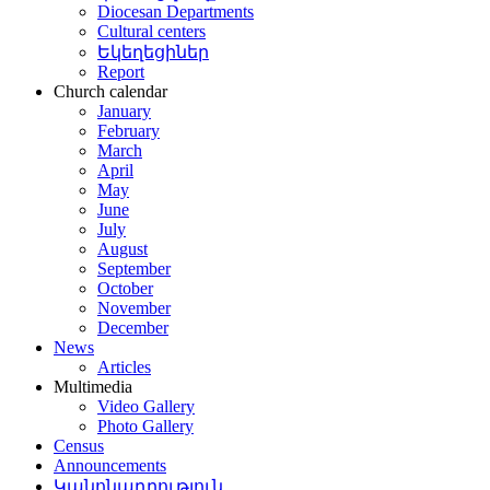
Diocesan Departments
Cultural centers
Եկեղեցիներ
Report
Church calendar
January
February
March
April
May
June
July
August
September
October
November
December
News
Articles
Multimedia
Video Gallery
Photo Gallery
Census
Announcements
Կանոնադրություն