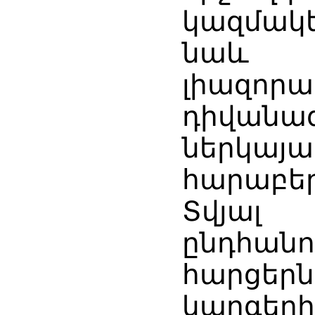
կազմակե
նաև
լիազոր
դիվանա
ներկայա
հարաբեր
Տվյալ
ընդհան
հարցերն
կարգ