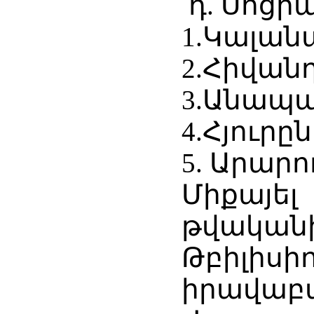
դ. Սոցի
1.Կալան
2.Հիվան
3.Անապա
4.Հյուրըն
5. Արար
Միքայել
թվական
Թբիլիսի
իրավա