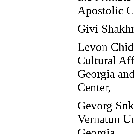
Apostolic C
Givi Shakhna
Levon Chidi
Cultural Af
Georgia and
Center,
Gevorg Snk
Vernatun Un
Georgia,