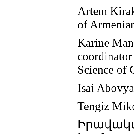
Artem Kira
of Armenian
Karine Manu
coordinator
Science of 
Isai Abovya
Tengiz Miko
Իրավակա