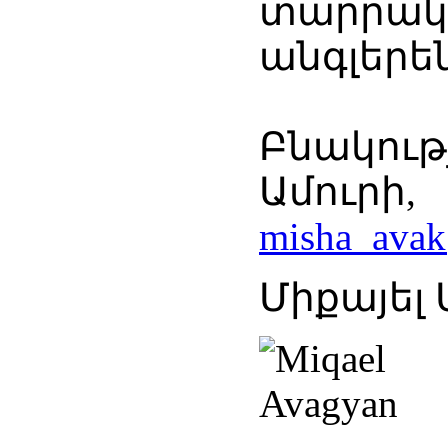
տարրակ
ա
Բնակութ
Ամու
misha_ava
Միքայել