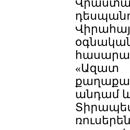
Վրա
դեսպանո
Վիրահա
օգնական
հասարակ
«Ազատ
քաղաքա
անդամ և
Տիրապ
ռուսերե