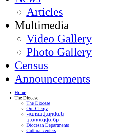
այության
ի
Articles
ակալ
:
ր
ատում
Multimedia
կանից
ումի
օր
Video Gallery
ատում
ժշտական
Photo Gallery
ոծմինդայի
ոցում
:
նիցիպալիտետի
ույթի
,
Census
ության
,
թթ
րտի
,
ատել
Announcements
շարձանների
պանության
ումի
տական
Home
րային
տասարդական
The Diocese
րոնում
ցերով
The Diocese
չուհի
:
այության
Our Clergy
տ
:
թ
-
Կառավարման
գևատրվել
կառուցվածք
ւնվել
Diocesan Departments
ստանի
Cultural centers
վո