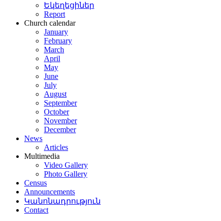
ումի
Եկեղեցիներ
նշանով
,
տական
Report
սերվատորիա
,
Church calendar
սես
January
ենացի
րտել
February
ալով
,
March
թ
-
April
ույթի
May
արարության
June
թ
-
ւ
July
August
ալով
,
September
ր
October
ատում
ւռքի
November
December
արարության
News
ամ
Articles
ոյան
տական
Multimedia
ալով
,
ժշտական
Video Gallery
ոցում
:
Photo Gallery
ական
Census
տակի
թ
-
Announcements
ար
»
Կանոնադրություն
ալով
Contact
ր