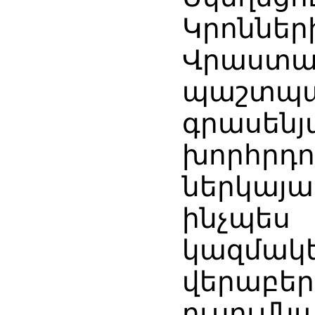
Կրոնն
Վրաստ
պաշտպ
գրասենյ
խորհրդո
ներկայ
ինչպե
կազմակե
վերաբե
ուսու