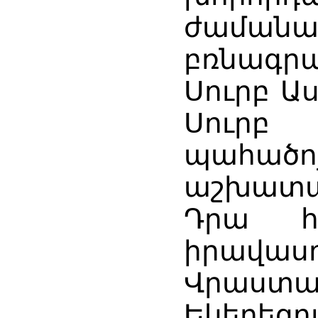
ժաման
բռնագ
Սուրբ Ա
Սուրբ
պահածո
աշխատա
Դրա հ
իրավաս
Վրաստա
Եկեղեցո