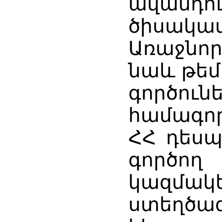
ավան
ծիսակատ
Առաջնո
նաև թե
գործունե
համագո
ՀՀ դեսպ
գործ
կազմակե
ստեղծագ