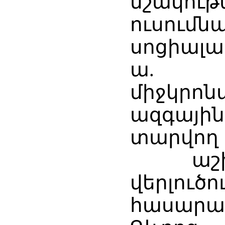
մշակու
ուսումն
սոցիալա
ա.
միջկրո
ազգայի
տարվող
աշխատ
վերլ
հասարա