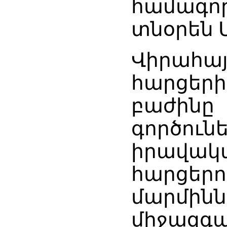
համագոր
տնօրեն 
Վիրահա
հարցերի
բաժին
գործու
իրավակ
հարց
մարմինն
միջազգա