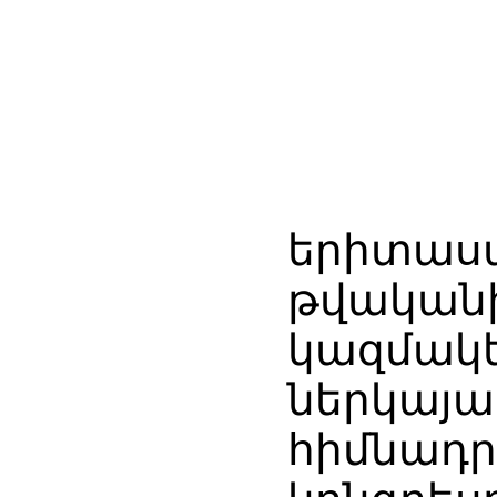
երիտասա
թվական
կազմակ
ներկայա
հիմնադր