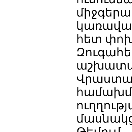
միջգեր
կառավա
հետ փոխ
Զուգա
աշխա
Վրաստ
համախ
ուղղու
մասնակ
Թեմու