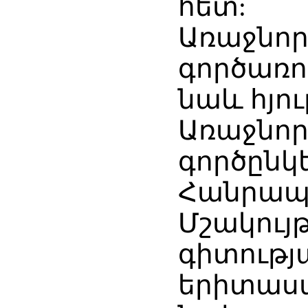
հետ:
Առաջնո
գործառո
նաև հյու
Առաջնո
գործըն
Հանրապ
Մշակո
գիտու
երիտաս