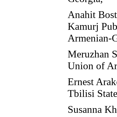
Anahit Bost
Kamurj Publ
Armenian-Ge
Meruzhan S
Union of Ar
Ernest Arake
Tbilisi Stat
Susanna Kha