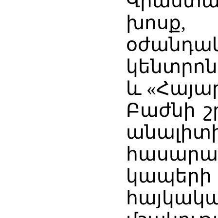
Վրաստա
խոսք,
օժանդ
կենտրոն
և «Հայար
Բաժնի շ
անալիտ
հասար
կապերի
հայկա