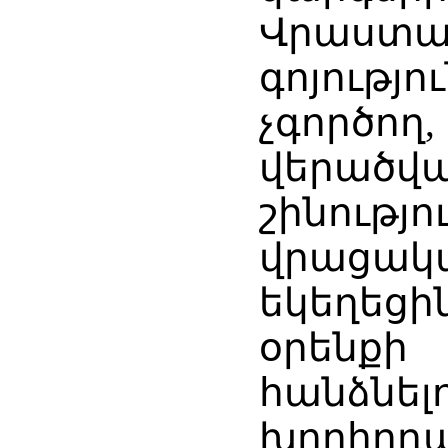
Վրաս
գոյությո
չգործո
վերածվ
շինութ
վրացա
եկեղեց
օրենք
հանձնել
խորհրդա