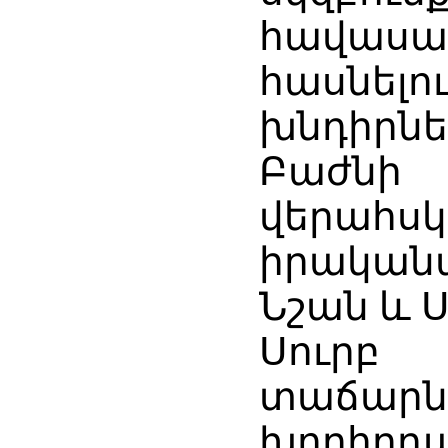
հավասար
հասնե
խնդիրնե
Բաժ
վերա
իրականա
Նշան և 
Սուրբ
տաճարն
խորհրդա