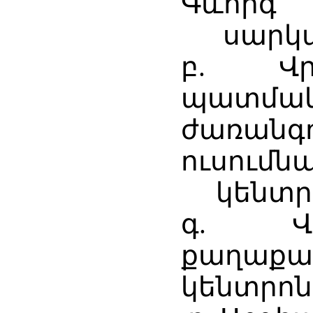
Գևորգ
սարկավ
բ. Վր
պատմա
ժառանգո
ուսումն
կենտրոն
գ. Վր
քաղաք
կենտրոն