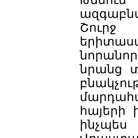
ազգաբն
Շուրջ
երիտաս
նորանոր
նրանց տ
բնակչու
մարդահա
հայերի
ինչպես 