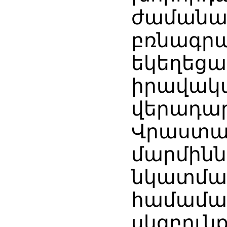
ժաման
բռնագր
եկեղեցա
իրավ
վերադա
Վրաս
մարմի
նկատմա
համամա
սկզբո