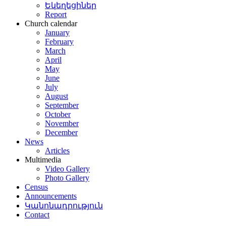
Եկեղեցիներ
Report
Church calendar
January
February
March
April
May
June
July
August
September
October
November
December
News
Articles
Multimedia
Video Gallery
Photo Gallery
Census
Announcements
Կանոնադրություն
Contact