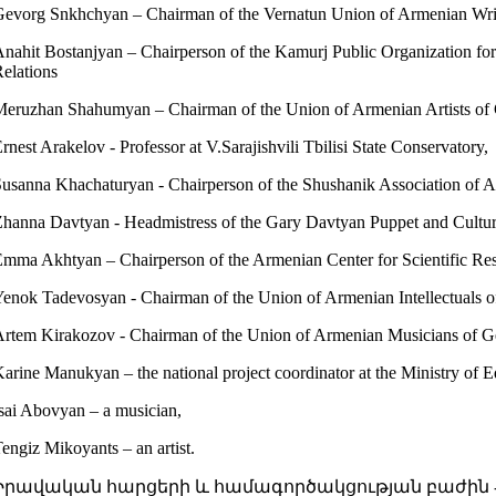
evorg Snkhchyan – Chairman of the Vernatun Union of Armenian Writ
nahit Bostanjyan – Chairperson of the Kamurj Public Organization fo
elations
eruzhan Shahumyan – Chairman of the Union of Armenian Artists of
rnest Arakelov - Professor at V.Sarajishvili Tbilisi State Conservatory,
usanna Khachaturyan - Chairperson of the Shushanik Association of
hanna Davtyan - Headmistress of the Gary Davtyan Puppet and Cultu
mma Akhtyan – Chairperson of the Armenian Center for Scientific Res
enok Tadevosyan - Chairman of the Union of Armenian Intellectuals o
rtem Kirakozov - Chairman of the Union of Armenian Musicians of G
arine Manukyan – the national project coordinator at the Ministry of 
sai Abovyan – a musician,
engiz Mikoyants – an artist.
Իրավական հարցերի և համագործակցության բաժին -