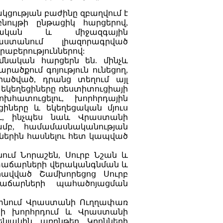
ցության բաժինը զբաղվում է
նույթի ընթացիկ հարցերով,
ական և միջազգային
աստանում լիազորագրված
աբերություններով:
իմնական հարցերն են. մինչև
ծքում գոյություն ունեցող,
րածված, դրանց տեղում այլ
 եկեղեցիները ռեստիտուցիայի
խհատուցելու, խորհրդային
իները և եկեղեցական մյուս
ու, ինչպես նաև Վրաստանի
մբ, համամասնականության
ներին հասնելու հետ կապված
ում Նորաշեն, Սուրբ Նշան և
 տաճարների վերականգնման և
րավված Շամխորեցոց Սուրբ
աճարների պահածոյացման
մտնում Վրաստանի Ուղղափառ
րի խորհրդում և Վրաստանի
նյակին առընթեր Կրոնների