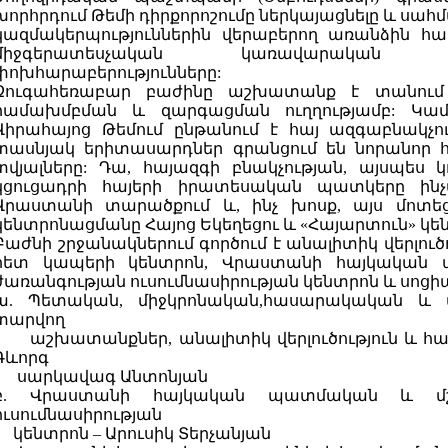
խորհրդում Թեմի դիրքորոշումը ներկայացնելը և սահ
կազմակերպություններին վերաբերող առանձին հա
միջգերատեսչական կառավարական 
փոխհարաբերությունները:
Զուգահեռաբար բաժինը աշխատանք է տանում
համախմբման և զարգացման ուղղությամբ: Կամա
Վիրահայոց Թեմում ընթանում է հայ ազգաբնակչու
տասնյակ երիտասարդներ գրանցում են նորանոր հ
տվյալները: Դա, հայազգի բնակչության, այսպես 
կցուցադրի հայերի իրատեսական պատկերը ինչպ
Վրաստանի տարածքում և, ինչ խոսք, այս մոտեց
կենտրոնացմանը Հայոց Եկեղեցու և «Հայարտուն» կեն
Բաժնի շրջանակներում գործում է անալիտիկ վերլու
հետ կապերի կենտրոն, Վրաստանի հայկական 
ժառանգության ուսումնասիրության կենտրոն և սոցի
ա. Պետական, միջկրոնական,հասարակական և 
տարվող
աշխատանքներ, անալիտիկ վերլուծություն և հա
Գևորգ
սարկավագ Անտոնյան
բ. Վրաստանի հայկական պատմական և մշա
ուսումնասիրության
կենտրոն – Արուսիկ Տերչանյան