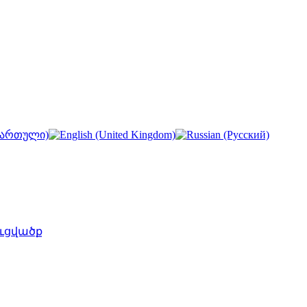
ւցվածք