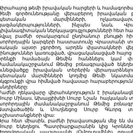
Վիրահայոց թեմի իրավական հարցերի և համագործակ
Թեմի գործունեությանը վերաբերող իրավական բ
պետական մարմինների, ոչկառավար
կազմակերպությունների, ինչպես նաև Վր
դիվանագիտական ներկայացուցչությունների հետ հար
Տվյալ բաժնի օրակարգում ընդհանուր բնույթի հ
խորհրդային կարգերի հաստատումը Վրաստանի տարա
սակայն այսօր չգործող, արդեն փլատակների վե
շինություններ կառուցված, վրացականացված հայոց
օրենքի համաձայն Թեմին հանձնելու կամ փո
ժամանակաշրջանում Թեմից բռնագրավված եկեղեց
ունեցվածքը իրավական տերերին վերադարձնել
պետական մարմինների կողմից Թեմի նկատմա
սկզբունքի վրա հիմնված հավասար հարաբերություն
խնդիրները:
Բաժնի ղեկավարը վերահսկողություն է իրականացն
Սուրբ Մինաս, Ախալցիխեի Սուրբ Նշան հայկական
խորհրդային ժամանակաշրջանում Թեմից բռնագ
Աստվածածին և Մուղնեցոց Սուրբ Գևորգ տ
աշխատանքների վրա:
Դրա հետ միասին, բաժնի իրավասության մեջ են 
Սուրբ Եկեղեցու Պատրիարքարանին կից Կրոննե
Ժողովրդական պաշտպանի (Օմբուդսմենի) գրասե