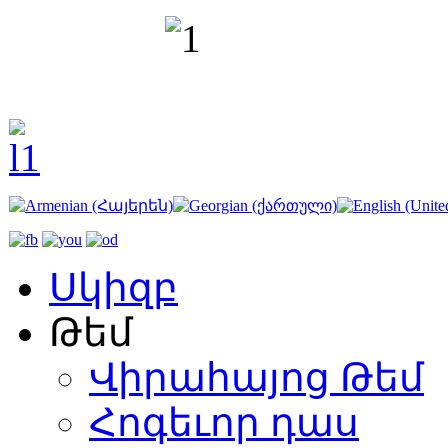
Սկիզբ
Թեմ
Վիրահայոց Թեմ
Հոգեւոր դաս