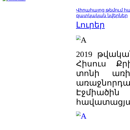
Վիրահայոց թեմում 
զատկական նվերներ
Լուրեր
2019 թվակա
Հիսուս Ք
տոնի առի
առաջնորդ
Էջմիա
հավատացյա