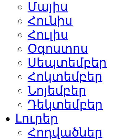
Մայիս
Հունիս
Հուլիս
Օգոստոս
Սեպտեմբեր
Հոկտեմբեր
Նոյեմբեր
Դեկտեմբեր
Լուրեր
Հոդվածներ