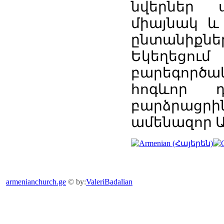
նվերներ 
միայնակ և
ընտանիքնե
Եկեղեցում
բարեգործակ
հոգևոր 
բարձրացր
ամենազոր Ա
armenianchurch.ge
© by:
ValeriBadalian