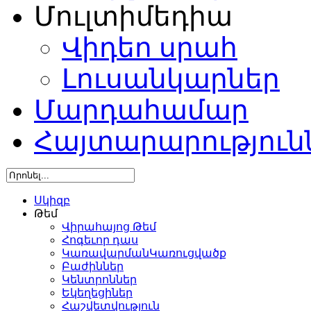
Մուլտիմեդիա
Վիդեո սրահ
Լուսանկարներ
Մարդահամար
Հայտարարություն
Սկիզբ
Թեմ
Վիրահայոց Թեմ
Հոգեւոր դաս
ԿառավարմանԿառուցվածք
Բաժիններ
Կենտրոններ
Եկեղեցիներ
Հաշվետվություն