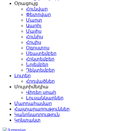
Օրացույց
Հունվար
Փետրվար
Մարտ
Ապրիլ
Մայիս
Հունիս
Հուլիս
Օգոստոս
Սեպտեմբեր
Հոկտեմբեր
Նոյեմբեր
Դեկտեմբեր
Լուրեր
Հոդվածներ
Մուլտիմեդիա
Վիդեո սրահ
Լուսանկարներ
Մարդահամար
Հայտարարություններ
Կանոնադրություն
Կոնտակտ