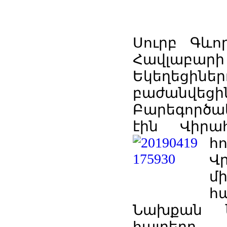
Սուրբ Գևո
Հավլաբար
Եկեղեցինե
բաժանվեցի
Բարեգործակ
էին Վիրա
հ
Վ
մ
հ
Նախքան ն
հայրերը