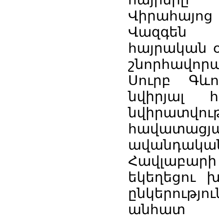
Վիրահայոց
Վազգեն 
հայրական օ
շնորհավորա
Սուրբ Գև
նվիրյալ 
նվիրատվո
հավատացյա
ավանդական
Հավլաբար
եկեղեցու 
ընկերությ
անհատ բ