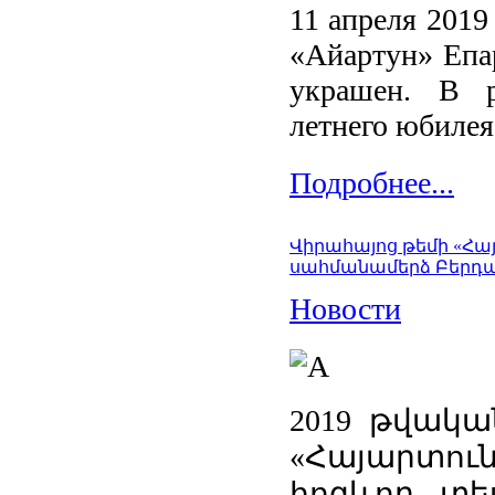
11 апреля 2019
«Айартун» Епа
украшен. В р
летнего юбилея
Подробнее...
Վիրահայոց թեմի «Հա
սահմանամերձ Բերդա
Новости
2019 թվակա
«Հայարտու
հոգևոր տ