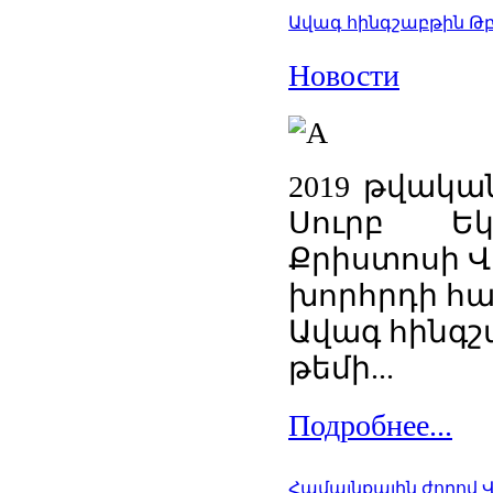
Ավագ հինգշաբթին Թբի
Новости
2019 թվակա
Սուրբ Եկ
Քրիստոսի Վ
խորհրդի հ
Ավագ հինգշ
թեմի...
Подробнее...
Համայնքային ժողով 