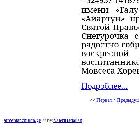
имени «Галу
«Айартун»
пр
Святой Право
Снегурочка 
радостно соб
воскресно
воспитанни
Мовсеса Хоре
Подробнее...
<<
Первая
<
Предыдущ
armenianchurch.ge
© by:
ValeriBadalian