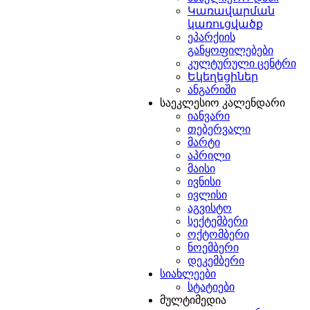
Կառավարման
կառուցվածք
ეპარქიის
განყოფილებები
კულტურული ცენტრი
Եկեղեցիներ
ანგარიში
საეკლესიო კალენდარი
იანვარი
თებერვალი
მარტი
აპრილი
მაისი
ივნისი
ივლისი
აგვისტო
სექტემბერი
ოქტომბერი
ნოემბერი
დეკემბერი
სიახლეები
სტატიები
მულტიმედია