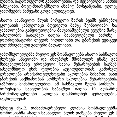
სუბარი,
საქართველოს განათლებისა და მეცნიერების სამ
მანუკიანი, პოეტ-მთარგმნელი ანაჰიტ ბოსტანჯიანი,
ტელეკ
გამოშვების წამყვანი გოგა ელიბეკოვი.
ახალი სასწავლო წლის პირველი ზარის ზეიმს ესწრებოდ
ეკლესიის კანდელაკი მღვდელი მანუკ ზეინალიანი, ს
განათლების განყოფილების პასუხისმგებელი ევგენია მარკ
სახელობის საბავშვო ბაღის მასწავლებელი ნარინე ღ
კოორდინატორი ლევონ ჩიდილიანი და ეპარქიის ვებ-გვერ
ხელმძღვანელი ვალერი ბადალიანი.
გამომსვლელებმა
მიულოც
ეს მოსწავლეებს ახალი სასწავლო
უსურვეს სწავლაში
და
ისაუბრეს მშობლიურ ენაზე გ
მნიშვნელობაზე ეროვნული სახის შენარჩუნების საქმეში
სახელმწიფო ენის ფლობის აუცილებლობას. გამოსვლ
ყურადღება
არაქართულენოვანი სკოლების მიმართ. ხაზი
ეპარქიის საქმიანობას სომხური სკოლების შენარჩუნებ
გაზრდის მიმართულებით. ამ სასწავლო წელს სომხურ 
ხორენაცის
ს
ახელობის საბავშვო ბაღის 10 აღსაზრ
წარმომადგენლები სკოლას დაჰპირდნენ ყურადღების
გაგრძელებას.
შემდეგ
მე-12
,
დამამთავრებელი
კლასის
მოსწავლეებმ
თოროსიანმა ახალი სასწავლო წლის დაწყება მიულოცეს 