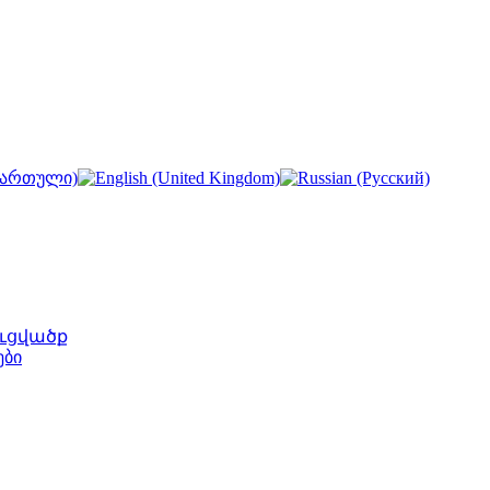
ւցվածք
ები