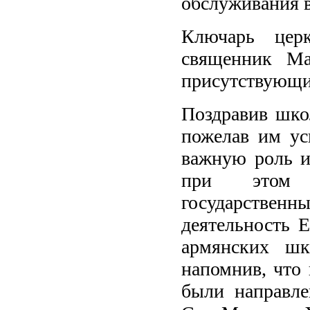
обслуживания в
Ключарь цер
священник Ма
присутствующи
Поздравив шко
пожелав им ус
важную роль и
при этом п
государстве
деятельность 
армянских шк
напомнив, что
были направле