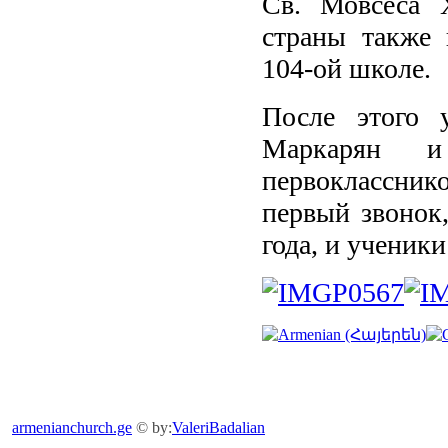
Св. Мовсеса Х
страны также 
104-ой школе.
После этого 
Маркарян и
первоклассник
первый звонок
года, и ученик
armenianchurch.ge
© by:
ValeriBadalian