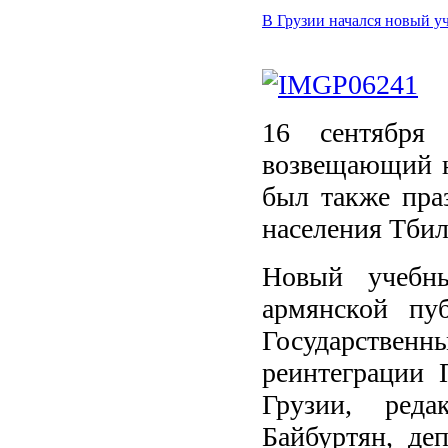
В Грузии начался новый у
16 сентября
возвещающий н
был также пра
населения Тбил
Новый учебны
армянской пу
Государстве
реинтеграции 
Грузии, реда
Байбуртян,
де