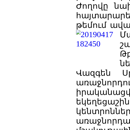
Ժողովը ն
հայտարարե
թեմում ավա
Մ
շա
Թ
ն
Վազգեն 
առաջնորդու
իրականա
եկեղեցաշի
կենտր
առաջնորդ