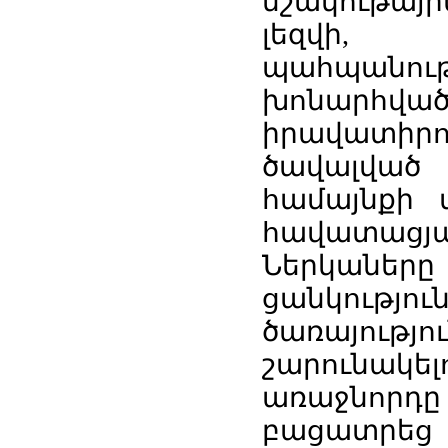
մշակութայի
լեզվի, 
պահպան
խոնարհվ
իրավատիրո
ծավալված 
համայնքի 
հավատացյա
Ներկաներ
ցանկութ
ծառայու
շարունակե
առաջնորդը
բացատրեց