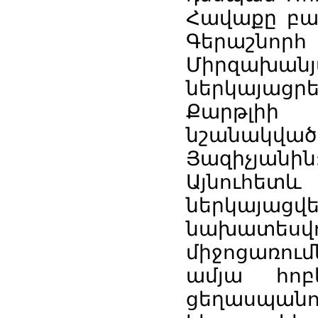
Հավաքը բա
Գերաշնո
Միրզախան
ներկայաց
Քարթլիի 
նշանակվա
Յազիչյանին
Այնուհետ
ներկայա
նախատ
միջոցառում
ամյա հոբ
ցեղասպան