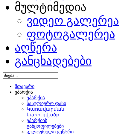
მულტიმედია
ვიდეო გალერეა
ფოტოგალერეა
აღწერა
განცხადებები
მთავარი
ეპარქია
ეპარქია
სასულიერო დასი
Կառավարման
կառուցվածք
ეპარქიის
განყოფილებები
კულტურული ცენტრი