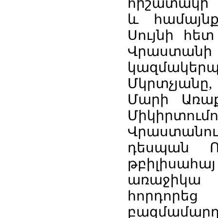
հիշատակի 
և համայնք
Սույնի հե
Վրաստանի
կազմակե
Մկրտչյանը,
Մարի Առաքե
Միկիրտումո
Վրաստանո
դեսպան Ռ
թբիլիսահա
առաջիկա հ
հորդորե
բազմամար