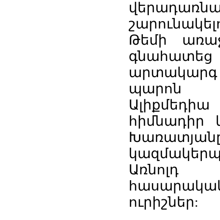
վերադառնալ
շարունակել
Թեմի առա
գնահատե
արտակարգ
պարոն Ռ
Ալիքմեդ
հիմնադիր 
Խառատյա
կազմակեր
Առնոլդ 
հասարակակ
ուրիշներ: