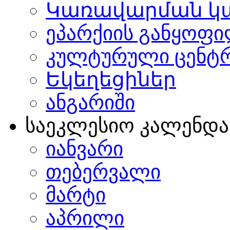
Կառավարման կ
ეპარქიის განყოფი
კულტურული ცენტ
Եկեղեցիներ
ანგარიში
საეკლესიო კალენდ
იანვარი
თებერვალი
მარტი
აპრილი