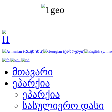
მთავარი
ეპარქია
ეპარქია
სასულიერო დასი