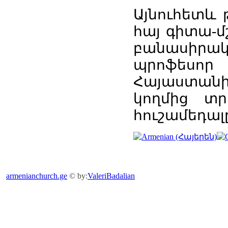
Այնուհետև
հայ գիտա-մ
բանասիրակ
պրոֆեսոր
Հայաստանի
կողմից տրվ
հուշամեդալ
armenianchurch.ge
© by:
ValeriBadalian