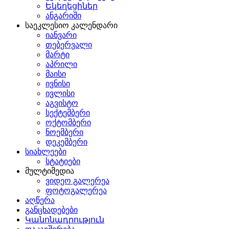
Եկեղեցիներ
ანგარიში
საეკლესიო კალენდარი
იანვარი
თებერვალი
მარტი
აპრილი
მაისი
ივნისი
ივლისი
აგვისტო
სექტემბერი
ოქტომბერი
ნოემბერი
დეკემბერი
სიახლეები
სტატიები
მულტიმედია
ვიდეო გალერეა
ფოტოგალერეა
აღწერა
განცხადებები
Կանոնադրություն