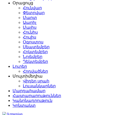
Օրացույց
Հունվար
Փետրվար
Մարտ
Ապրիլ
Մայիս
Հունիս
Հուլիս
Օգոստոս
Սեպտեմբեր
Հոկտեմբեր
Նոյեմբեր
Դեկտեմբեր
Լուրեր
Հոդվածներ
Մուլտիմեդիա
Վիդեո սրահ
Լուսանկարներ
Մարդահամար
Հայտարարություններ
Կանոնադրություն
Կոնտակտ