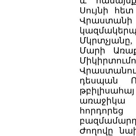
և համայնք
Սույնի հե
Վրաստանի
կազմակե
Մկրտչյանը,
Մարի Առաքե
Միկիրտումո
Վրաստանո
դեսպան Ռ
թբիլիսահա
առաջիկա հ
հորդորե
բազմամար
Ժողովը ն