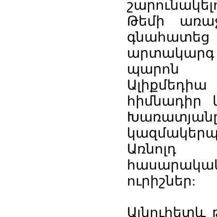
շարունակել
Թեմի առա
գնահատե
արտակարգ
պարոն Ռ
Ալիքմեդ
հիմնադիր 
Խառատյա
կազմակեր
Առնոլդ 
հասարակակ
ուրիշներ:
Այնուհետև