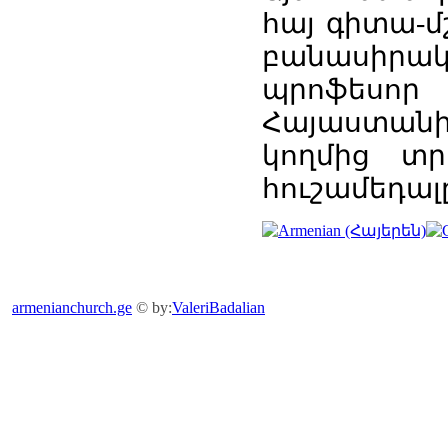
հայ գիտա-մ
բանասիրակ
պրոֆեսոր
Հայաստանի
կողմից տրվ
հուշամեդալ
armenianchurch.ge
© by:
ValeriBadalian