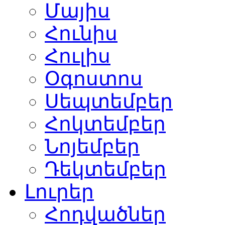
Մայիս
Հունիս
Հուլիս
Օգոստոս
Սեպտեմբեր
Հոկտեմբեր
Նոյեմբեր
Դեկտեմբեր
Լուրեր
Հոդվածներ