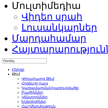
Մուլտիմեդիա
Վիդեո սրահ
Լուսանկարներ
Մարդահամար
Հայտարարություն
Սկիզբ
Թեմ
Վիրահայոց Թեմ
Հոգեւոր դաս
ԿառավարմանԿառուցվածք
Բաժիններ
Կենտրոններ
Եկեղեցիներ
Հաշվետվություն