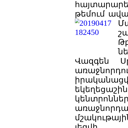
հայտարարե
թեմում ավա
Մ
շա
Թ
ն
Վազգեն 
առաջնորդու
իրականա
եկեղեցաշի
կենտր
առաջնորդ
մշակութայի
լեզվի, 