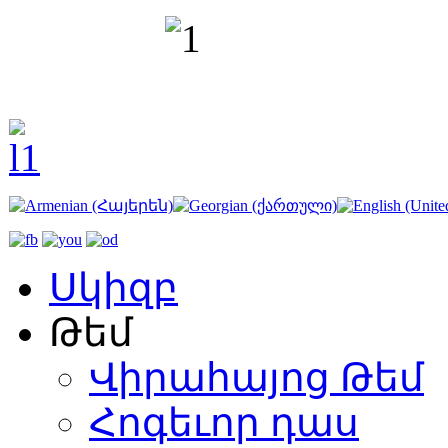
Սկիզբ
Թեմ
Վիրահայոց Թեմ
Հոգեւոր դաս