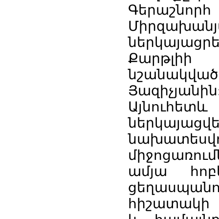
Գերաշնո
Միրզախան
ներկայաց
Քարթլիի 
նշանակվա
Յազիչյանին
Այնուհետ
ներկայա
նախատ
միջոցառում
ամյա հոբ
ցեղասպան
հիշատակի 