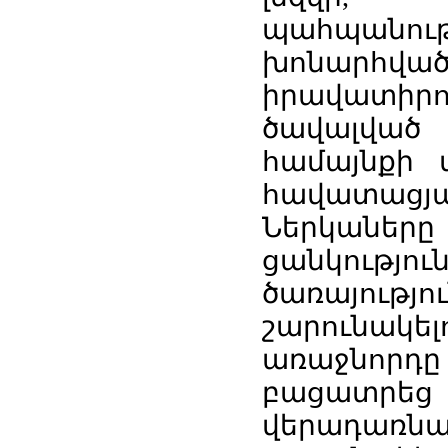
պահպան
խոնարհվ
իրավատիրո
ծավալված 
համայնքի 
հավատացյա
Ներկաներ
ցանկութ
ծառայու
շարունակե
առաջնորդը
բացատրեց
վերադառնալ