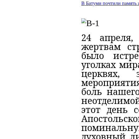
В Батуми почтили память 
24 апреля,
жертвам ст
было истр
уголках мир
церквях,
мероприяти
боль нашего
неотделимой
этот день 
Апостольск
поминаль
духовный ли