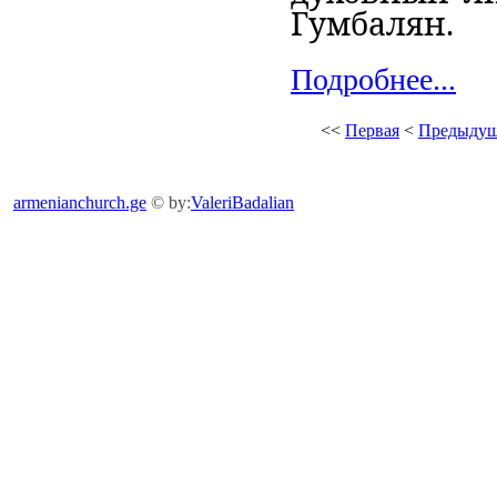
Гумбалян.
Подробнее...
<<
Первая
<
Предыдущ
armenianchurch.ge
© by:
ValeriBadalian