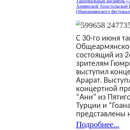
Танцевальный ансамбль «
Армянской Апостольской 
Общеармянского фестивал
С 30-го июня т
Общеармянском
состоящий из 2
зрителям Гюмри
выступил конце
Арарат. Выступ
концертной пр
“Ани” из Пятиг
Турции и “Гоан
представлены н
Подробнее...