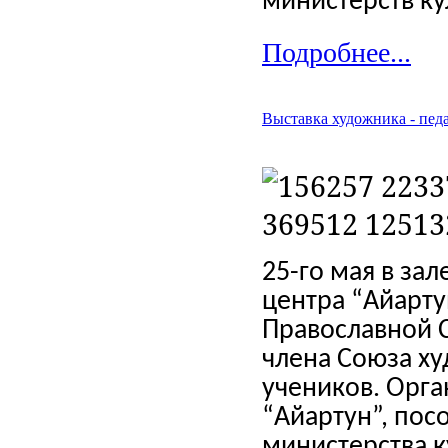
министерств ку
Подробнее...
Выставка художника - педа
25-го мая в зал
центра “Айарту
Православной С
члена Союза ху
учеников. Орга
“Айартун”, пос
министерства 