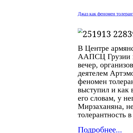
Джаз как феномен толеран
В Центре армян
ААПСЦ Грузии н
вечер, организ
деятелем Артэм
феномен толеран
выступил и как 
его словам, у н
Мирзаханяна, н
толерантность в
Подробнее...