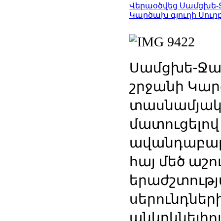
Վերաօծվեց Սամցխե-
Կարծախ գյուղի Սուր
Սամցխե-Ջա
շրջանի Կար
տասնամյակ
մատուցելով
ավանդաբար 
հայ մեծ աշո
երաժշտությ
սերունդներ
անկրկնելիո