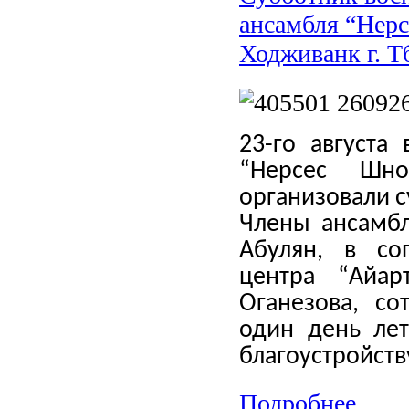
ансамбля “Нер
Ходживанк г. Т
23-го августа
“Нерсес Шн
организовали с
Члены ансамбл
Абулян, в со
центра “Айар
Оганезова, со
один день лет
благоустройств
Подробнее...