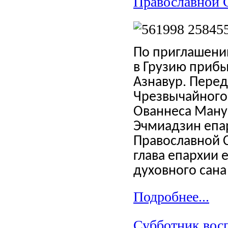
Православной 
По приглашени
в Грузию приб
Азнавур. Перед
Чрезвычайного
Ованнеса Манук
Эчмиадзин епа
Православной С
глава епархии 
духовного сана
Подробнее...
Субботник вос