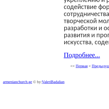
укреплению и 
содействие фо
сотрудничества
творческой мо
разработки и 
развития и пр
искусства, сод
Подробнее...
<<
Первая
<
Предыдущ
armenianchurch.ge
© by:
ValeriBadalian