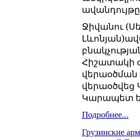
ավանդույթը
Ջիվանու (Ս
Լևոնյան)ա
բնակչությա
Հիշատակի օ
վերաօծման ա
վերաօծվեց 
Կարապետ ե
Подробнее...
Грузинские арм