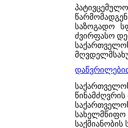
პატივცემუ
წარმომადგე
საზოგადო ს
ძვირფასო დე
საქართვ
მღვდელმსახურ
დაწვრილებით
საქართველოს
წინამძღვრის
საქართველოს
სახელმწიფო ს
საქმიანობის