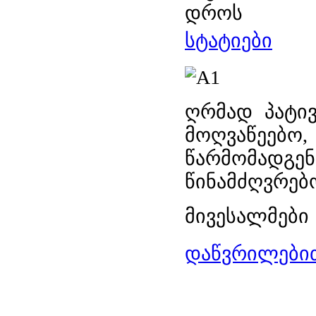
დროს
სტატიები
ღრმად პატი
მოღვაწეე
წარმომად
წინამძღვრებ
მივესალმები 
დაწვრილებით