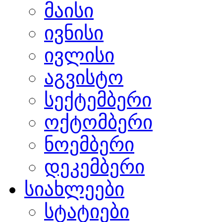
მაისი
ივნისი
ივლისი
აგვისტო
სექტემბერი
ოქტომბერი
ნოემბერი
დეკემბერი
სიახლეები
სტატიები