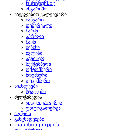
Եկեղեցիներ
ანგარიში
საეკლესიო კალენდარი
იანვარი
თებერვალი
მარტი
აპრილი
მაისი
ივნისი
ივლისი
აგვისტო
სექტემბერი
ოქტომბერი
ნოემბერი
დეკემბერი
სიახლეები
სტატიები
მულტიმედია
ვიდეო გალერეა
ფოტოგალერეა
აღწერა
განცხადებები
Կանոնադրություն