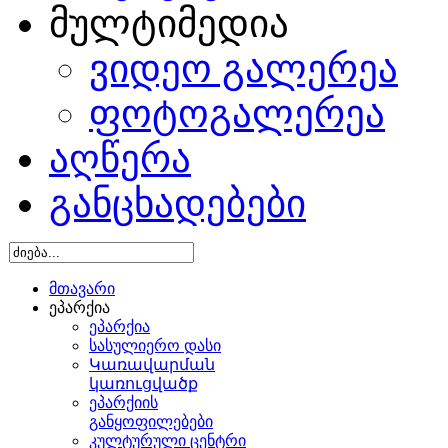
მულტიმედია
ვიდეო გალერეა
ფოტოგალერეა
აღწერა
განცხადებები
მთავარი
ეპარქია
ეპარქია
სასულიერო დასი
Կառավարման
կառուցվածք
ეპარქიის
განყოფილებები
კულტურული ცენტრი