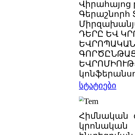
Վիրահայոց 
Գերաշնորհ 
Միրզախանյա
ԴԵՐԸ ԵՎ Կ
ԵՎՐՈՊԱԿԱՆ
ԳՈՐԾԸՆԹԱՑ
ԵՎՐՈՄԻՈՒԹ
կոնֆերանս
სტატიები
Հիմնական գ
կրոնակա