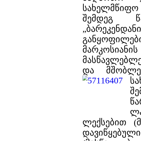
სახელმწი
შემდეგ წა
„ბარეკენდა
განყოფილებ
მარკოსიან
მასწავლებლე
და მშობლე
ს
შ
წა
ლ
ლექსებით (მ
დავიწყე