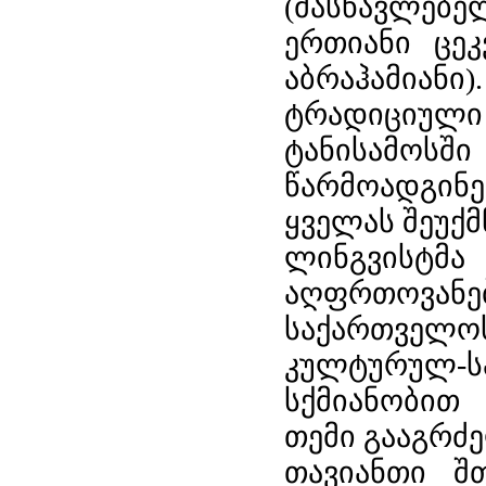
(მასწავლებ
ერთიანი ცეკ
აბრაჰამიან
ტრადიციული
ტანისამოსში
წარმოადგინე
ყველას შეუქმ
ლინგვისტმა
აღფრთოვანებ
საქართველოს
კულტურულ-ს
სქმიანობით
თემი გააგრძ
თავიანთი შთ