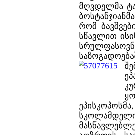
მღვდელმა ტა
ბოსტანჯიან
რომ ბავშვებ
სწავლით ისი
სრულფასოვ
საზოგადოება
შ
ე
კ
ყ
ეპისკოპოსმა,
სკოლამდე
მასწავლებლ