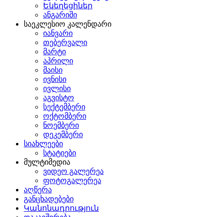
Եկեղեցիներ
ანგარიში
საეკლესიო კალენდარი
იანვარი
თებერვალი
მარტი
აპრილი
მაისი
ივნისი
ივლისი
აგვისტო
სექტემბერი
ოქტომბერი
ნოემბერი
დეკემბერი
სიახლეები
სტატიები
მულტიმედია
ვიდეო გალერეა
ფოტოგალერეა
აღწერა
განცხადებები
Կանոնադրություն