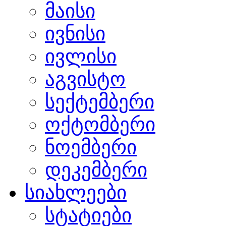
მაისი
ივნისი
ივლისი
აგვისტო
სექტემბერი
ოქტომბერი
ნოემბერი
დეკემბერი
სიახლეები
სტატიები