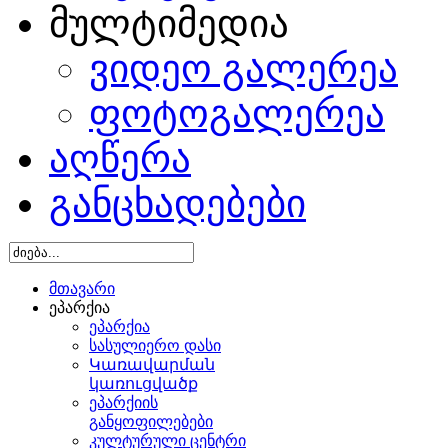
მულტიმედია
ვიდეო გალერეა
ფოტოგალერეა
აღწერა
განცხადებები
მთავარი
ეპარქია
ეპარქია
სასულიერო დასი
Կառավարման
կառուցվածք
ეპარქიის
განყოფილებები
კულტურული ცენტრი