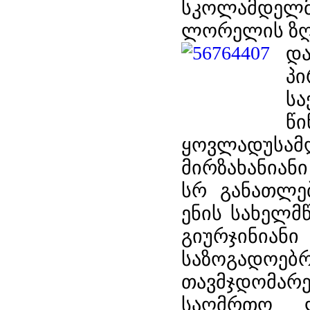
სკოლამდელ
ლორელის ზღა
და
პი
ს
წი
ყოვლადუსამ
მირზახანიან
სრ განათლე
ენის სახელმ
გიურჯინ
საზოგადოებ
თავმჯდომარე
საღმრთო 