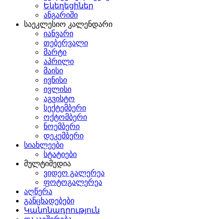
Եկեղեցիներ
ანგარიში
საეკლესიო კალენდარი
იანვარი
თებერვალი
მარტი
აპრილი
მაისი
ივნისი
ივლისი
აგვისტო
სექტემბერი
ოქტომბერი
ნოემბერი
დეკემბერი
სიახლეები
სტატიები
მულტიმედია
ვიდეო გალერეა
ფოტოგალერეა
აღწერა
განცხადებები
Կանոնադրություն