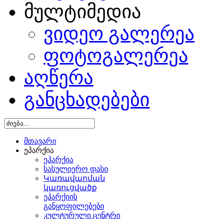
მულტიმედია
ვიდეო გალერეა
ფოტოგალერეა
აღწერა
განცხადებები
მთავარი
ეპარქია
ეპარქია
სასულიერო დასი
Կառավարման
կառուցվածք
ეპარქიის
განყოფილებები
კულტურული ცენტრი