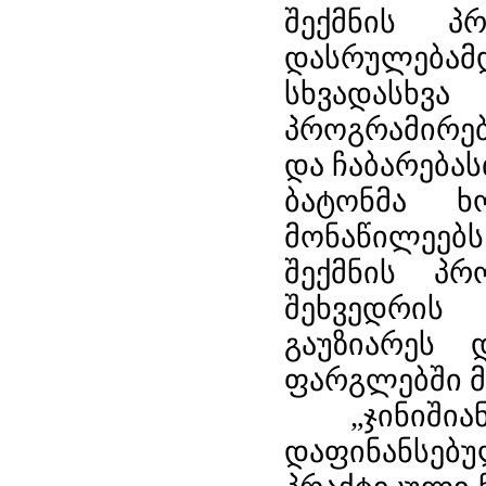
შექმნის პ
დასრულებამ
სხვადასხვ
პროგრამირებ
და ჩაბარებას
ბატონმა ხო
მონაწილეებ
შექმნის პრ
შეხვედრის
გაუზიარეს 
ფარგლებში მ
„ჯინიშია
დაფინანსე