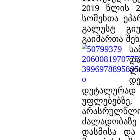
2019 წლის 2
სომეხთა ეპა
გალუსტ გიუ
გაიმართა შე
ს
დ
ლ
დ
დეტალურად 
უფლებებზე,
არასრულწლო
ძალადობაზე 
დასმისა და