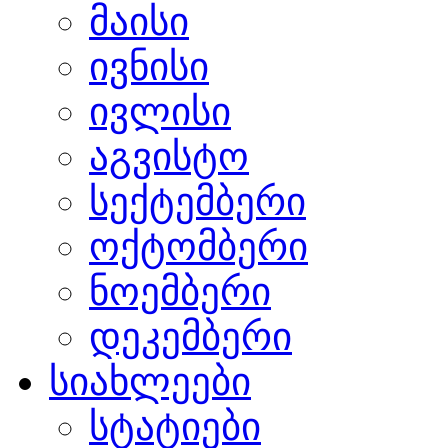
მაისი
ივნისი
ივლისი
აგვისტო
სექტემბერი
ოქტომბერი
ნოემბერი
დეკემბერი
სიახლეები
სტატიები