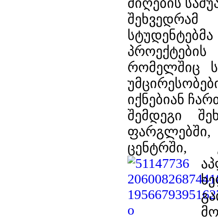
მიღების საშუ
შეხვედრამ
სტუდენტებმ
პროექტები
რომელშიც ს
უმცირესო
იქნებიან ჩარ
შემდეგი შე
ფარგლებში, 
ცენტრში, კო
ა
ხ
გა
მ