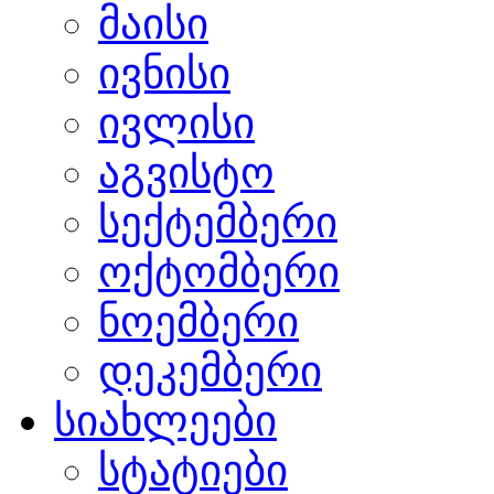
მაისი
ივნისი
ივლისი
აგვისტო
სექტემბერი
ოქტომბერი
ნოემბერი
დეკემბერი
სიახლეები
სტატიები