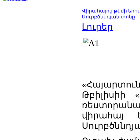
Վիրահայոց թեմի եր
Սուրբծննդյան տոնը
Լուրեր
«Հայարտո
Թբիլիսիի «
ռեստորան
վիրահայ 
Սուրբծննդյ