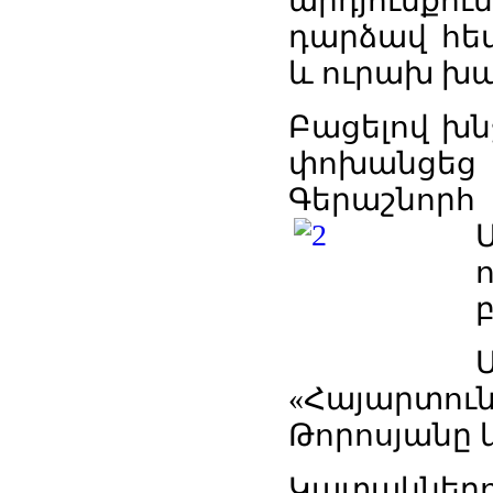
արդյուն
դարձավ հետ
և ուրախ խա
Բացելով խն
փոխանցեց
Գերաշնո
«Հայարտու
Թորոսյանը և
Կատակ