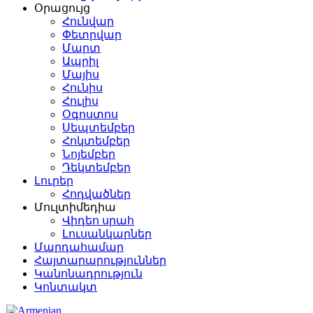
Օրացույց
Հունվար
Փետրվար
Մարտ
Ապրիլ
Մայիս
Հունիս
Հուլիս
Օգոստոս
Սեպտեմբեր
Հոկտեմբեր
Նոյեմբեր
Դեկտեմբեր
Լուրեր
Հոդվածներ
Մուլտիմեդիա
Վիդեո սրահ
Լուսանկարներ
Մարդահամար
Հայտարարություններ
Կանոնադրություն
Կոնտակտ