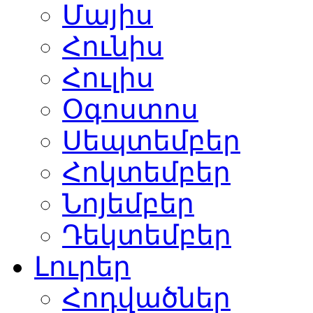
Մայիս
Հունիս
Հուլիս
Օգոստոս
Սեպտեմբեր
Հոկտեմբեր
Նոյեմբեր
Դեկտեմբեր
Լուրեր
Հոդվածներ