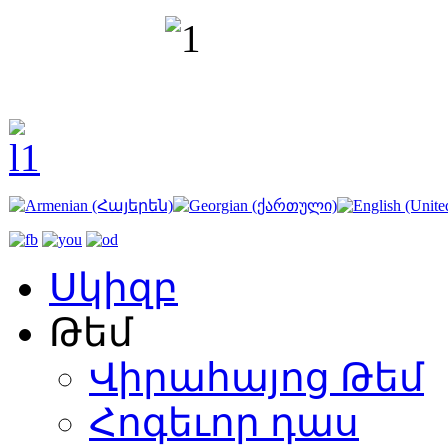
Սկիզբ
Թեմ
Վիրահայոց Թեմ
Հոգեւոր դաս