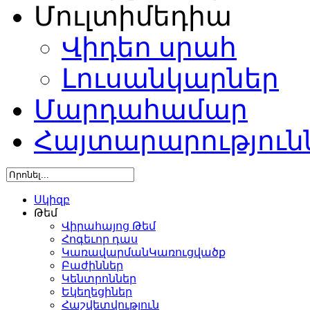
Մուլտիմեդիա
Վիդեո սրահ
Լուսանկարներ
Մարդահամար
Հայտարարություն
Սկիզբ
Թեմ
Վիրահայոց Թեմ
Հոգեւոր դաս
ԿառավարմանԿառուցվածք
Բաժիններ
Կենտրոններ
Եկեղեցիներ
Հաշվետվություն