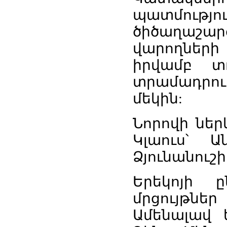
պատմությո
ծիծաղաշա
վարողների
իրվամբ տ
տրամադրու
մեկին:
Նորովի նե
Կլաուս՝ 
Ձյունանուշ
Երեկոյի 
մրցույթն
Ամենալավ 