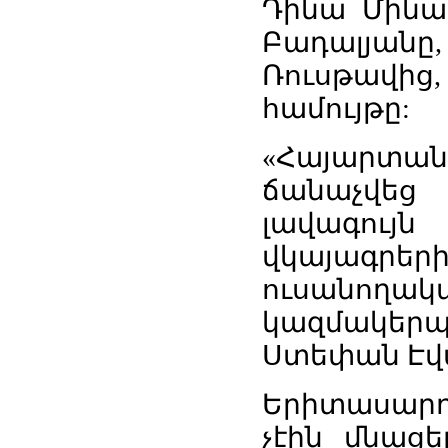
Դինա Մինա
Բադալյա
Ռուսթավից,
համույթը:
«Հայարտա
ճանաչվեց
լավագույ
վկայագրե
ուսանո
կազմակերպի
Ստեփան Էվ
Երիտասարդ
չէին մնացե