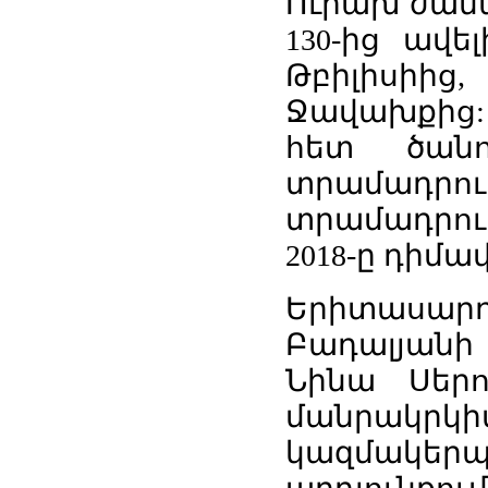
Ուրախ ժամա
130-ից ավե
Թբիլիսի
Ջավախքից:
հետ ծանո
տրամադր
տրամադրութ
2018-ը դիմավ
Երիտասար
Բադալյանի
Նինա Սեր
մանրակր
կազմակե