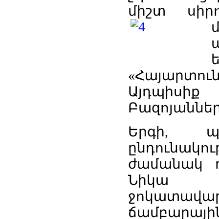
միշտ սիր
«Հայարտու
Այդպիսիք
Բազոյաններ
Երգի, պ
ընդունակո
ժամանակ 
Նիկա Ղ
ջոկատավա
ճամբարայի