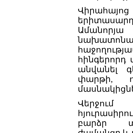
Վիրա
երիտաս
Ամանորյ
նախատոն
հաջողութ
հինգերորդ 
անվանել 
փարթի, ո
մասնակիցն
Վերջո
հյուրասիր
բարձր տ
ժամանցը և 