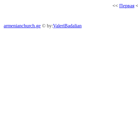
<<
Первая
armenianchurch.ge
© by:
ValeriBadalian