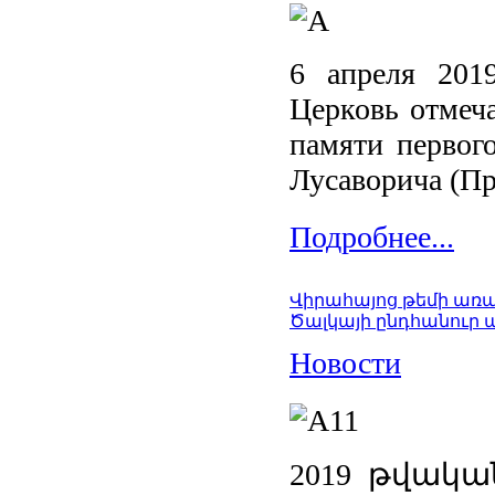
6 апреля 201
Церковь отмеч
памяти первог
Лусаворича (Пр
Подробнее...
Վիրահայոց թեմի առ
Ծալկայի ընդհանուր
Новости
2019 թվակա