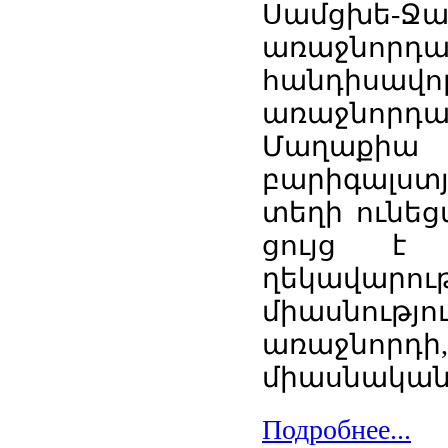
Սամցխե-Ջ
առաջնորդ
հանդիսա
առաջնորդա
Մաղաքի
բարիգալստյ
տեղի ունեց
ցույց է 
ղեկավար
միասնությո
առաջնորդի,
միասնական
Подробнее...