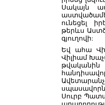
Սակայն
ա
աստվածամ
ունեցել
իր
թերևս
Աստ
գյուղովի
:
Եվ
ահա
Վ
Վիլիամ Խա
թվականին
հանդիսավո
Ավետարան
սպասավորն
Սուրբ
Պատա
արարողությ