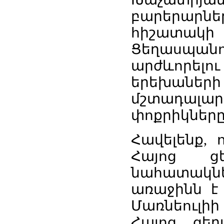
բարերարնե
հիշատակի
Ցեղասպանո
արժևորելու
երեխաների
մշտադալար
փոքրիկներ
Հավելենք
,
Հայոց
ց
նահատակն
առաջինն
է
Մառնեուլիի
Հայոց
ցեղ