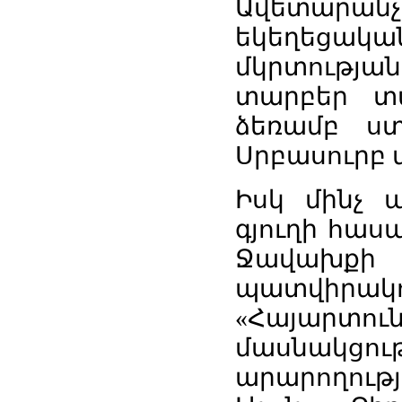
Ավետարան
եկեղեցակա
մկրտության
տարբեր
տ
ձեռամբ
ս
Սրբասուրբ
Իսկ
մինչ
ա
գյուղի
հասա
Ջավախքի
պատվիրակո
«
Հայարտու
մասնակցու
արարողությ