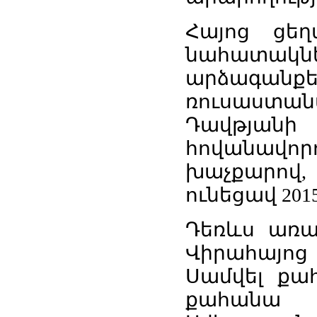
Հայոց
ցեղ
նահատակն
արձագանքե
ռուսաստա
Դավթյանի
հովանավոր
խաչքարով
ունեցավ
201
Դեռևս
առա
Վիրահայոց
Սամվել
քա
քահանա