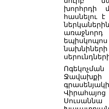
սուրբ
ն
խորհրդի
հասնելու
է
ներկաների
առաջնորդ
եպիսկոպոս
նախնիների
սերունդներ
Ոգեկոչման
Ջավախքի
գրասենյակ
Վիրահայոց
Սուսաննա
Խաչատրյա