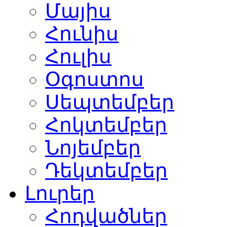
Մայիս
Հունիս
Հուլիս
Օգոստոս
Սեպտեմբեր
Հոկտեմբեր
Նոյեմբեր
Դեկտեմբեր
Լուրեր
Հոդվածներ