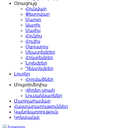
Օրացույց
Հունվար
Փետրվար
Մարտ
Ապրիլ
Մայիս
Հունիս
Հուլիս
Օգոստոս
Սեպտեմբեր
Հոկտեմբեր
Նոյեմբեր
Դեկտեմբեր
Լուրեր
Հոդվածներ
Մուլտիմեդիա
Վիդեո սրահ
Լուսանկարներ
Մարդահամար
Հայտարարություններ
Կանոնադրություն
Կոնտակտ