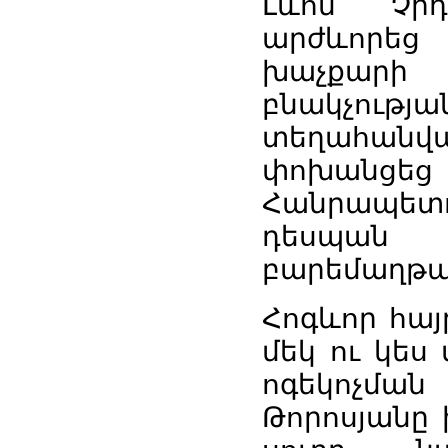
Լևոն
Չիդ
արժևորեց
խաչքարի
բնակչությա
տեղահանվ
փոխանցեց
Հանրապետո
դեսպան
բարեմաղթա
Հոգևոր
հայ
մեկ
ու
կես
ոգեկոչման
Թորոսյանը