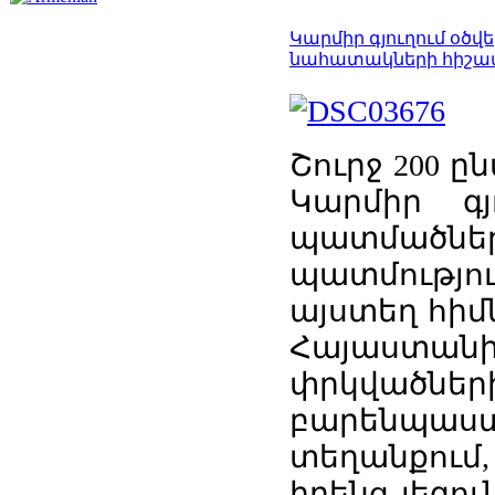
Կարմիր գյուղում օծ
նահատակների հիշա
Շուրջ
200
ը
Կարմիր
գ
պատմածնե
պատմությո
այստեղ
հիմ
Հայաստան
փրկվածներ
բարենպաս
տեղանքում
իրենց
լեզու