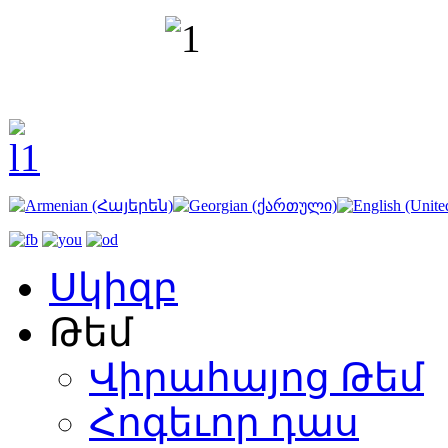
Սկիզբ
Թեմ
Վիրահայոց Թեմ
Հոգեւոր դաս