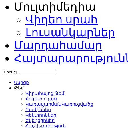
Մուլտիմեդիա
Վիդեո սրահ
Լուսանկարներ
Մարդահամար
Հայտարարություն
Սկիզբ
Թեմ
Վիրահայոց Թեմ
Հոգեւոր դաս
ԿառավարմանԿառուցվածք
Բաժիններ
Կենտրոններ
Եկեղեցիներ
Հաշվետվություն