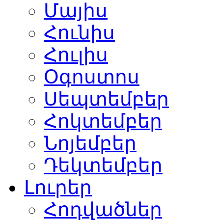
Մայիս
Հունիս
Հուլիս
Օգոստոս
Սեպտեմբեր
Հոկտեմբեր
Նոյեմբեր
Դեկտեմբեր
Լուրեր
Հոդվածներ