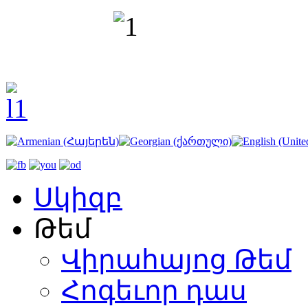
Սկիզբ
Թեմ
Վիրահայոց Թեմ
Հոգեւոր դաս