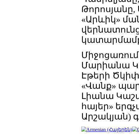
Թորոսյանը, 
«Արևիկ» մա
վերնատունց
կատարմամբ 
Միջոցառում
Մարիանա Կ
Էթերի Ծկիփո
«Վանք» պարա
Լիանա Կաշա
հայեր» երգ
Արշակյան) 