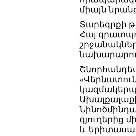
միայն նրան
Տարեգրքի թ
Հայ գրատպո
շրջանակներո
նախարարութ
Շնորհանդես
«Վերնատուն
կազմակերպո
Ախալքալաքի
Նինոծմինդա
գյուղերից մ
և երիտասար