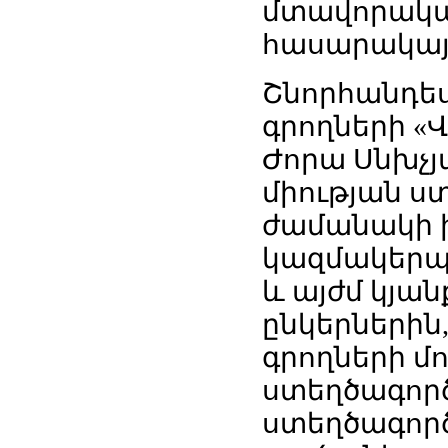
մտավորակա
հասարակայն
Շնորհանդես
գրողների «
Ժորա Սնխչ
միության ս
ժամանակի խ
կազմակերպո
և այժմ կյա
ընկերների
գրողների մ
ստեղծագործ
ստեղծագոր