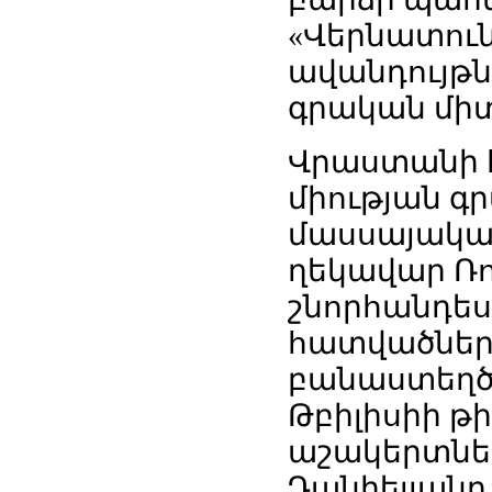
«Վերնատու
ավանդույթն
գրական մի
Վրաստանի հ
միության գ
մասսայական
ղեկավար Ռո
շնորհանդես
հատվածներ 
բանաստեղծո
Թբիլիսիի թի
աշակերտներ
Դանիելյանը,