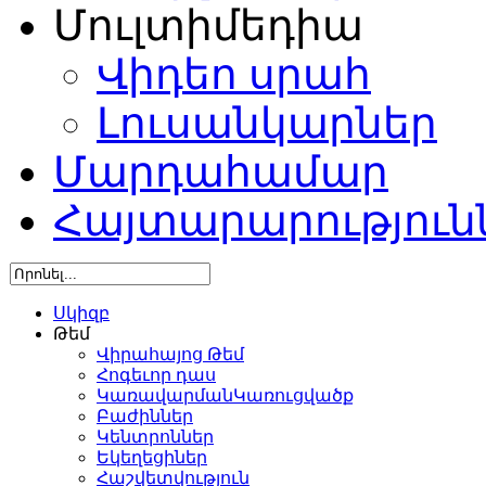
Մուլտիմեդիա
Վիդեո սրահ
Լուսանկարներ
Մարդահամար
Հայտարարություն
Սկիզբ
Թեմ
Վիրահայոց Թեմ
Հոգեւոր դաս
ԿառավարմանԿառուցվածք
Բաժիններ
Կենտրոններ
Եկեղեցիներ
Հաշվետվություն