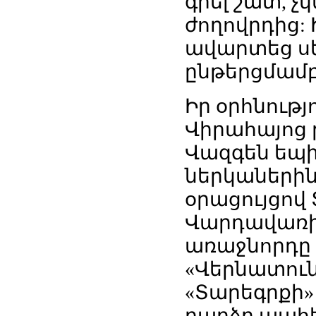
գրել շատ, չ
ժողովրդից:
ավարտեց ս
ընթերցմամբ
Իր օրհնությ
Վիրահայոց 
Վազգեն եպ
ներկաներին
օրացույցով
Վարդավառի
առաջնորդը 
«Վերնատուն»
«Տարեգրքի»
բարձր պահե