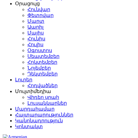
Օրացույց
Հունվար
Փետրվար
Մարտ
Ապրիլ
Մայիս
Հունիս
Հուլիս
Օգոստոս
Սեպտեմբեր
Հոկտեմբեր
Նոյեմբեր
Դեկտեմբեր
Լուրեր
Հոդվածներ
Մուլտիմեդիա
Վիդեո սրահ
Լուսանկարներ
Մարդահամար
Հայտարարություններ
Կանոնադրություն
Կոնտակտ