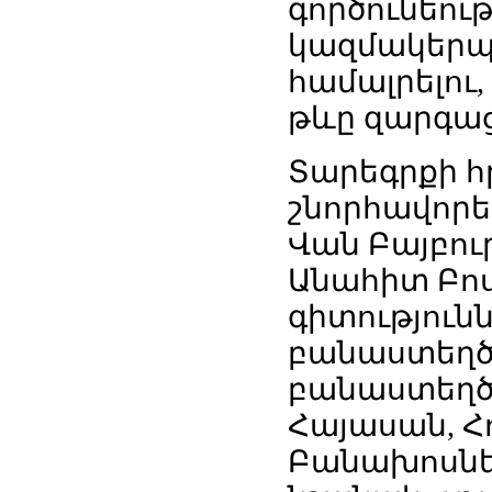
գործունեութ
կազմակերպո
համալրելու
թևը զարգաց
Տարեգրքի 
շնորհավորե
Վան Բայբու
Անահիտ Բո
գիտություն
բանաստեղծ
բանաստեղծն
Հայասան, Հ
Բանախոսնե