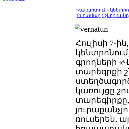
«Հայարտուն» կենտրո
րդ համարի շնորհանդ
Հուլիսի 7-ի
կենտրոնում
գրողների «
տարեգրքի շ
ստեղծագոր
կառույցը շո
տարեգիրքը,
յուրաքանչյո
ռուսերեն, 
հրապարակվո