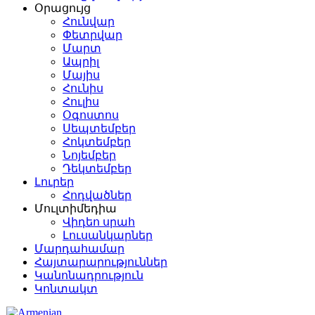
Օրացույց
Հունվար
Փետրվար
Մարտ
Ապրիլ
Մայիս
Հունիս
Հուլիս
Օգոստոս
Սեպտեմբեր
Հոկտեմբեր
Նոյեմբեր
Դեկտեմբեր
Լուրեր
Հոդվածներ
Մուլտիմեդիա
Վիդեո սրահ
Լուսանկարներ
Մարդահամար
Հայտարարություններ
Կանոնադրություն
Կոնտակտ