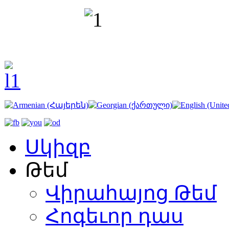
Սկիզբ
Թեմ
Վիրահայոց Թեմ
Հոգեւոր դաս