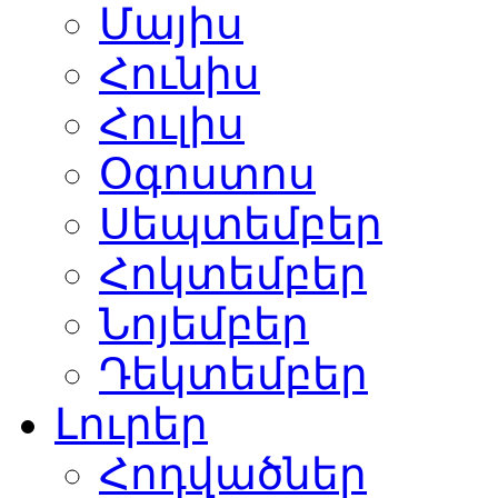
Մայիս
Հունիս
Հուլիս
Օգոստոս
Սեպտեմբեր
Հոկտեմբեր
Նոյեմբեր
Դեկտեմբեր
Լուրեր
Հոդվածներ