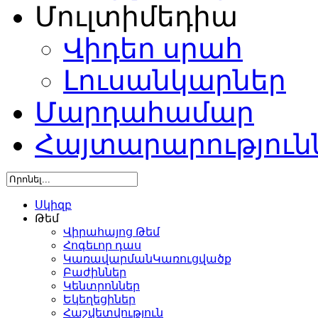
Մուլտիմեդիա
Վիդեո սրահ
Լուսանկարներ
Մարդահամար
Հայտարարություն
Սկիզբ
Թեմ
Վիրահայոց Թեմ
Հոգեւոր դաս
ԿառավարմանԿառուցվածք
Բաժիններ
Կենտրոններ
Եկեղեցիներ
Հաշվետվություն