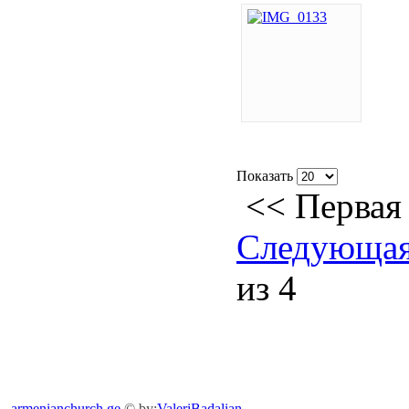
Показать
<<
Первая
Следующа
из 4
armenianchurch.ge
© by:
ValeriBadalian