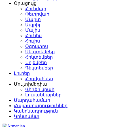
Օրացույց
Հունվար
Փետրվար
Մարտ
Ապրիլ
Մայիս
Հունիս
Հուլիս
Օգոստոս
Սեպտեմբեր
Հոկտեմբեր
Նոյեմբեր
Դեկտեմբեր
Լուրեր
Հոդվածներ
Մուլտիմեդիա
Վիդեո սրահ
Լուսանկարներ
Մարդահամար
Հայտարարություններ
Կանոնադրություն
Կոնտակտ