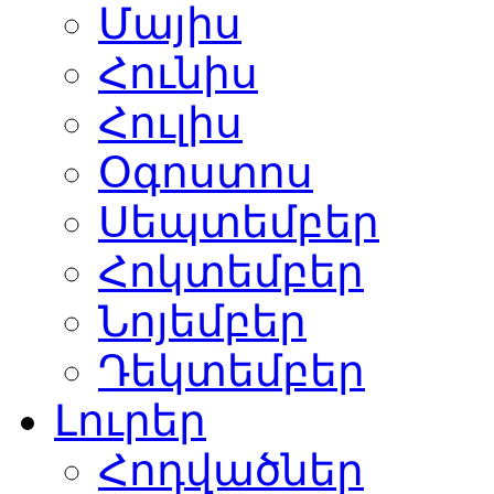
Մայիս
Հունիս
Հուլիս
Օգոստոս
Սեպտեմբեր
Հոկտեմբեր
Նոյեմբեր
Դեկտեմբեր
Լուրեր
Հոդվածներ