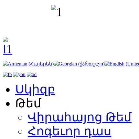
Սկիզբ
Թեմ
Վիրահայոց Թեմ
Հոգեւոր դաս