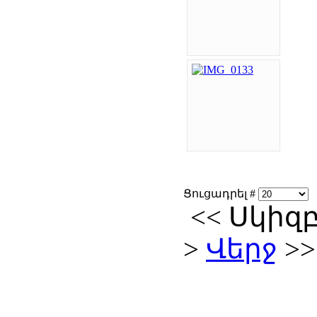
Ցուցադրել #
<<
Սկիզ
>
Վերջ
>>