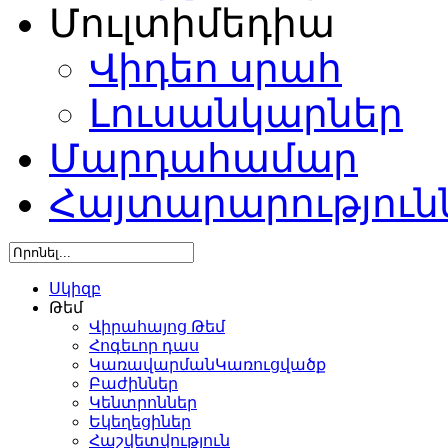
Մուլտիմեդիա
Վիդեո սրահ
Լուսանկարներ
Մարդահամար
Հայտարարություն
Սկիզբ
Թեմ
Վիրահայոց Թեմ
Հոգեւոր դաս
ԿառավարմանԿառուցվածք
Բաժիններ
Կենտրոններ
Եկեղեցիներ
Հաշվետվություն