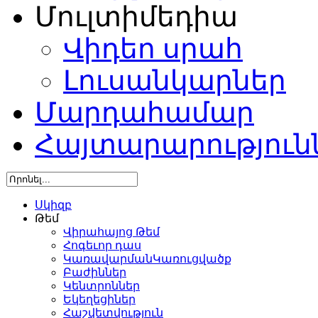
Մուլտիմեդիա
Վիդեո սրահ
Լուսանկարներ
Մարդահամար
Հայտարարություն
Սկիզբ
Թեմ
Վիրահայոց Թեմ
Հոգեւոր դաս
ԿառավարմանԿառուցվածք
Բաժիններ
Կենտրոններ
Եկեղեցիներ
Հաշվետվություն