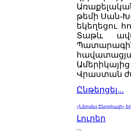
Առաքելական
թեմի Սան-Խ
եկեղեցու 
Տաթև ավա
Պատարագին
հավատացյ
Ամերիկայից
Վրաստան ժա
Ընթերցել...
«Ներսես Շնորհալի» 
Լուրեր