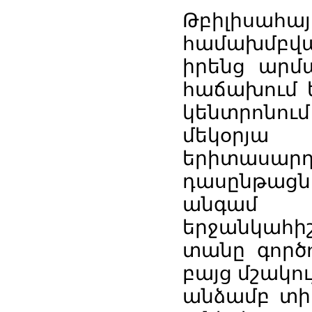
Թբիլիսահ
համախմբվա
իրենց արմ
հաճախում ե
կենտրոնու
մեկօրյա
երիտաս
դասընթացն
անգամ 
երջանկահ
տանը գործ
բայց մշակու
անձամբ տիկ