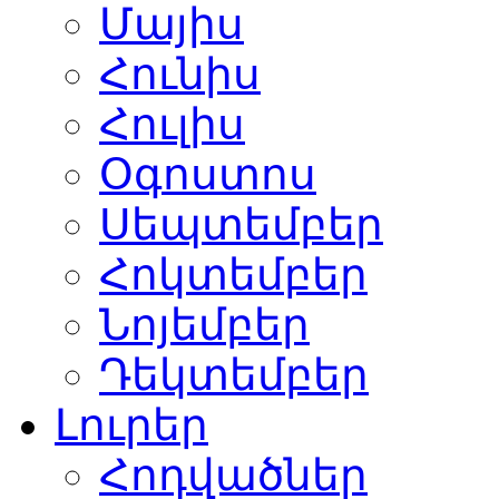
Մայիս
Հունիս
Հուլիս
Օգոստոս
Սեպտեմբեր
Հոկտեմբեր
Նոյեմբեր
Դեկտեմբեր
Լուրեր
Հոդվածներ