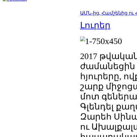
ԱՄՆ-ից, Համշենից ու
Լուրեր
2017 թվական
ժամանեցին Հ
հյուրերը, 
շարք միջոց
մոտ գեներալ
Գլենդել քա
Զարեհ Սինա
ու Ախալքալ
հասարակայն