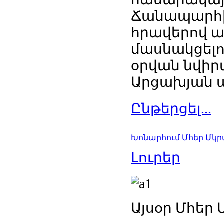
Ճանապարհին
հրավերով այ
մասնակցելո
օրվան նվիրվ
Արցախյան 
Ընթերցել...
Խոնարհում Մհեր Մկ
Լուրեր
Այսօր Մհեր 