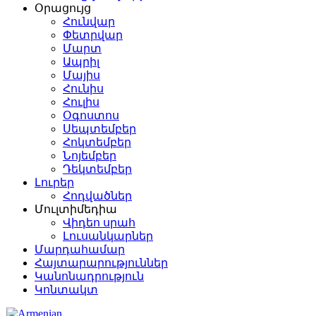
Օրացույց
Հունվար
Փետրվար
Մարտ
Ապրիլ
Մայիս
Հունիս
Հուլիս
Օգոստոս
Սեպտեմբեր
Հոկտեմբեր
Նոյեմբեր
Դեկտեմբեր
Լուրեր
Հոդվածներ
Մուլտիմեդիա
Վիդեո սրահ
Լուսանկարներ
Մարդահամար
Հայտարարություններ
Կանոնադրություն
Կոնտակտ