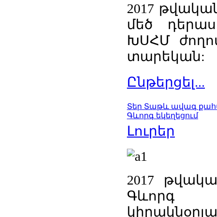
2017 թվական
մեծ դերաս
ԽՍՀՄ ժողո
տարեկան:
Ընթերցել...
Տեր Տաթև ավագ քահ
Գևորգ եկեղեցում
Լուրեր
2017 թվակա
Գևորգ ա
կիրակնօրյ