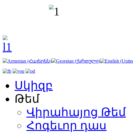
Սկիզբ
Թեմ
Վիրահայոց Թեմ
Հոգեւոր դաս