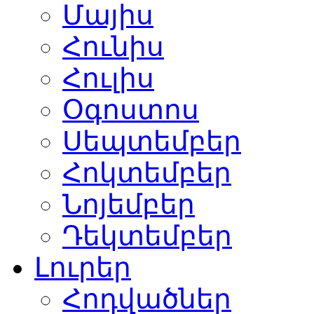
Մայիս
Հունիս
Հուլիս
Օգոստոս
Սեպտեմբեր
Հոկտեմբեր
Նոյեմբեր
Դեկտեմբեր
Լուրեր
Հոդվածներ