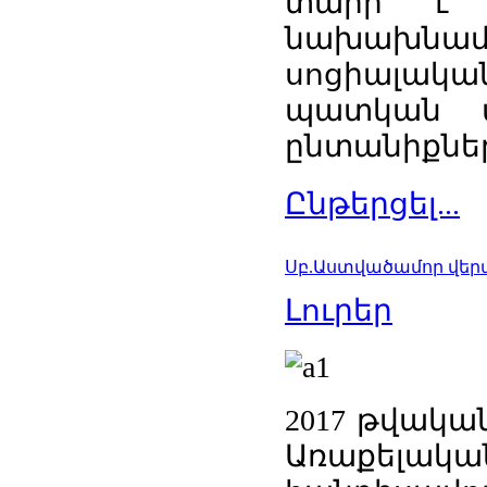
տարի է 
նախախնա
սոցիալակ
պատկան տ
ընտանիքնե
Ընթերցել...
Սբ.Աստվածամոր վեր
Լուրեր
2017 թվակա
Առաքե