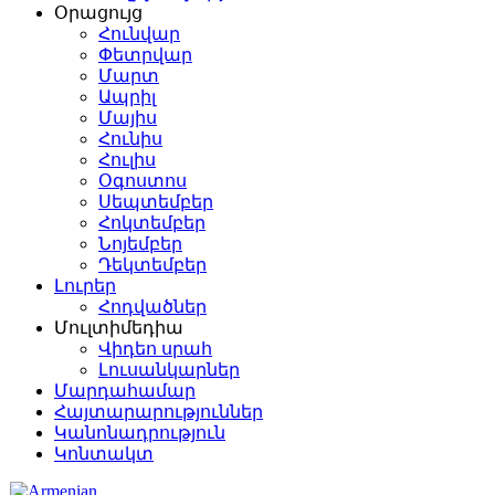
Օրացույց
Հունվար
Փետրվար
Մարտ
Ապրիլ
Մայիս
Հունիս
Հուլիս
Օգոստոս
Սեպտեմբեր
Հոկտեմբեր
Նոյեմբեր
Դեկտեմբեր
Լուրեր
Հոդվածներ
Մուլտիմեդիա
Վիդեո սրահ
Լուսանկարներ
Մարդահամար
Հայտարարություններ
Կանոնադրություն
Կոնտակտ