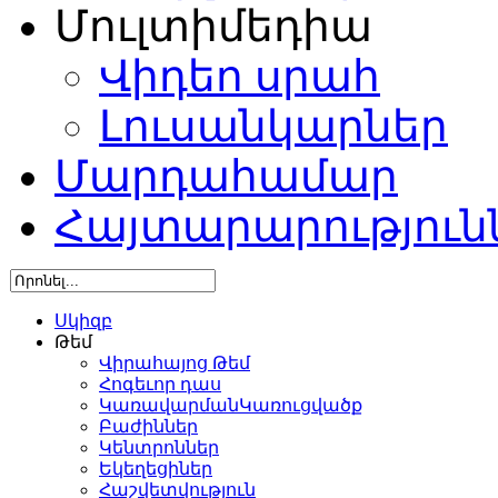
Մուլտիմեդիա
Վիդեո սրահ
Լուսանկարներ
Մարդահամար
Հայտարարություն
Սկիզբ
Թեմ
Վիրահայոց Թեմ
Հոգեւոր դաս
ԿառավարմանԿառուցվածք
Բաժիններ
Կենտրոններ
Եկեղեցիներ
Հաշվետվություն