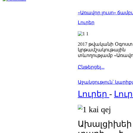
«Առավոր լուսո» ճամբ
Լուրեր
2017 թվականի Օգոստ
կրթամշակութային
տևողությամբ «Առավո
Ընթերցել...
Աջակցություն՝ կարի
Լուրեր
-
Լու
Ախալցիխեի 