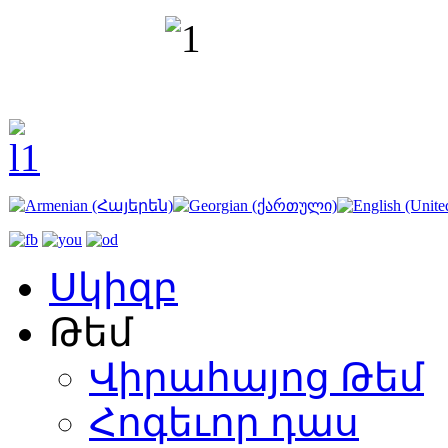
Սկիզբ
Թեմ
Վիրահայոց Թեմ
Հոգեւոր դաս