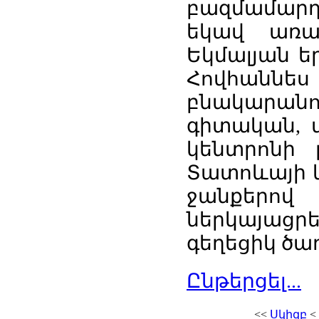
բազմամարդ 
եկավ առա
Եկմալյան ե
Հովհանն
բնակարանու
գիտական, 
կենտրոնի
Տատոևայի 
ջանքերով
ներկայացր
գեղեցիկ ծա
Ընթերցել...
<<
Սկիզբ
<