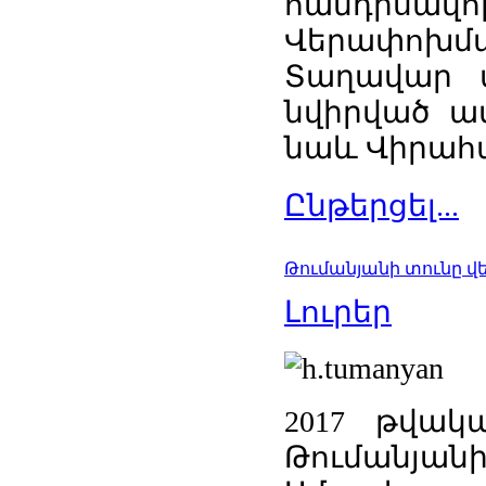
հանդիսավո
Վերափոխմա
Տաղավար տ
նվիրված ամ
նաև Վիրահա
Ընթերցել...
Թումանյանի տունը վ
Լուրեր
2017 թվակ
Թումանյանի