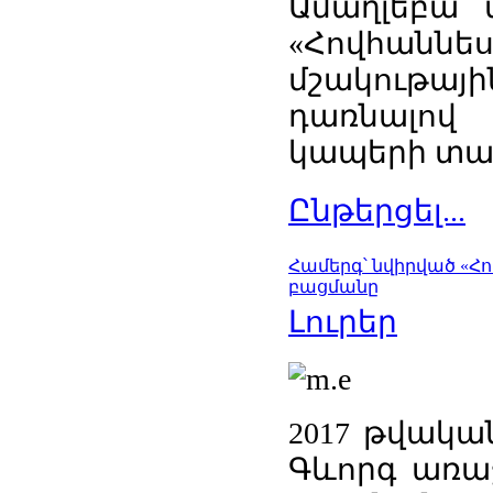
Ամաղլեբա 
«Հովհաննե
մշակութայ
դառնալով
կապերի տար
Ընթերցել...
Համերգ՝ նվիրված «Հ
բացմանը
Լուրեր
2017 թվական
Գևորգ առաջ