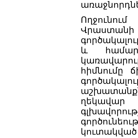
առաջնորդներ
Ողջունու
Վրաստանի
գործակալութ
և համար
կառավարութ
հիմնումը ճ
գործակալ
աշխատանքնե
ղեկավար
գլխավորու
գործունեու
կուտակված 