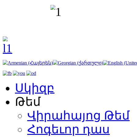
Սկիզբ
Թեմ
Վիրահայոց Թեմ
Հոգեւոր դաս