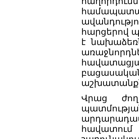
հաղորդումնե
համապա
ավանդությ
հարցերով պ
է նախաձեռ
առաջնորդն
հավատացյ
բացասական 
աշխատանքն
Վրաց ժող
պատմության
արդարադ
հավատում 