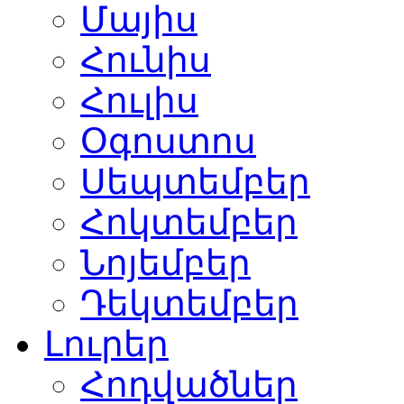
Մայիս
Հունիս
Հուլիս
Օգոստոս
Սեպտեմբեր
Հոկտեմբեր
Նոյեմբեր
Դեկտեմբեր
Լուրեր
Հոդվածներ