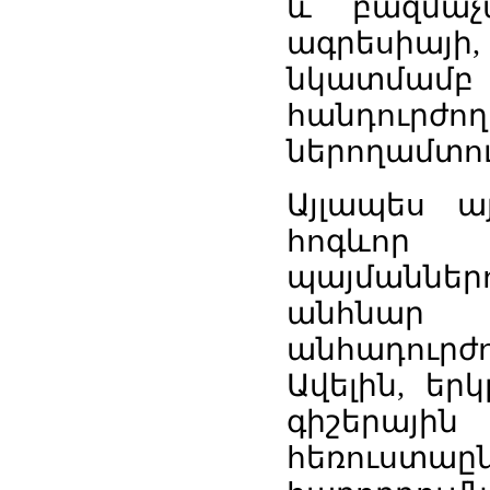
և բազմաչ
ագրեսիայի
նկատմամբ
հանդուրժող
ներողամտութ
Այլապես ա
հոգևոր ս
պայմաննե
անհնար 
անհադուրժ
Ավելին, եր
գիշերայի
հեռուստաը