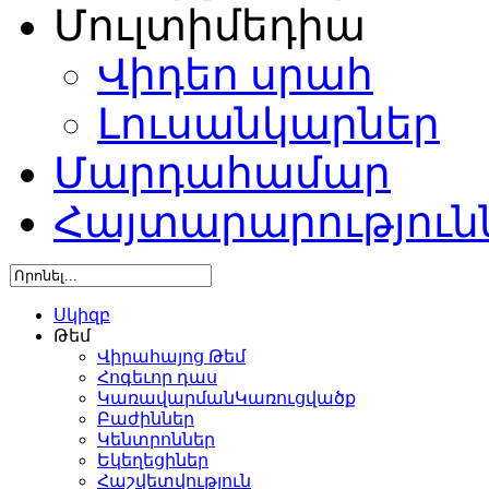
Մուլտիմեդիա
Վիդեո սրահ
Լուսանկարներ
Մարդահամար
Հայտարարություն
Սկիզբ
Թեմ
Վիրահայոց Թեմ
Հոգեւոր դաս
ԿառավարմանԿառուցվածք
Բաժիններ
Կենտրոններ
Եկեղեցիներ
Հաշվետվություն