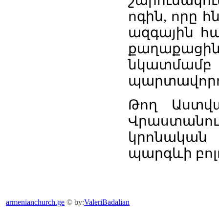
շարուն
ոգին, որը 
ազգային հա
քաղաքացի
նկատմ
պարտավորու
Թող Աստվ
Վրաստանո
կրոնական 
պարգևի բոլ
armenianchurch.ge
© by:
ValeriBadalian