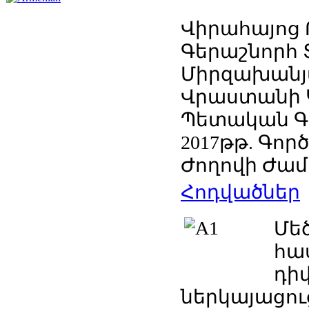
Վիրահայոց 
Գերաշնորհ 
Միրզախանյա
Վրաստանի 
Պետական Գո
2017թթ. Գոր
Ժողովի Ժա
Հոդվածներ
Մե
հ
դի
ներկայացու