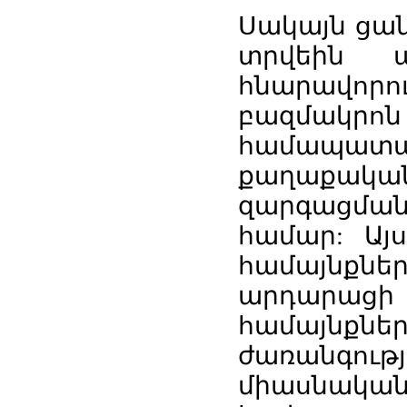
Սակայն ցան
տրվեին ա
հնարավորո
բազմակր
համապատ
քաղաքական
զարգացմա
համար: Այ
համայնք
արդարացի 
համայնքներ
ժառանգութ
միասնական 