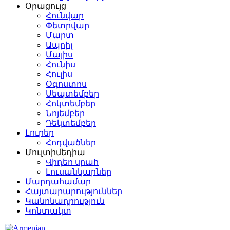
Օրացույց
Հունվար
Փետրվար
Մարտ
Ապրիլ
Մայիս
Հունիս
Հուլիս
Օգոստոս
Սեպտեմբեր
Հոկտեմբեր
Նոյեմբեր
Դեկտեմբեր
Լուրեր
Հոդվածներ
Մուլտիմեդիա
Վիդեո սրահ
Լուսանկարներ
Մարդահամար
Հայտարարություններ
Կանոնադրություն
Կոնտակտ